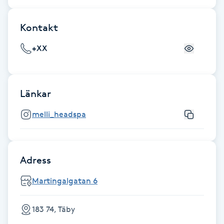
Fransk manikyr
Kontakt
Fransrengöring
+XX
Frekvensterapi
Länkar
Friskvård
melli_headspa
Friskvårdsmassage
Frisör
Adress
Funktionsanalys
Martingalgatan 6
Färgning
183 74, Täby