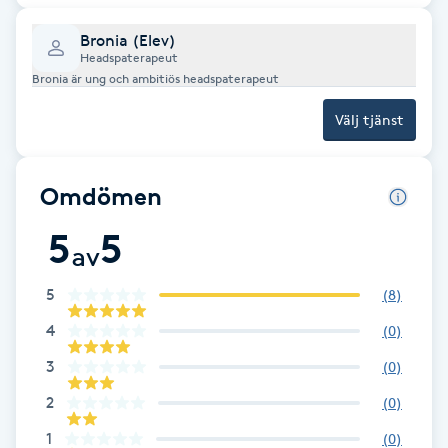
Cryoterapi
D
Bronia (Elev)
Headspaterapeut
Bronia är ung och ambitiös headspaterapeut
Damklippning
Välj tjänst
Dermapen
Omdömen
Diamantslipning
E
5
5
av
Enzympeeling
5
(
8
)
4
(
0
)
Extensions
3
(
0
)
Extensions borttagning
2
(
0
)
1
(
0
)
Eyeliner-tatuering