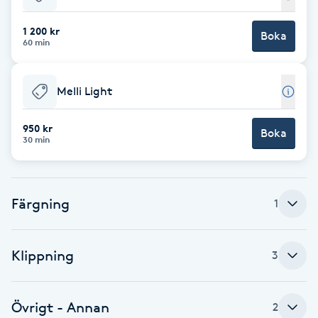
Babylights
1 200 kr
Boka
60 min
Balayage
Melli Light
Bambumassage
950 kr
Boka
30 min
Barber
Barnklippning
Färgning
1
BIAB
Klippning
3
Blowout
Bottenfärg
Övrigt - Annan
2