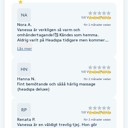
F
NA
till
Vanessa Paulina
Face framing
Nora A.
för 2 månader sedan
Vanessa är verkligen så varm och
omhändertagande!🥰 Kändes som hemma.
Faceliftmassage
Aldrig varit på Headspa tidigare men kommer
definitivt komma tillbaka nästa gång jag
Läs mer
besöker Stockholm! 🤩
Fet hårbotten
HN
Fettreducering
till
Vanessa Paulina
Hanna N.
för 2 månader sedan
Fint bemötande och sååå härlig massage
Fibromassage
(headspa deluxe)
Fillers
RP
till
Vanessa Paulina
Fotmassage
Renata P.
för 2 månader sedan
Vanessa är en väldigt trevlig tjej. Hon gör