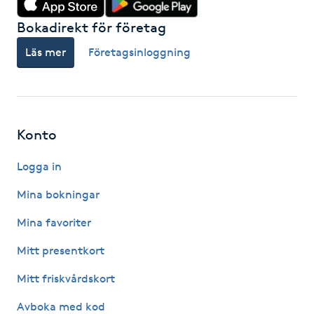
Hot Stone Massage
Bokadirekt för företag
Hot yoga
Läs mer
Företagsinloggning
Hudföryngring
Huduppstramning
Konto
Hudvård
Logga in
Mina bokningar
Hyaluronsyra
Mina favoriter
Hyperhidros
Mitt presentkort
Mitt friskvårdskort
Hypnos
Avboka med kod