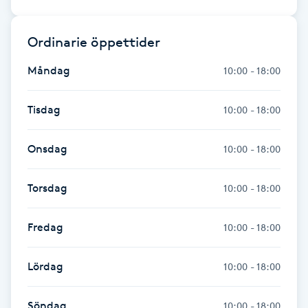
Föning
G
Ordinarie öppettider
Gel naglar
Måndag
10:00 - 18:00
Gelenaglar
Tisdag
10:00 - 18:00
Gellack
Onsdag
10:00 - 18:00
Gellack med förstärkning
Torsdag
10:00 - 18:00
Gravidmassage
Fredag
10:00 - 18:00
Gravidyoga
Lördag
10:00 - 18:00
Gruppträning
Söndag
10:00 - 18:00