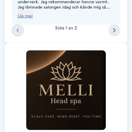
underverk. Jag rekommenderar henne varmt.
Fotsvamp
Jag lämnade salongen idag och kände mig så
fräsch och glad.
Läs mer
Fotvård
Sida
1
av
2
Fransar
Fransborttagning
Fransfärgning
Fransförlängning
Fransförlängning Megavolym
Fransförlängning Volym