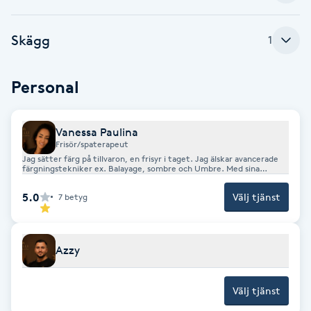
Brynformning
Skägg
1
Brynfärgning
Personal
Brynplockning
Vanessa Paulina
Bröllopsuppsättning
Frisör/spaterapeut
Jag sätter färg på tillvaron, en frisyr i taget. Jag älskar avancerade
C
färgningstekniker ex. Balayage, sombre och Umbre. Med sina
gedigna hårkunskaper så hjälper Vanessa till att verkligen välja rätt
produkter för att ditt hår ska må så bra som möjligt efter
5.0
Celluliter
Välj tjänst
7
betyg
behandling hos oss.
Coachning
Azzy
Color correction
Välj tjänst