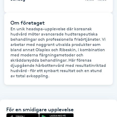
Gua Sha-massage
H
Om företaget
En unik headspa-upplevelse där koreansk 
Hatha Yoga
hudvård möter avancerade hudterapeutiska 
behandlingar och professionella frisörtjänster. Vi 
arbetar med noggrant utvalda produkter som 
Headspa
bland annat Olaplex och Ribeskin, i kombination 
med moderna färgningsmetoder och 
skräddarsydda behandlingar. Här förenas 
Healing
djupgående hårbottenvård med resultatinriktad 
hudvård – för ett synbart resultat och en stund 
av total avkoppling.
Herrklippning
HIFU
Hollywood Peel
För en smidigare upplevelse