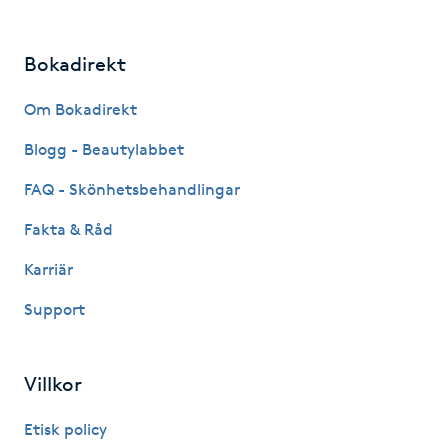
Hårborttagning
Bokadirekt
Hårbottenbehandling
Om Bokadirekt
Hårförlängning
Blogg - Beautylabbet
Hårvård
FAQ - Skönhetsbehandlingar
Fakta & Råd
Hälsa
Karriär
Hälsprickor
Support
I
Idrottsmassage
Villkor
IPL
Etisk policy