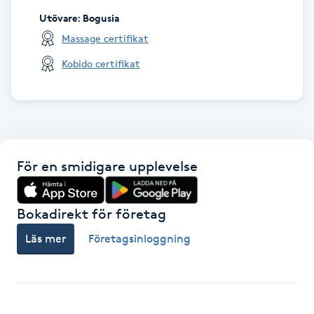
Utövare
:
Bogusia
Gua Sha-massage
Massage certifikat
H
Kobido certifikat
Hatha Yoga
Headspa
För en smidigare upplevelse
Healing
Herrklippning
Bokadirekt för företag
Läs mer
Företagsinloggning
HIFU
Hollywood Peel