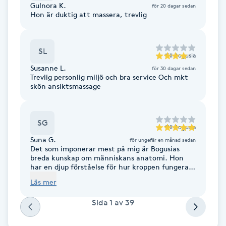
Gulnora K.
för 20 dagar sedan
F
Hon är duktig att massera, trevlig
Face framing
SL
till
Bogusia
Faceliftmassage
Susanne L.
för 30 dagar sedan
Trevlig personlig miljö och bra service Och mkt
skön ansiktsmassage
Fet hårbotten
SG
Fettreducering
till
Bogusia
Suna G.
för ungefär en månad sedan
Det som imponerar mest på mig är Bogusias
Fibromassage
breda kunskap om människans anatomi. Hon
har en djup förståelse för hur kroppen fungerar
och hur muskler, lymfsystemet och de inre
Fillers
Läs mer
organen samverkar. Hennes kunskap sträcker
sig långt bortom själva massagen – hon ser
Sida
1
av
39
kroppen som en helhet. Hon delar också gärna
Fotmassage
med sig av praktiska råd om hälsosam kost och
hur man kan stödja kroppens naturliga