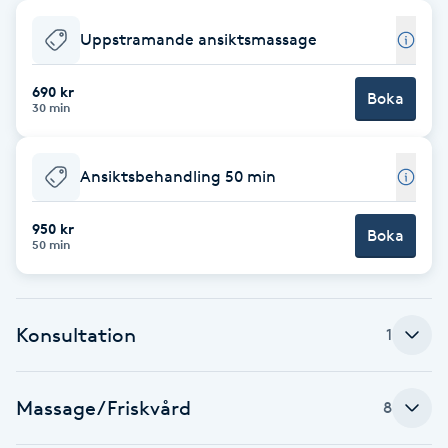
Babylights
Uppstramande ansiktsmassage
Balayage
690 kr
Boka
30 min
Bambumassage
Ansiktsbehandling 50 min
Barber
950 kr
Boka
50 min
Barnklippning
BIAB
Konsultation
1
Blowout
Massage/Friskvård
8
Bottenfärg