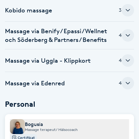
Kobido massage
3
Brynformning
Brynfärgning
Massage via Benify / Epassi / Wellnet
4
och Söderberg & Partners / Benefits
Brynplockning
Massage via Uggla - Klippkort
4
Bröllopsuppsättning
C
Massage via Edenred
4
Celluliter
Personal
Coachning
Color correction
Bogusia
Massage terapeut/ Hälsocoach
Certifikat