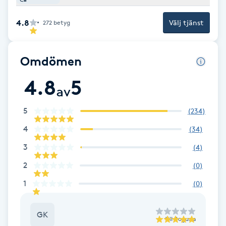
Cryoterapi
D
4.8
Välj tjänst
272
betyg
Damklippning
Omdömen
Dermapen
4.8
5
av
Diamantslipning
5
(
234
)
E
4
(
34
)
Enzympeeling
3
(
4
)
2
(
0
)
Extensions
1
(
0
)
Extensions borttagning
GK
till
Bogusia
Eyeliner-tatuering