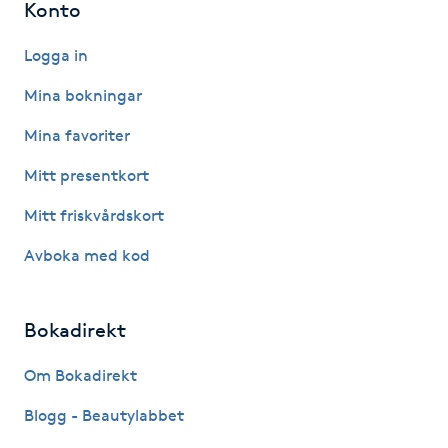
Konto
Hot Stone Massage
Logga in
Hot yoga
Mina bokningar
Hudföryngring
Mina favoriter
Mitt presentkort
Huduppstramning
Mitt friskvårdskort
Hudvård
Avboka med kod
Hyaluronsyra
Bokadirekt
Hyperhidros
Om Bokadirekt
Hypnos
Blogg - Beautylabbet