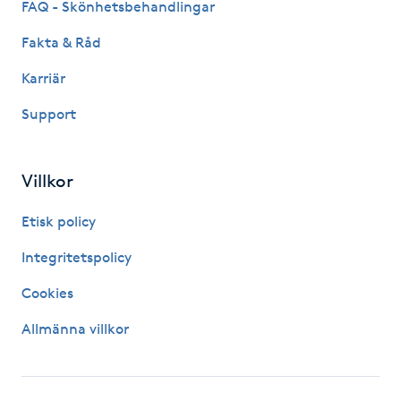
FAQ - Skönhetsbehandlingar
Hårborttagning
Fakta & Råd
Hårbottenbehandling
Karriär
Hårförlängning
Support
Hårvård
Villkor
Hälsa
Etisk policy
Integritetspolicy
Hälsprickor
I
Cookies
Allmänna villkor
Idrottsmassage
IPL