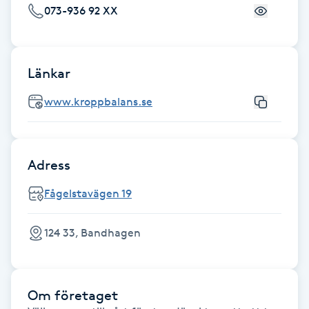
073-936 92 XX
Fransk manikyr
Fransrengöring
Länkar
Frekvensterapi
www.kroppbalans.se
Friskvård
Adress
Friskvårdsmassage
Fågelstavägen 19
Frisör
124 33, Bandhagen
Funktionsanalys
Färgning
Om företaget