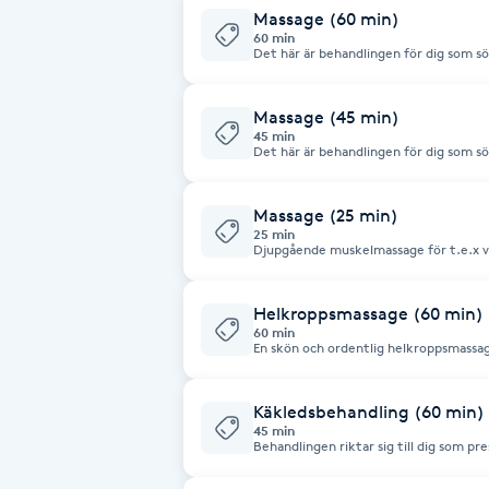
Cryoterapi
Massage (60 min)
60 min
D
Det här är behandlingen för dig som söke
problemområden som t ex smärta/värk i
djupbehandlande massage med fokus på resultat! Triggerp
Damklippning
akupressur o stretch. Här använder jag som en del i behandlingen en unik
apparatur, Magic Pot. Med Magic Po
Massage (45 min)
EFFEKTIVT behandlar problemområdet 
45 min
Det här är behandlingen för dig som söke
Dermapen
problemområden som t ex smärta/värk i
djupbehandlande massage med fokus på resultat! Triggerp
akupressur o stretch. Här använder jag som en del i behandlingen en unik
apparatur, Magic Pot. Med Magic Po
Massage (25 min)
Diamantslipning
EFFEKTIVT behandlar problemområdet 
25 min
Djupgående muskelmassage för t.e.x va
E
Enzympeeling
Helkroppsmassage (60 min)
60 min
En skön och ordentlig helkroppsmassag
massage för trötta fötter!
Extensions
Käkledsbehandling (60 min)
Extensions borttagning
45 min
Behandlingen riktar sig till dig som pr
spända käkmuskler, gapsvårigheter, h
BEHANDLINGEN av KÄKLEDERNA görs via