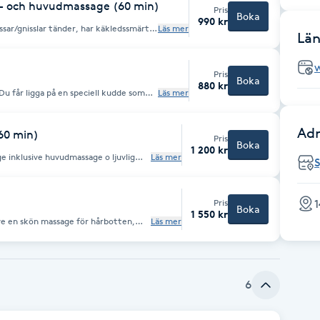
k- och huvudmassage (60 min)
Pris
Boka
990 kr
essar/gnisslar tänder, har käkledssmärta,
Läs mer
Län
uvudvärk, nacksmärtor osv.
 din mun. Du kan uppleva en viss
n kan vara riktigt spänd men med en
ndling släpper på
Pris
och nacken och har då även en
Boka
880 kr
v kroppen. Det beror på att käkleden
Läs mer
 på
idmagen.
 Huvudvärk - Smärtor, knakningar,
 Bettskena - Gnisslar tänder på
iet - Lätt att få kramp, låsning i käken
Adr
60 min)
ighet i käkpartiet
Pris
Boka
1 200 kr
e inklusive huvudmassage o ljuvlig
Läs mer
S
1
Pris
Boka
1 550 kr
ve en skön massage för hårbotten,
Läs mer
 massage - med mer av allt!
6