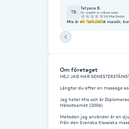
Fransk manikyr
Tatyana B.
TB
för ungefär en månad sedan
till
Mia Godin
Mia är en fantastisk massör, k
Fransrengöring
Frekvensterapi
Friskvård
Om företaget
Friskvårdsmassage
HEJ! JAG HAR SEMESTERSTÄNGT 1
Längtar du efter en massage so
Frisör
Jag heter Mia och är Diplomer
Funktionsanalys
Hälsoteamet (2006) 

Metoden jag använder är en dj
Färgning
från den Svenska Klassiska mass