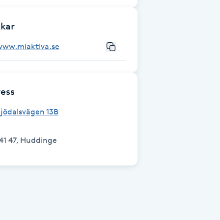
kar
www.miaktiva.se
ess
jödalsvägen 13B
41 47, Huddinge