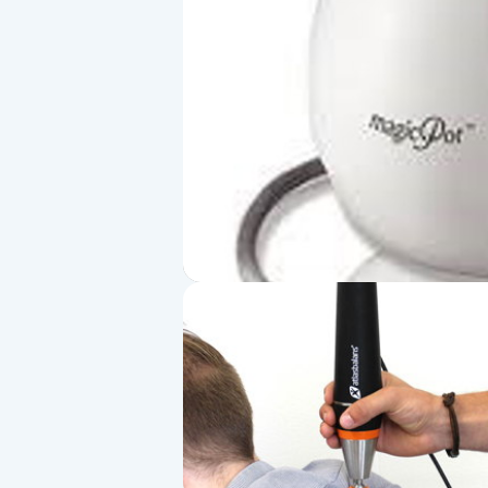
Alternativmedicin
Andningsmassage
Ansiktslyft utan kirurgi
Aromamassage
Ashtanga Yoga
Ayurveda
Ayurvedisk Massage
Ansiktsbehandling djuprengörande
B