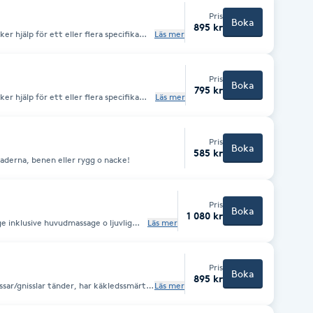
Pris
Boka
895 kr
r hjälp för ett eller flera specifika
Läs mer
 ländrygg, höfter, axlar, ben etc. En
unktsbehandling,
t kombineras VÄRME med Vakuum som
Pris
på djupet!
Boka
795 kr
r hjälp för ett eller flera specifika
Läs mer
 ländrygg, höfter, axlar, ben etc. En
unktsbehandling,
t kombineras VÄRME med Vakuum som
Pris
på djupet!
Boka
585 kr
derna, benen eller rygg o nacke!
Pris
Boka
1 080 kr
e inklusive huvudmassage o ljuvlig
Läs mer
Pris
Boka
895 kr
essar/gnisslar tänder, har käkledssmärta,
Läs mer
uvudvärk, nacksmärtor osv.
 din mun. Du kan uppleva en viss