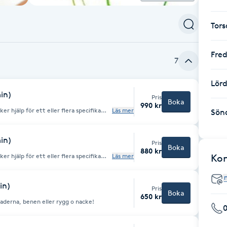
Tor
Fre
7
Lör
in)
Pris
Boka
990 kr
r hjälp för ett eller flera specifika
Läs mer
Sön
 ländrygg, höfter, axlar, ben etc. En
unktsbehandling,
t kombineras VÄRME med Vakuum som
in)
Pris
på djupet!
Boka
880 kr
r hjälp för ett eller flera specifika
Läs mer
Ko
 ländrygg, höfter, axlar, ben etc. En
unktsbehandling,
 kombineras VÄRME och Vakuum som
in)
Pris
på djupet!
Boka
650 kr
derna, benen eller rygg o nacke!