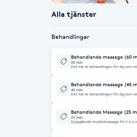
Alla tjänster
Babylights
Balayage
Behandlingar
Bambumassage
Behandlande massage (60 m
60 min
Barber
Det här är behandlingen för dig som söke
problemområden som t ex smärta/värk i
djupbehandlande massage med fokus på resultat! Triggerp
akupressur o stretch. Här använder jag som en del i behandlingen en unik
Barnklippning
apparatur, Magic Pot. Med Magic Po
Behandlande massage (45 m
EFFEKTIVT behandlar problemområdet 
45 min
Det här är behandlingen för dig som söke
problemområden som t ex smärta/värk i
BIAB
djupbehandlande massage med fokus på resultat! Triggerp
akupressur o stretch. Här använder jag som en del i behandlingen en unik
apparatur, Magic Pot. Med Magic Pot
Behandlande Massage (25 m
EFFEKTIVT behandlar problemområdet 
Blowout
25 min
Djupgående muskelmassage för t.e.x va
Bottenfärg