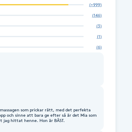
(
+999
)
(
146
)
(
3
)
(
1
)
(
6
)
 massagen som prickar rätt, med det perfekta
opp och sinne att bara ge efter så är det Mia som
att jag hittat henne. Hon är BÄST.