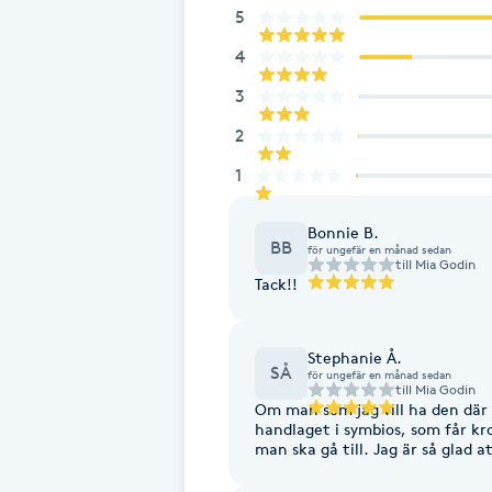
5
Fotsvamp
4
Fotvård
3
2
Fransar
1
Fransborttagning
Bonnie B.
BB
för ungefär en månad sedan
till
Mia Godin
Fransfärgning
Tack!!
Fransförlängning
Stephanie Å.
SÅ
för ungefär en månad sedan
till
Mia Godin
Fransförlängning Megavolym
Om man som jag vill ha den där
handlaget i symbios, som får kr
man ska gå till. Jag är så glad 
Fransförlängning Volym