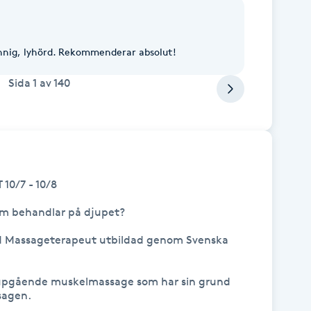
unnig, lyhörd. Rekommenderar absolut!
Sida
1
av
140
0/7 - 10/8

m behandlar på djupet?

ad Massageterapeut utbildad genom Svenska 
upgående muskelmassage som har sin grund 
agen.
