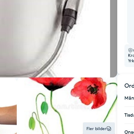
Kr
Yr
Ord
Mån
Tisd
Fler bilder
Ons