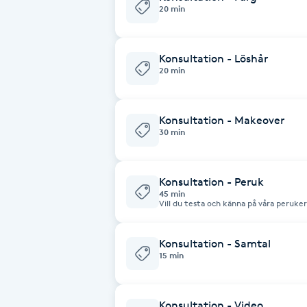
hjälp med så att vi förebredder oss i ti
20 min
Brynformning
Konsultation - Löshår
Brynfärgning
20 min
Brynplockning
Konsultation - Makeover
30 min
Bröllopsuppsättning
C
Konsultation - Peruk
45 min
Celluliter
Vill du testa och känna på våra peruker
Välkommen till en kostnadsfritt peruk 
frågor.
Coachning
Konsultation - Samtal
15 min
Color correction
Konsultation - Video