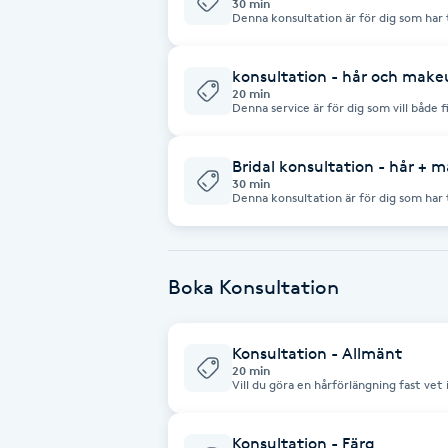
30 min
Denna konsultation är för dig som har t
igenom olika stylingar, brudpaket m.m.
Babylights
konsultation - hår och make
20 min
Balayage
Denna service är för dig som vill både 
vara för ett specifik tillfälle som ex 
Konsultationen sker genom samtal eller
Bambumassage
Bridal konsultation - hår + 
30 min
Denna konsultation är för dig som har 
Barber
konsultation hjälpa dig att skräddarsy 
Konsultationen sker på salongen, via s
Barnklippning
Boka Konsultation
BIAB
Konsultation - Allmänt
20 min
Blowout
Vill du göra en hårförlängning fast vet 
välja? Vill du köpa peruk, löshår eller hårprodukter? Men du vet själv inte vad
som är bäst för just ditt hårtyp? Boka 
hjälper vi dig med allt du behöver. Vi besvarar alla typer av frågor . Vi
Bottenfärg
rekommenderar att du ringer gärna os
Konsultation - Färg