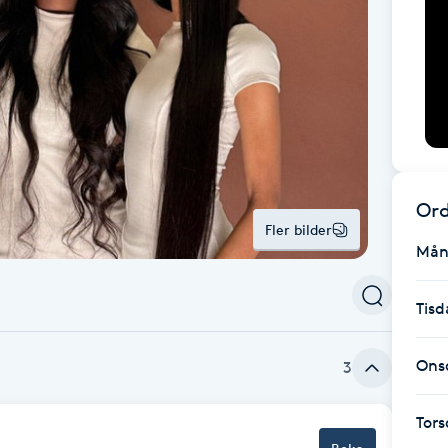
Ord
Fler bilder
Mån
Tisd
Ons
3
Tor