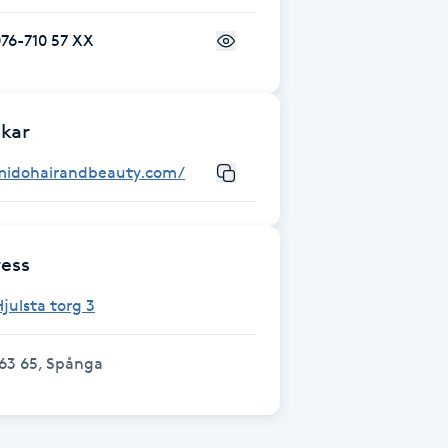
76-710 57 XX
kar
midohairandbeauty.com/
ess
julsta torg 3
63 65, Spånga