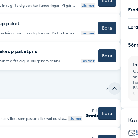
Boka
änkt gifta dig och har funderingar. Vi går
Läs mer
Fre
 Vi skräddarsyr allt utefter ditt önskemål.
up paket
Lör
Boka
fixa hår och sminka dig hos oss. Detta kan ex
Läs mer
studentfest, dopfest, bröllopsfest m.m.
 på pltas.
Sön
makeup paketpris
Boka
tänkt gifta dig. Vi vill genom denna
Läs mer
In
den perfekta looken på din speciella dag.
amtal eller videosamtal.
Ob
se
he
Fö
7
ti
Pris
Boka
Gratis
inte vilket som passar eller vad du ska
Läs mer
Ko
ett kostnadsfritt konsultation så
s innan och berättar vad du behöver