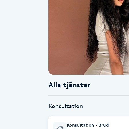
Alternativmedicin
Andningsmassage
Ansiktslyft utan kirurgi
Aromamassage
Ashtanga Yoga
Alla tjänster
Ayurveda
Ayurvedisk Massage
Konsultation
Ansiktsbehandling djuprengörande
Konsultation - Brud
B