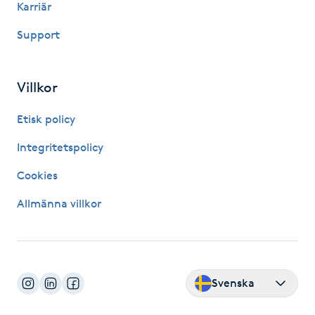
Karriär
Kosmetisk tatuering
Support
Kostrådgivning
Villkor
Kroppsinpackning
Etisk policy
Kroppspeeling
Integritetspolicy
Cookies
Käkledsbehandling
Allmänna villkor
Kärlbehandling
L
Laserbehandling
Svenska
Lashlift Keratin