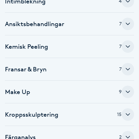
Intimblekning
4
Cryoterapi
D
Ansiktsbehandlingar
7
Damklippning
Dermapen
Kemisk Peeling
7
Diamantslipning
Fransar & Bryn
7
E
Enzympeeling
Make Up
9
Extensions
Kroppsskulptering
15
Extensions borttagning
Färganalys
2
Eyeliner-tatuering