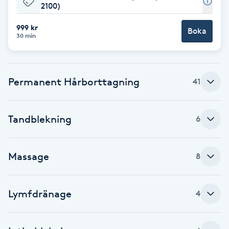
2100)
Brynformning
999 kr
Boka
30 min
Brynfärgning
Brynplockning
Permanent Hårborttagning
41
Bröllopsuppsättning
Tandblekning
6
C
Celluliter
Massage
8
Coachning
Lymfdränage
4
Color correction