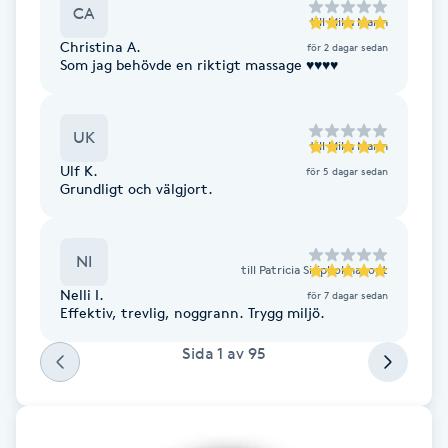
CA
Fransk manikyr
till
Mika Marin
Christina A.
för 2 dagar sedan
Som jag behövde en riktigt massage ♥️♥️♥️♥️
Fransrengöring
Frekvensterapi
UK
till
Mika Marin
Ulf K.
för 5 dagar sedan
Friskvård
Grundligt och välgjort.
Friskvårdsmassage
NI
till
Patricia Siriphokhanont
Nelli I.
för 7 dagar sedan
Frisör
Effektiv, trevlig, noggrann. Trygg miljö.
Sida
1
av
95
Funktionsanalys
Färgning