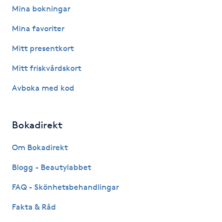
Mina bokningar
Kinesiologi
Mina favoriter
Kinesisk medicin
Mitt presentkort
Mitt friskvårdskort
Kiropraktik
Avboka med kod
Klangmassage
Bokadirekt
Klippning
Om Bokadirekt
Klippning & Slingor
Blogg - Beautylabbet
Klippning ungdom
FAQ - Skönhetsbehandlingar
Fakta & Råd
Koppningsmassage