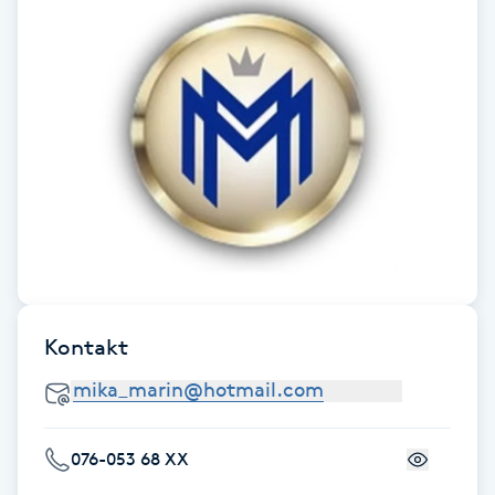
Föning
G
Gel naglar
Gelenaglar
Gellack
Gellack med förstärkning
Kontakt
Gravidmassage
Gravidyoga
076-053 68 XX
Gruppträning