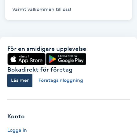
Varmt välkommen till oss!
IPL hårborttagning
IR-massage
J
För en smidigare upplevelse
Japansk massage
K
Bokadirekt för företag
K18
Läs mer
Företagsinloggning
Katun fransar
Kemisk peeling
Konto
Keratinbehandling
Logga in