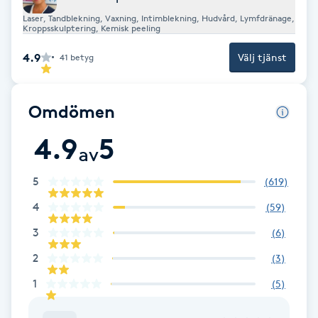
Fotsvamp
Laser, Tandblekning, Vaxning, Intimblekning, Hudvård, Lymfdränage,
Kroppsskulptering, Kemisk peeling
Fotvård
4.9
Välj tjänst
41
betyg
Fransar
Omdömen
Fransborttagning
4.9
5
av
Fransfärgning
5
(
619
)
4
(
59
)
Fransförlängning
3
(
6
)
Fransförlängning Megavolym
2
(
3
)
1
(
5
)
Fransförlängning Volym