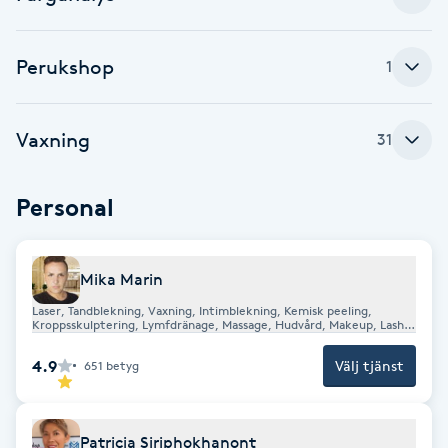
F
Perukshop
1
Face framing
Faceliftmassage
Vaxning
31
Fet hårbotten
Personal
Fettreducering
Mika Marin
Fibromassage
Laser, Tandblekning, Vaxning, Intimblekning, Kemisk peeling,
Kroppsskulptering, Lymfdränage, Massage, Hudvård, Makeup, Lash-
& browlift, Färganalys, Academy
Fillers
4.9
Välj tjänst
651
betyg
Fotmassage
Patricia Siriphokhanont