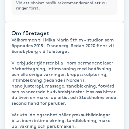
Vid ett obokat besök rekommenderar vi att du
Hårborttagning
ringer först.
Hårbottenbehandling
Om företaget
Hårförlängning
Välkommen till Mika Marin Sthlm - studion som 
öppnades 2015 i Traneberg. Sedan 2020 finns vi i 
Sundbyberg vid Tuletorget.

Hårvård
Vi erbjuder tjänster bl.a. inom permanent laser 
Hälsa
hårborttagning, intimvaxning med bedövning 
och alla övriga vaxningar, kroppsskulptering, 
intimblekning (ledande i Norden), 
Hälsprickor
nanoljusterapi, massage, tandblekning, fotvård 
och avancerade hudvårdstjänster. Hos oss hittar 
I
du även en make-up artist och Stockholms enda 
second hand för peruker.

Idrottsmassage
Vår utbildningsenhet håller yreksutbildningar 
bl.a. inom intimblekning, tandblekning, make 
IPL
up, vaxning och perukmakeri.
