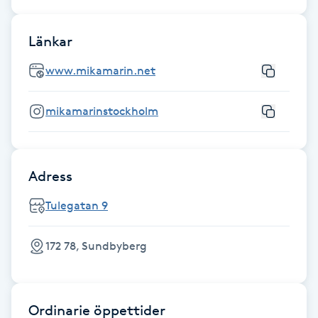
Gua Sha-massage
Länkar
H
www.mikamarin.net
Hatha Yoga
mikamarinstockholm
Headspa
Healing
Adress
Tulegatan 9
Herrklippning
172 78, Sundbyberg
HIFU
Hollywood Peel
Ordinarie öppettider