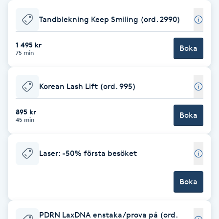
Babylights
Tandblekning Keep Smiling (ord. 2990)
Balayage
1 495 kr
Boka
75 min
Bambumassage
Korean Lash Lift (ord. 995)
Barber
895 kr
Boka
45 min
Barnklippning
Laser: -50% första besöket
BIAB
Boka
Blowout
Bottenfärg
PDRN LaxDNA enstaka/prova på (ord.