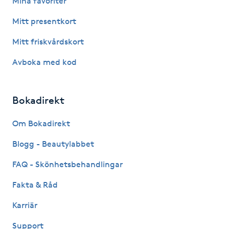
Mina favoriter
Mitt presentkort
Gua Sha-massage
H
Mitt friskvårdskort
Avboka med kod
Hatha Yoga
Headspa
Bokadirekt
Healing
Om Bokadirekt
Blogg - Beautylabbet
Herrklippning
FAQ - Skönhetsbehandlingar
HIFU
Fakta & Råd
Karriär
Hollywood Peel
Support