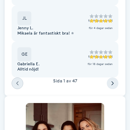
Cryoterapi
D
JL
till
Mikaela Hall
Damklippning
Jenny L.
för 4 dagar sedan
Mikaela är fantastiskt bra! ⭐️
Dermapen
GE
Diamantslipning
till
Mikaela Hall
Gabriella E.
för 18 dagar sedan
E
Alltid nöjd!
Enzympeeling
Sida
1
av
47
Extensions
Extensions borttagning
Eyeliner-tatuering