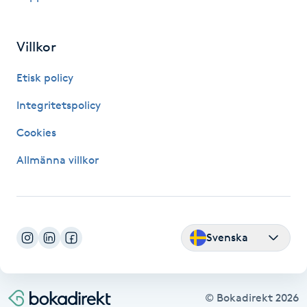
Hot Stone Massage
Villkor
Hot yoga
Etisk policy
Hudföryngring
Integritetspolicy
Huduppstramning
Cookies
Allmänna villkor
Hudvård
Hyaluronsyra
Svenska
Hyperhidros
Hypnos
© Bokadirekt
2026