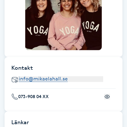
F
Face framing
Faceliftmassage
Fet hårbotten
Kontakt
Fettreducering
Fibromassage
073-908 04 XX
Fillers
Fotmassage
Länkar