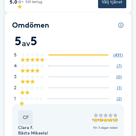
5.0
Välj tjänst
501
betyg
Brynformning
Omdömen
Brynfärgning
5
5
av
Brynplockning
5
(
491
)
Bröllopsuppsättning
4
(
7
)
C
3
(
0
)
Celluliter
2
(
1
)
1
(
2
)
Coachning
CF
Color correction
till
Mikaela Hall
Clara F.
för 3 dagar sedan
Bästa Mikaela!