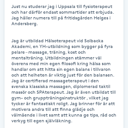
Fransk manikyr
Just nu studerar jag i Uppsala till fysioterapeut 
och har därför endast sommartider att erbjuda. 
Jag håller numera till på fritidsgården Helges i 
Fransrengöring
Andersberg.

Frekvensterapi
Jag är utbildad Hälsoterapeut vid Solbacka 
Akademi, en YH-utbildning som bygger på fyra 
pelare – massage, träning, kost och 
Friskvård
mentalträning. Utbildningen stämmer väl 
överens med min egen filosofi kring hälsa som 
handlar om att hitta sin egen balans i tillvaron 
Friskvårdsmassage
och att helheten är viktig just för den balansen. 
Jag är certifierad massageterapeut i den 
Frisör
svenska klassiska massagen, diplomerad taktil 
massör och SPAterapeut. Jag är även utbildat till 
gym- och gruppträningsinstruktör , vilket jag 
Funktionsanalys
tycker är fantastiskt roligt. Jag brinner för är att 
motivera andra till att finna glädje och 
välmående i livet samt att kunna ge tips, råd och 
Färgning