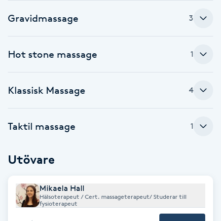
Gravidmassage
Babylights
3
Balayage
Hot stone massage
1
Bambumassage
Klassisk Massage
4
Barber
Taktil massage
1
Barnklippning
BIAB
Utövare
Blowout
Mikaela Hall
Hälsoterapeut / Cert. massageterapeut/ Studerar till
fysioterapeut
Bottenfärg