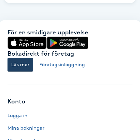
Föning
G
Gel naglar
För en smidigare upplevelse
Gelenaglar
Bokadirekt för företag
Läs mer
Företagsinloggning
Gellack
Gellack med förstärkning
Konto
Gravidmassage
Logga in
Gravidyoga
Mina bokningar
Gruppträning