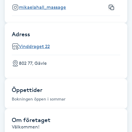
Fotsvamp
mikaelahall_massage
Fotvård
Adress
Fransar
Vinddraget 22
Fransborttagning
802 77, Gävle
Fransfärgning
Fransförlängning
Öppettider
Bokningen öppen i sommar
Fransförlängning Megavolym
Om företaget
Fransförlängning Volym
Välkommen!
