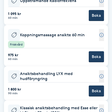
Uppstramande Radiofrekvens
Brynformning
1 095 kr
Boka
60 min
Brynfärgning
Koppningsmassage ansikte 60 min
Brynplockning
Friskvård
Bröllopsuppsättning
975 kr
Boka
C
60 min
Celluliter
Ansiktsbehandling LYX med
hudföryngring
Coachning
1 800 kr
Boka
90 min
Color correction
Klassisk ansiktsbehandling med Esse eller