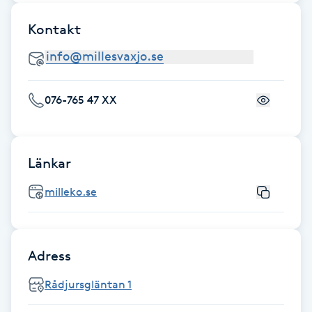
Hårborttagning
Kontakt
Hårbottenbehandling
Hårförlängning
076-765 47 XX
Hårvård
Länkar
Hälsa
milleko.se
Hälsprickor
I
Adress
Idrottsmassage
Rådjursgläntan 1
IPL