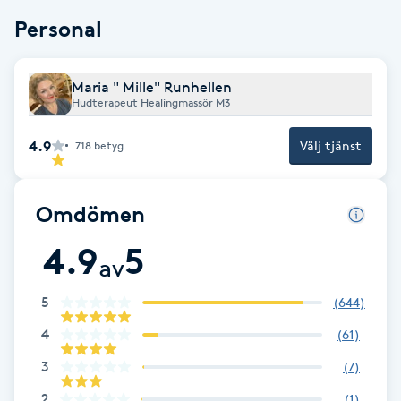
Föning
Personal
G
Maria " Mille" Runhellen
Gel naglar
Hudterapeut Healingmassör M3
Gelenaglar
4.9
Välj tjänst
718
betyg
Gellack
Omdömen
Gellack med förstärkning
4.9
5
av
Gravidmassage
5
(
644
)
4
(
61
)
Gravidyoga
3
(
7
)
Gruppträning
2
(
1
)