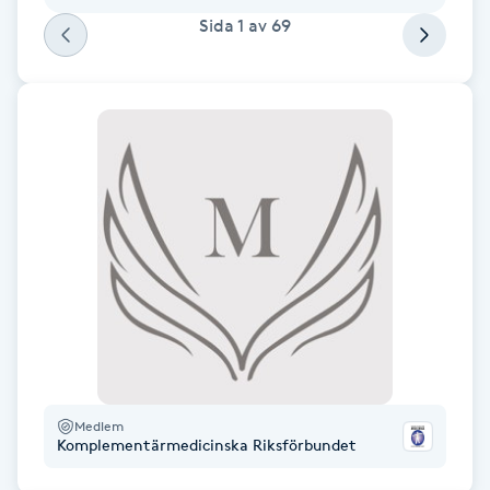
Hot Stone Massage
Sida
1
av
69
Hot yoga
Hudföryngring
Huduppstramning
Hudvård
Hyaluronsyra
Hyperhidros
Medlem
Hypnos
Komplementärmedicinska Riksförbundet