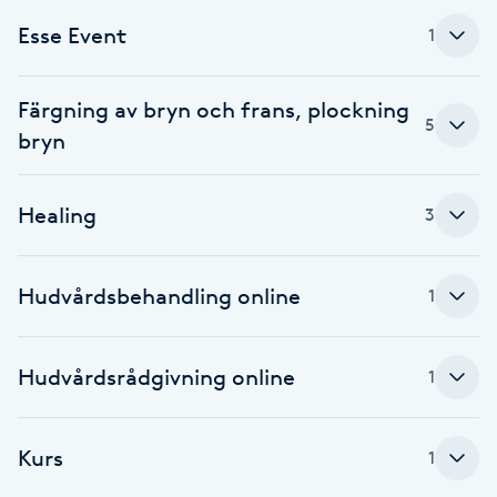
Fransk manikyr
Esse Event
1
Fransrengöring
Färgning av bryn och frans, plockning
5
bryn
Frekvensterapi
Friskvård
Healing
3
Friskvårdsmassage
Hudvårdsbehandling online
1
Frisör
Hudvårdsrådgivning online
1
Funktionsanalys
Kurs
Färgning
1