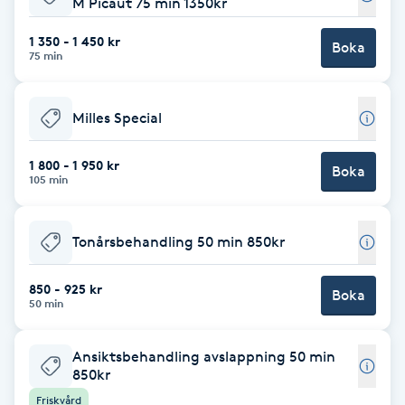
M Picaut 75 min 1350kr
Cryoterapi
D
1 350 - 1 450 kr
Boka
75 min
Damklippning
Milles Special
Dermapen
1 800 - 1 950 kr
Boka
Diamantslipning
105 min
E
Tonårsbehandling 50 min 850kr
Enzympeeling
850 - 925 kr
Boka
Extensions
50 min
Extensions borttagning
Ansiktsbehandling avslappning 50 min
850kr
Eyeliner-tatuering
Friskvård