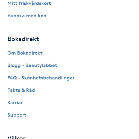
Mitt friskvårdskort
Kosmetisk tatuering
Avboka med kod
Kostrådgivning
Bokadirekt
Kroppsinpackning
Om Bokadirekt
Kroppspeeling
Blogg - Beautylabbet
FAQ - Skönhetsbehandlingar
Käkledsbehandling
Fakta & Råd
Kärlbehandling
Karriär
L
Support
Laserbehandling
Villkor
Lashlift Keratin