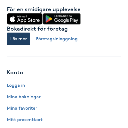
Kinesiologi
För en smidigare upplevelse
Kinesisk medicin
Bokadirekt för företag
Läs mer
Företagsinloggning
Kiropraktik
Klangmassage
Konto
Klippning
Logga in
Klippning & Slingor
Mina bokningar
Klippning ungdom
Mina favoriter
Mitt presentkort
Koppningsmassage