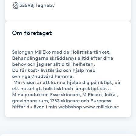
35598, Tegnaby
IPL hårborttagning
IR-massage
Om företaget
J
Salongen MillEko med de Holistiska tänket. 
Japansk massage
Behandlingarna skräddarsys alltid efter dina 
K
behov och jag ser alltid till helheten. 

Du får kost- livstilsråd och hjälp med 
övningar/hudvård hemma.

K18
 Min vision är att kunna hjälpa dig på riktigt, på 
ett naturligt, holistiskt och långsiktigt sätt.

Katun fransar
Mina produkter  Esse skincare, M Picaut, Inika , 
grevinnans rum, 1753 skincare och Pureness 
hittar du även i min webbshop www.milleko.se
Kemisk peeling
Keratinbehandling