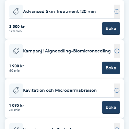
Babylights
Advanced Skin Treatment 120 min
Balayage
2 500 kr
Boka
120 min
Bambumassage
Kampanj! Algneedling-Biomicroneedling
Barber
1 900 kr
Boka
60 min
Barnklippning
Kavitation och Microdermabraison
BIAB
1 095 kr
Blowout
Boka
60 min
Bottenfärg