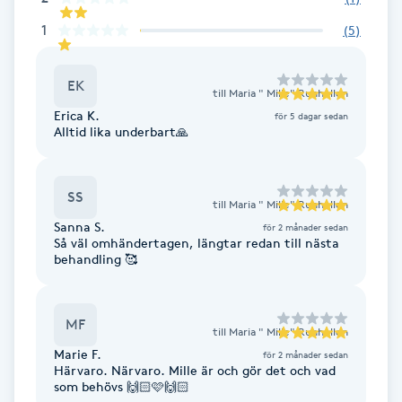
1
(
5
)
Gua Sha-massage
H
EK
till
Maria " Mille" Runhellen
Hatha Yoga
Erica K.
för 5 dagar sedan
Alltid lika underbart🙏
Headspa
SS
till
Maria " Mille" Runhellen
Healing
Sanna S.
för 2 månader sedan
Så väl omhändertagen, längtar redan till nästa
behandling 🥰
Herrklippning
HIFU
MF
till
Maria " Mille" Runhellen
Marie F.
för 2 månader sedan
Hollywood Peel
Härvaro. Närvaro. Mille är och gör det och vad
som behövs 🙌🏻🩷🙌🏻