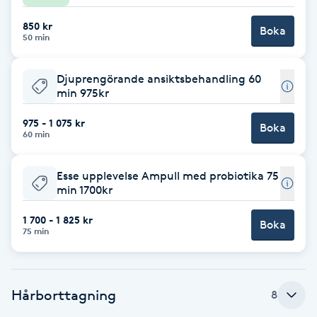
F
850 kr
Boka
50 min
Face framing
Djuprengörande ansiktsbehandling 60
min 975kr
Faceliftmassage
975 - 1 075 kr
Boka
Fet hårbotten
60 min
Fettreducering
Esse upplevelse Ampull med probiotika 75
min 1700kr
Fibromassage
1 700 - 1 825 kr
Boka
75 min
Fillers
Fotmassage
Hårborttagning
8