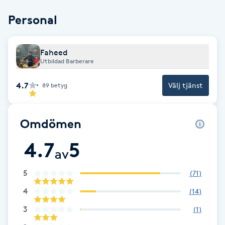
Cryoterapi
Personal
D
Damklippning
Faheed
Utbildad Barberare
Dermapen
4.7
Välj tjänst
89
betyg
Diamantslipning
E
Omdömen
Enzympeeling
4.7
5
av
Extensions
5
(
71
)
4
(
14
)
Extensions borttagning
3
(
1
)
Eyeliner-tatuering