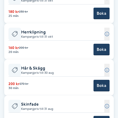
Kampanjpris till 31 okt
Babylights
180 kr
230 kr
Boka
25 min
Balayage
Herrklipning
Kampanjpris till 31 okt
Bambumassage
160 kr
200 kr
Boka
20 min
Barber
Hår & Skägg
Barnklippning
Kampanjpris till 30 aug
BIAB
200 kr
270 kr
Boka
30 min
Blowout
Skinfade
Kampanjpris till 31 aug
Bottenfärg