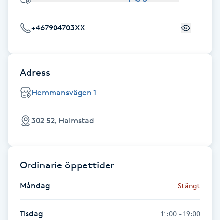
Fransk manikyr
+467904703XX
Fransrengöring
Frekvensterapi
Adress
Friskvård
Hemmansvägen 1
Friskvårdsmassage
302 52, Halmstad
Frisör
Ordinarie öppettider
Funktionsanalys
Måndag
Stängt
Färgning
Tisdag
11:00 - 19:00