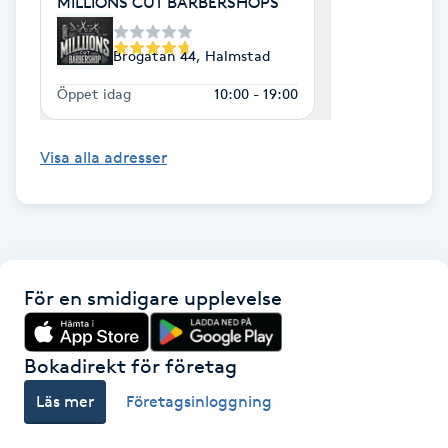
MILLIONS CUT BARBERSHOPS
Hot Stone Massage
Brogatan 44, Halmstad
Hot yoga
Öppet idag
10:00 - 19:00
Hudföryngring
Visa alla adresser
Huduppstramning
Hudvård
Hyaluronsyra
För en smidigare upplevelse
Hyperhidros
Bokadirekt för företag
Läs mer
Företagsinloggning
Hypnos