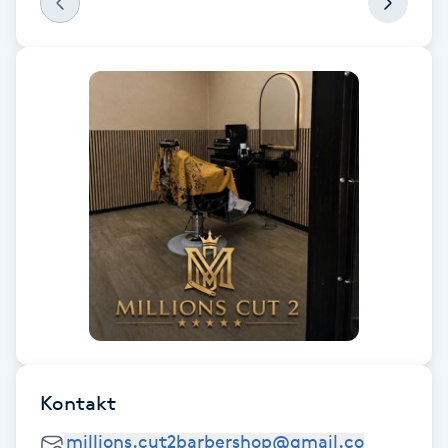
Fotsvamp
Fotvård
Fransar
Fransborttagning
Fransfärgning
Fransförlängning
Fransförlängning Megavolym
Kontakt
Fransförlängning Volym