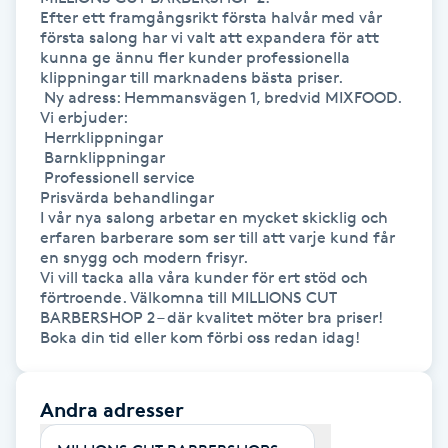
Efter ett framgångsrikt första halvår med vår 
första salong har vi valt att expandera för att 
Gua Sha-massage
kunna ge ännu fler kunder professionella 
H
klippningar till marknadens bästa priser.

 Ny adress: Hemmansvägen 1, bredvid MIXFOOD.

Vi erbjuder:

Hatha Yoga
 Herrklippningar

 Barnklippningar

 Professionell service

Headspa
Prisvärda behandlingar

I vår nya salong arbetar en mycket skicklig och 
Healing
erfaren barberare som ser till att varje kund får 
en snygg och modern frisyr.

Vi vill tacka alla våra kunder för ert stöd och 
Herrklippning
förtroende. Välkomna till MILLIONS CUT 
BARBERSHOP 2 – där kvalitet möter bra priser!

Boka din tid eller kom förbi oss redan idag!
HIFU
Hollywood Peel
Andra adresser