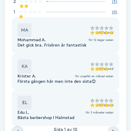
2
(
3
)
F
1
(
0
)
Face framing
MA
till
Faheed
Faceliftmassage
Mohammad A.
för 12 dagar sedan
Det gick bra. Frisören är fantastisk
Fet hårbotten
KA
till
Faheed
Fettreducering
Krister A.
för ungefär en månad sedan
Första gången här men inte den sista😊
Fibromassage
EL
Fillers
till
Faheed
Edu L.
för 3 månader sedan
Bästa barbershop I Halmstad
Fotmassage
Sida
1
av
10