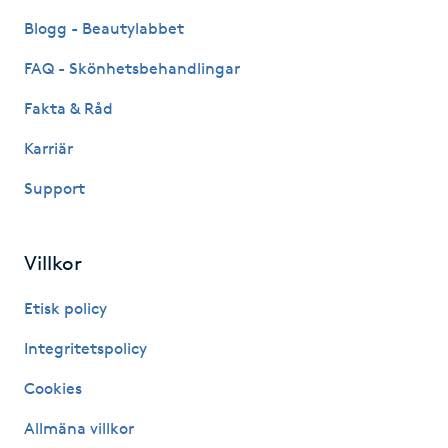
Blogg - Beautylabbet
IPL hårborttagning
FAQ - Skönhetsbehandlingar
IR-massage
Fakta & Råd
J
Karriär
Japansk massage
Support
K
K18
Villkor
Katun fransar
Etisk policy
Integritetspolicy
Kemisk peeling
Cookies
Keratinbehandling
Allmäna villkor