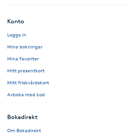
Hårborttagning
Hårbottenbehandling
Konto
Logga in
Hårförlängning
Mina bokningar
Hårvård
Mina favoriter
Hälsa
Mitt presentkort
Mitt friskvårdskort
Hälsprickor
Avboka med kod
I
Idrottsmassage
Bokadirekt
IPL
Om Bokadirekt