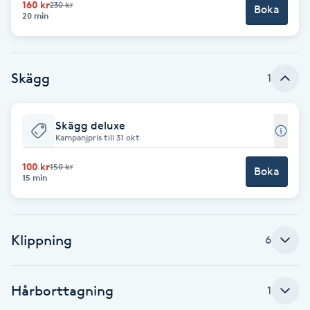
160 kr
230 kr
Boka
20 min
Brynformning
Brynfärgning
Skägg
1
Brynplockning
Skägg deluxe
Kampanjpris till 31 okt
Bröllopsuppsättning
C
100 kr
150 kr
Boka
15 min
Celluliter
Coachning
Klippning
6
Color correction
Hårborttagning
1