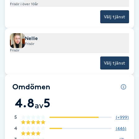
Frisör i över 10år
Fransk manikyr
Välj tjänst
Fransrengöring
Nellie
Frekvensterapi
Frisör
Frisör
Friskvård
Välj tjänst
Friskvårdsmassage
Omdömen
Frisör
4.8
5
av
Funktionsanalys
5
(
+999
)
Färgning
4
(
446
)