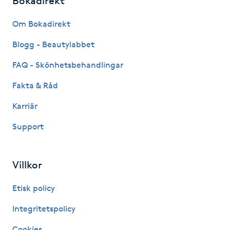
Bokadirekt
Kosmetisk tatuering
Om Bokadirekt
Kostrådgivning
Blogg - Beautylabbet
FAQ - Skönhetsbehandlingar
Kroppsinpackning
Fakta & Råd
Kroppspeeling
Karriär
Support
Käkledsbehandling
Kärlbehandling
Villkor
L
Etisk policy
Laserbehandling
Integritetspolicy
Lashlift Keratin
Cookies