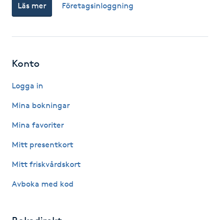
Läs mer
Företagsinloggning
Kinesiologi
Kinesisk medicin
Konto
Kiropraktik
Logga in
Klangmassage
Mina bokningar
Klippning
Mina favoriter
Mitt presentkort
Klippning & Slingor
Mitt friskvårdskort
Klippning ungdom
Avboka med kod
Koppningsmassage