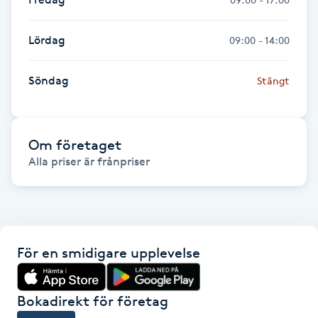
IPL hårborttagning
Lördag
09:00 - 14:00
IR-massage
Söndag
Stängt
J
Japansk massage
Om företaget
K
Alla priser är frånpriser 
K18
Katun fransar
För en smidigare upplevelse
Kemisk peeling
Keratinbehandling
Bokadirekt för företag