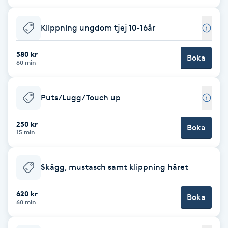
Cryoterapi
D
Klippning ungdom tjej 10-16år
Damklippning
580 kr
Boka
60 min
Dermapen
Puts/Lugg/Touch up
Diamantslipning
E
250 kr
Boka
15 min
Enzympeeling
Skägg, mustasch samt klippning håret
Extensions
620 kr
Boka
Extensions borttagning
60 min
Eyeliner-tatuering