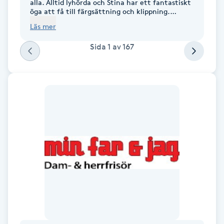
alla. Alltid lyhörda och Stina har ett fantastiskt
öga att få till färgsättning och klippning.
Rekomenderas Varmt!!!
Gua Sha-massage
Läs mer
H
Sida
1
av
167
Hatha Yoga
Headspa
Healing
Herrklippning
HIFU
Hollywood Peel