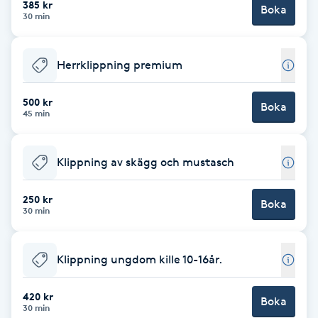
385 kr
Boka
30 min
Brynformning
Herrklippning premium
Brynfärgning
500 kr
Brynplockning
Boka
45 min
Bröllopsuppsättning
Klippning av skägg och mustasch
C
250 kr
Celluliter
Boka
30 min
Coachning
Klippning ungdom kille 10-16år.
Color correction
420 kr
Boka
30 min