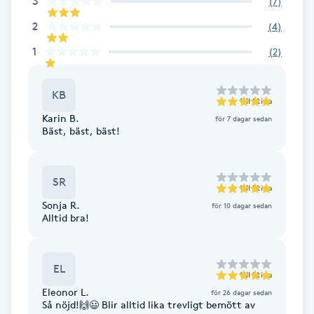
3
(
7
)
Föning
2
(
4
)
G
1
(
2
)
Gel naglar
KB
till
Stina
Gelenaglar
Karin B.
för 7 dagar sedan
Bäst, bäst, bäst!
Gellack
SR
Gellack med förstärkning
till
Stina
Sonja R.
för 10 dagar sedan
Alltid bra!
Gravidmassage
Gravidyoga
EL
till
Stina
Eleonor L.
för 26 dagar sedan
Så nöjd!🙌😃 Blir alltid lika trevligt bemött av
Gruppträning