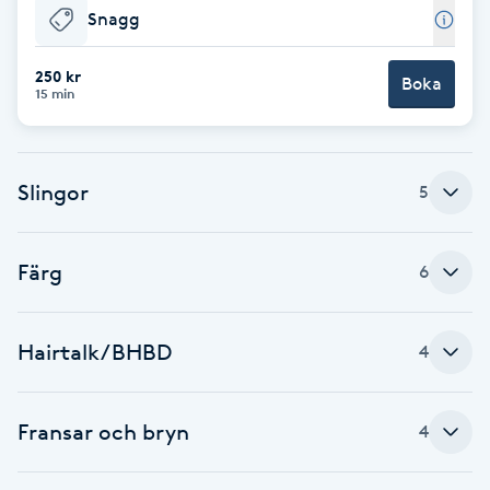
Snagg
F
250 kr
Face framing
Boka
15 min
Faceliftmassage
Slingor
5
Fet hårbotten
Fettreducering
Färg
6
Fibromassage
Hairtalk/BHBD
4
Fillers
Fransar och bryn
4
Fotmassage