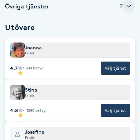
Övriga tjänster
7
Fotsvamp
Fotvård
Utövare
Fransar
Joanna
Frisör
Fransborttagning
4.7
Välj tjänst
941
betyg
Fransfärgning
Stina
Fransförlängning
Frisör
4.8
Välj tjänst
1240
betyg
Fransförlängning Megavolym
Fransförlängning Volym
Josefine
Frisör