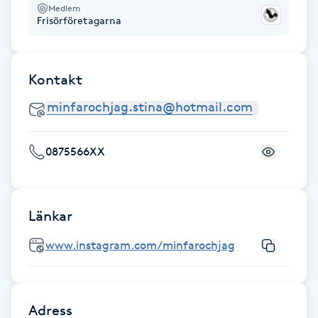
Hot Stone Massage
Medlem
Frisörföretagarna
Hot yoga
Kontakt
Hudföryngring
Huduppstramning
0875566XX
Hudvård
Hyaluronsyra
Länkar
www.instagram.com/minfarochjag
Hyperhidros
Hypnos
Adress