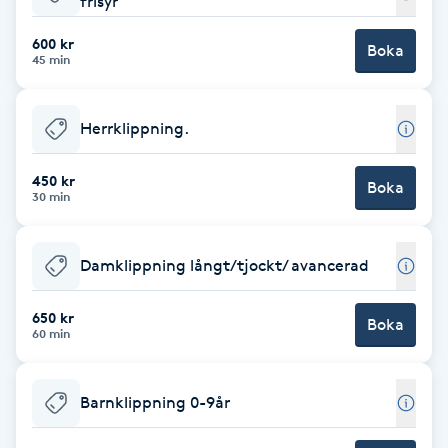
frisyr
Babylights
600 kr
Boka
45 min
Balayage
Herrklippning.
Bambumassage
450 kr
Boka
30 min
Barber
Barnklippning
Damklippning långt/tjockt/ avancerad
BIAB
650 kr
Boka
60 min
Blowout
Barnklippning 0-9år
Bottenfärg