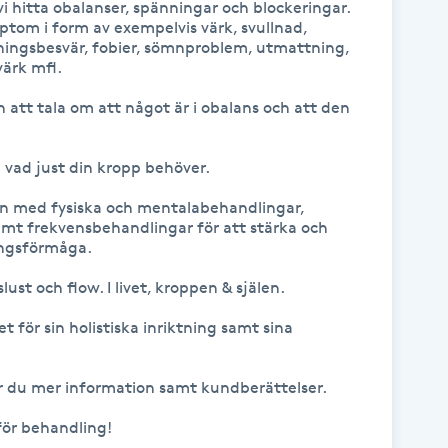
 hitta obalanser, spänningar och blockeringar.

tom i form av exempelvis värk, svullnad, 
tningsbesvär, fobier, sömnproblem, utmattning, 
rk mfl. 

att tala om att något är i obalans och att den 
vad just din kropp behöver.

an med fysiska och mentalabehandlingar, 
amt frekvensbehandlingar för att stärka och 
ngsförmåga.

slust och flow. I livet, kroppen & själen. 

för sin holistiska inriktning samt sina 
du mer information samt kundberättelser.

ör behandling!
