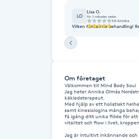
Eyeliner-tatuering
F
Lisa O.
LO
för 2 månader sedan
till
Annika
Face framing
Vilken fantastisk behandling! 
Faceliftmassage
Fet hårbotten
Om företaget
Fettreducering
Välkommen till Mind Body Soul  K
Jag heter Annika Olmås Nordstr
Fibromassage
käkledsterapeut.

Med hjälp av ett holistiskt helh
samt kinesiologins många behagl
Fillers
få igång ditt unika flöde för att
vitalitet och flow i livet, kroppen
Fotmassage
Jag är intuitivt inkännande och