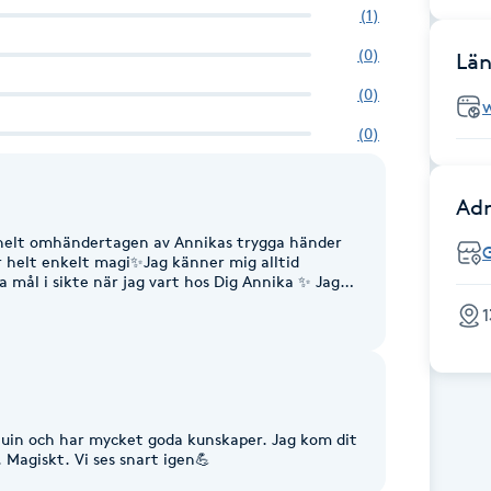
(
1
)
(
0
)
Län
(
0
)
(
0
)
Adr
i helt omhändertagen av Annikas trygga händer
r helt enkelt magi✨Jag känner mig alltid
 mål i sikte när jag vart hos Dig Annika ✨ Jag
1
g gjorde det och är evigt tacksam 💕
nuin och har mycket goda kunskaper. Jag kom dit
. Magiskt. Vi ses snart igen💪