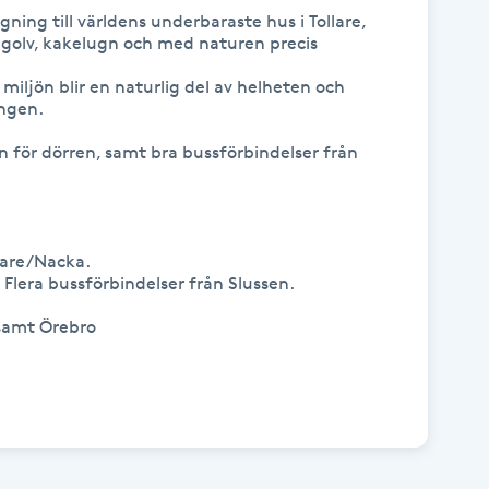
ning till världens underbaraste hus i Tollare, 
ägolv, kakelugn och med naturen precis 
iljön blir en naturlig del av helheten och 
ngen.

n för dörren, samt bra bussförbindelser från 
are/Nacka.

 Flera bussförbindelser från Slussen.

samt Örebro
