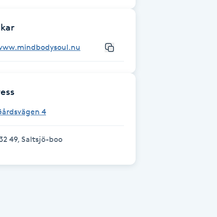
kar
www.mindbodysoul.nu
ess
Gårdsvägen 4
32 49, Saltsjö-boo