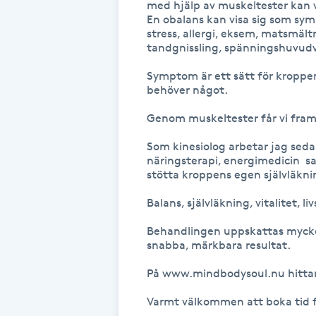
med hjälp av muskeltester kan vi
En obalans kan visa sig som symp
Fotsvamp
stress, allergi, eksem, matsmäl
tandgnissling, spänningshuvudvä
Fotvård
Symptom är ett sätt för kroppen 
behöver något.

Fransar
Genom muskeltester får vi fram 
Fransborttagning
Som kinesiolog arbetar jag sed
näringsterapi, energimedicin  s
stötta kroppens egen självläkni
Fransfärgning
Balans, självläkning, vitalitet, liv
Fransförlängning
Behandlingen uppskattas mycket 
snabba, märkbara resultat.

Fransförlängning Megavolym
På www.mindbodysoul.nu hittar 
Fransförlängning Volym
Varmt välkommen att boka tid f