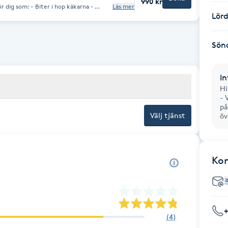
990 kr
r dig som: - Biter i hop käkarna -
Läs mer
derna på natten - Använder bettskena -
Lör
- Spända käkar med trötthet och värk
 nacken - Problem med störande ljud i
r bäcken Om du har en eller
bero på att du biter i hop käkarna och
Sön
isk käkledsbehandling gör så du kan
spänningar i käken, huvudet, nacken
ull behandling och oftast kan du som
öket. Om du inte hittar
In
ka@mindbodysoul.nu så hittar vi en tid
Hi
- 
på
Välj tjänst
öv
Ko
(
4
)