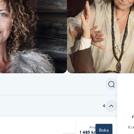
4
Pris
Boka
1 485 kr