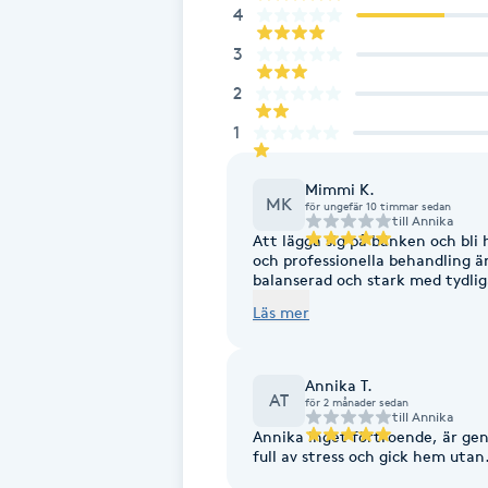
Cryoterapi
4
D
3
2
Damklippning
1
Dermapen
Mimmi K.
MK
för ungefär 10 timmar sedan
Diamantslipning
till
Annika
Att lägga sig på bänken och bl
E
och professionella behandling ä
balanserad och stark med tydliga
rekommenderar varmt andra att boka tid till dig✨ Att detta kan vara det
Enzympeeling
Läs mer
viktigaste fotsteget, ta det, ja
Extensions
Annika T.
AT
för 2 månader sedan
till
Annika
Extensions borttagning
Annika inget förtroende, är ge
full av stress och gick hem utan