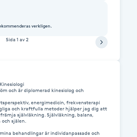
Rekommenderas verkligen.
Sida
1
av
2
inesiologi

öm och är diplomerad kinesiolog och 
etsperspektiv, energimedicin, frekvensterapi 
iga och kraftfulla metoder hjälper jag dig att 
 främja självläkning. Självläkning, balans, 
 och själen.

 mina behandlingar är individanpassade och 