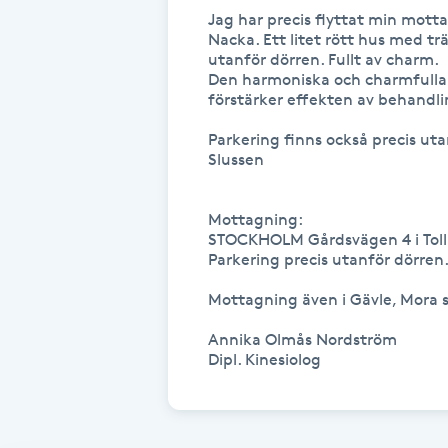
Jag har precis flyttat min mottag
Fransk manikyr
Nacka. Ett litet rött hus med tr
utanför dörren. Fullt av charm.

Den harmoniska och charmfulla m
Fransrengöring
förstärker effekten av behandli
Parkering finns också precis uta
Frekvensterapi
Slussen

Friskvård
Mottagning:

STOCKHOLM Gårdsvägen 4 i Toll
Friskvårdsmassage
Parkering precis utanför dörren.
Mottagning även i Gävle, Mora 
Frisör
Annika Olmås Nordström

Funktionsanalys
Färgning