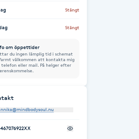
dag
Stängt
dag
Stängt
fo om öppettider
ttar du ingen lämplig tid i schemat
Varmt välkommen att kontakta mig
 telefon eller mail. På helger efter
erenskommelse.
ntakt
+467076922XX