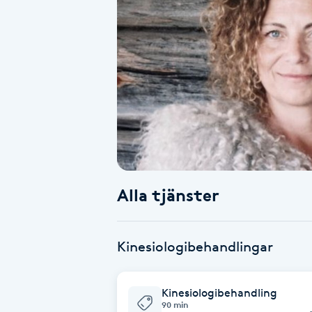
Alternativmedicin
Andningsmassage
Ansiktslyft utan kirurgi
Aromamassage
Ashtanga Yoga
Alla tjänster
Ayurveda
Kinesiologibehandlingar
Ayurvedisk Massage
Ansiktsbehandling djuprengörande
Kinesiologibehandling
90 min
B