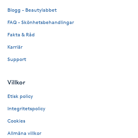
Blogg - Beautylabbet
Gua Sha-massage
FAQ - Skönhetsbehandlingar
H
Fakta & Råd
Hatha Yoga
Karriär
Headspa
Support
Healing
Villkor
Herrklippning
Etisk policy
HIFU
Integritetspolicy
Cookies
Hollywood Peel
Allmäna villkor