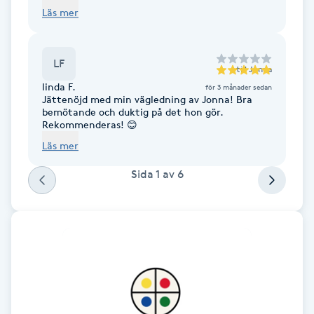
Cryoterapi
Läs mer
D
Damklippning
LF
till
Jonna
linda F.
för 3 månader sedan
Dermapen
Jättenöjd med min vägledning av Jonna! Bra
bemötande och duktig på det hon gör.
Rekommenderas! 😊
Diamantslipning
Läs mer
E
Sida
1
av
6
Enzympeeling
Extensions
Extensions borttagning
Eyeliner-tatuering