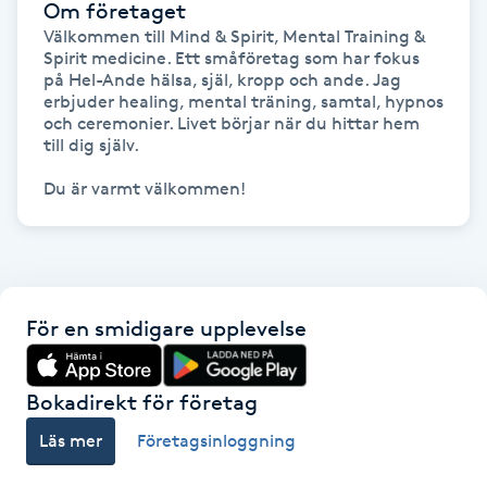
Om företaget
Fransk manikyr
Välkommen till Mind & Spirit, Mental Training & 
Spirit medicine. Ett småföretag som har fokus 
på Hel-Ande hälsa, själ, kropp och ande. Jag 
Fransrengöring
erbjuder healing, mental träning, samtal, hypnos 
och ceremonier. Livet börjar när du hittar hem 
Frekvensterapi
till dig själv.

Du är varmt välkommen!
Friskvård
Friskvårdsmassage
För en smidigare upplevelse
Frisör
Funktionsanalys
Bokadirekt för företag
Läs mer
Företagsinloggning
Färgning