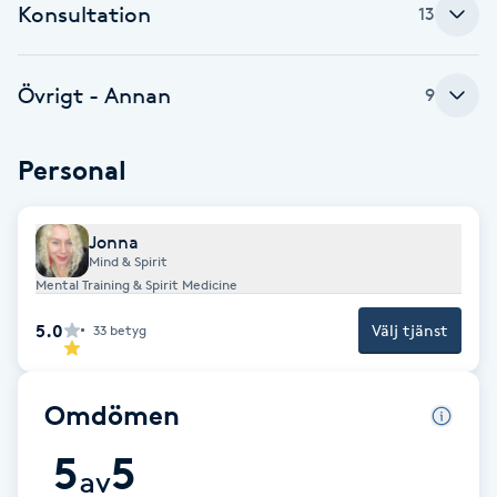
Konsultation
13
Babylights
Övrigt - Annan
9
Balayage
Bambumassage
Personal
Barber
Jonna
Mind & Spirit
Mental Training & Spirit Medicine
Barnklippning
5.0
Välj tjänst
33
betyg
BIAB
Omdömen
Blowout
5
5
av
Bottenfärg