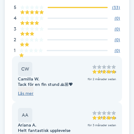
5
(
33
)
Brynformning
4
(
0
)
Brynfärgning
3
(
0
)
2
(
0
)
Brynplockning
1
(
0
)
Bröllopsuppsättning
CW
C
till
Jonna
Camilla W.
för 2 månader sedan
Tack för en fin stund 🙏🏼💖
Celluliter
Läs mer
Coachning
AA
till
Jonna
Color correction
Ariana A.
för 3 månader sedan
Helt fantastisk upplevelse