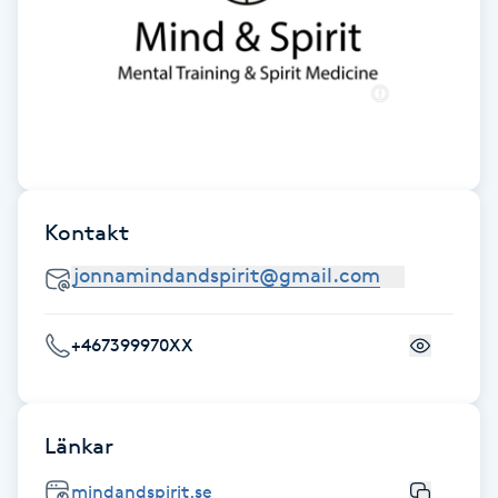
F
Face framing
Faceliftmassage
Fet hårbotten
Kontakt
Fettreducering
Fibromassage
+467399970XX
Fillers
Länkar
Fotmassage
mindandspirit.se