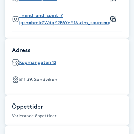
Fotsvamp
_mind_and_spirit_?
igsh=bmlrZWdqY2F6YnY1&utm_source=qr
Fotvård
Fransar
Adress
Fransborttagning
Köpmangatan 12
Fransfärgning
811 39, Sandviken
Fransförlängning
Öppettider
Fransförlängning Megavolym
Varierande öppettider.
Fransförlängning Volym