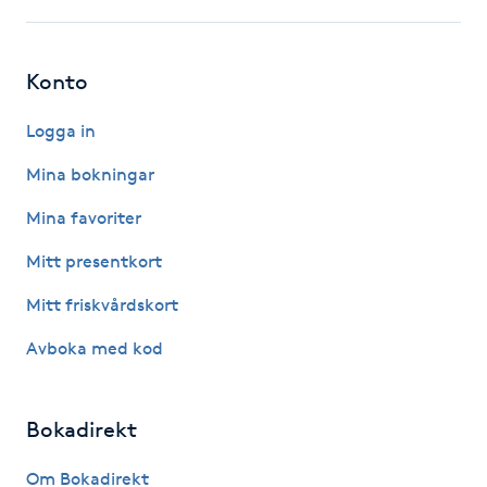
Föning
G
Konto
Gel naglar
Logga in
Gelenaglar
Mina bokningar
Mina favoriter
Gellack
Mitt presentkort
Gellack med förstärkning
Mitt friskvårdskort
Avboka med kod
Gravidmassage
Gravidyoga
Bokadirekt
Gruppträning
Om Bokadirekt