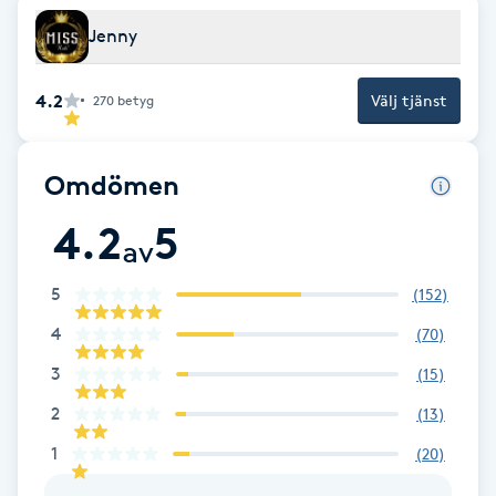
F
Jenny
Face framing
4.2
Välj tjänst
270
betyg
Faceliftmassage
Omdömen
Fet hårbotten
4.2
5
av
Fettreducering
5
(
152
)
Fibromassage
4
(
70
)
3
(
15
)
Fillers
2
(
13
)
1
(
20
)
Fotmassage