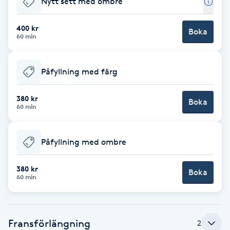
Nytt sett med ombre
Brynformning
400 kr
Boka
60 min
Brynfärgning
Påfyllning med färg
Brynplockning
380 kr
Boka
Bröllopsuppsättning
60 min
C
Påfyllning med ombre
Celluliter
380 kr
Boka
Coachning
60 min
Color correction
Fransförlängning
2