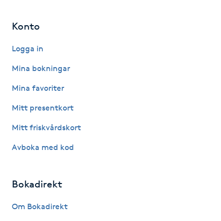
Hårborttagning
Konto
Hårbottenbehandling
Logga in
Hårförlängning
Mina bokningar
Mina favoriter
Hårvård
Mitt presentkort
Hälsa
Mitt friskvårdskort
Hälsprickor
Avboka med kod
I
Bokadirekt
Idrottsmassage
Om Bokadirekt
IPL