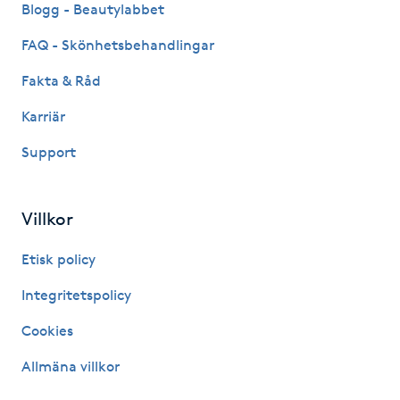
Blogg - Beautylabbet
IPL hårborttagning
FAQ - Skönhetsbehandlingar
Fakta & Råd
IR-massage
J
Karriär
Support
Japansk massage
K
Villkor
K18
Etisk policy
Katun fransar
Integritetspolicy
Kemisk peeling
Cookies
Allmäna villkor
Keratinbehandling