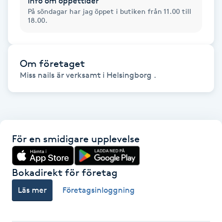
Info om öppettider
Hot Stone Massage
På söndagar har jag öppet i butiken från 11.00 till
18.00.
Hot yoga
Hudföryngring
Om företaget
Miss nails är verksamt i Helsingborg .
Huduppstramning
Hudvård
För en smidigare upplevelse
Hyaluronsyra
Bokadirekt för företag
Hyperhidros
Läs mer
Företagsinloggning
Hypnos