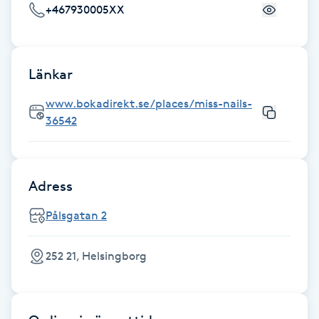
+467930005XX
Föning
G
Gel naglar
Länkar
www.bokadirekt.se/places/miss-nails-
Gelenaglar
36542
Gellack
Adress
Gellack med förstärkning
Pålsgatan 2
Gravidmassage
252 21, Helsingborg
Gravidyoga
Gruppträning