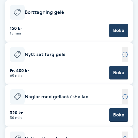
Babylights
Borttagning gelé
Balayage
150 kr
Boka
15 min
Bambumassage
Nytt set färg gele
Barber
Fr. 400 kr
Boka
60 min
Barnklippning
Naglar med gellack/ shellac
BIAB
320 kr
Blowout
Boka
30 min
Bottenfärg