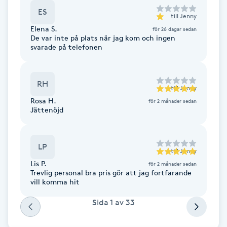
Fotsvamp
ES
till
Jenny
Elena S.
för 26 dagar sedan
De var inte på plats när jag kom och ingen
Fotvård
svarade på telefonen
Fransar
RH
till
Jenny
Fransborttagning
Rosa H.
för 2 månader sedan
Jättenöjd
Fransfärgning
LP
till
Jenny
Fransförlängning
Lis P.
för 2 månader sedan
Trevlig personal bra pris gör att jag fortfarande
Fransförlängning Megavolym
vill komma hit
Sida
1
av
33
Fransförlängning Volym