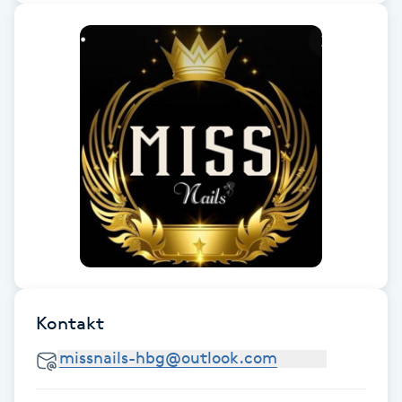
Fransk manikyr
Fransrengöring
Frekvensterapi
Friskvård
Friskvårdsmassage
Frisör
Funktionsanalys
Kontakt
Färgning