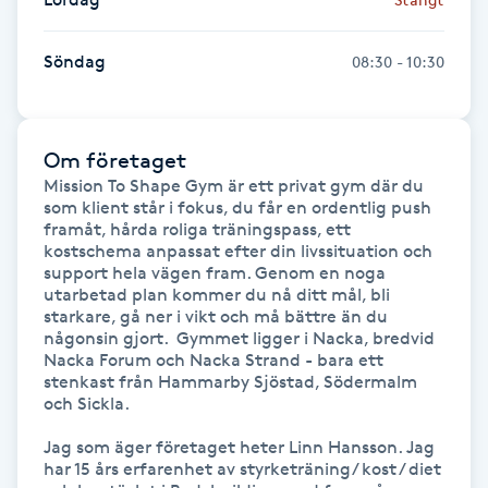
Hårborttagning
Söndag
08:30 - 10:30
Hårbottenbehandling
Hårförlängning
Om företaget
Mission To Shape Gym är ett privat gym där du 
Hårvård
som klient står i fokus, du får en ordentlig push 
framåt, hårda roliga träningspass, ett 
kostschema anpassat efter din livssituation och 
Hälsa
support hela vägen fram. Genom en noga 
utarbetad plan kommer du nå ditt mål, bli 
starkare, gå ner i vikt och må bättre än du 
Hälsprickor
någonsin gjort.  Gymmet ligger i Nacka, bredvid 
I
Nacka Forum och Nacka Strand - bara ett 
stenkast från Hammarby Sjöstad, Södermalm 
och Sickla.

Idrottsmassage
Jag som äger företaget heter Linn Hansson. Jag 
IPL
har 15 års erfarenhet av styrketräning/ kost / diet 