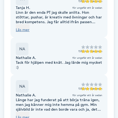
till
Linn Hansson
Fransk manikyr
Tanja H.
för ungefär ett år sedan
Linn är den enda PT jag skulle anlita. Hon
stöttar, pushar, är kreativ med övningar och har
Fransrengöring
bred kompetens. Jag får alltid ifrån passen
gladare med mer energi än innan. Kan verkligen
Läs mer
rekommendera Linn oavsett kön, ålder etc
Frekvensterapi
NA
Friskvård
till
Linn Hansson
Nathalie A.
för ungefär ett år sedan
Tack för hjälpen med knät. Jag lärde mig mycket
Friskvårdsmassage
:)
Frisör
NA
till
Linn Hansson
Funktionsanalys
Nathalie A.
för ungefär ett år sedan
Länge har jag funderat på att börja träna igen,
men jag känner mig inte hemma på gym. Min
Färgning
självbild är inte vad den borde vara och ja, det
tar emot. Jag hittade Linn och såg att hon hade
Läs mer