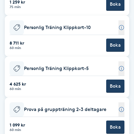
1 259 kr
Boka
75 min
Brynformning
Personlig Träning Klippkort-10
Brynfärgning
8 711 kr
Brynplockning
Boka
60 min
Bröllopsuppsättning
Personlig Träning Klippkort-5
C
4 625 kr
Celluliter
Boka
60 min
Coachning
Prova på gruppträning 2-3 deltagare
Color correction
1 099 kr
Boka
60 min