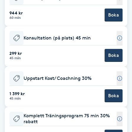
Babylights
944 kr
Boka
60 min
Balayage
Konsultation (på plats) 45 min
Bambumassage
299 kr
Boka
45 min
Barber
Barnklippning
Uppstart Kost/ Coachning 30%
BIAB
1 399 kr
Boka
45 min
Blowout
Komplett Träningsprogram 75 min 30%
rabatt
Bottenfärg