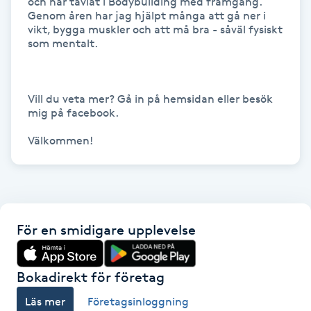
och har tävlat i Bodybuilding med framgång. 
Genom åren har jag hjälpt många att gå ner i 
IPL hårborttagning
vikt, bygga muskler och att må bra - såväl fysiskt 
som mentalt.

IR-massage
J
Vill du veta mer? Gå in på hemsidan eller besök 
mig på facebook.

Japansk massage
Välkommen!
K
K18
Katun fransar
För en smidigare upplevelse
Kemisk peeling
Bokadirekt för företag
Keratinbehandling
Läs mer
Företagsinloggning