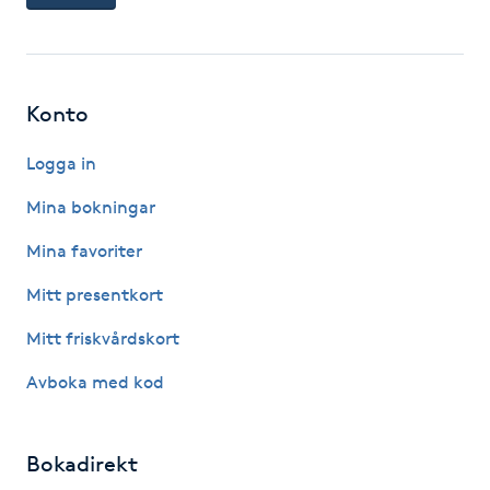
Kinesiologi
Kinesisk medicin
Konto
Kiropraktik
Logga in
Mina bokningar
Klangmassage
Mina favoriter
Klippning
Mitt presentkort
Klippning & Slingor
Mitt friskvårdskort
Avboka med kod
Klippning ungdom
Koppningsmassage
Bokadirekt