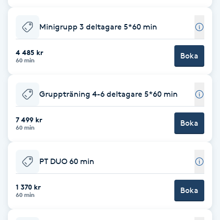
Cryoterapi
D
Minigrupp 3 deltagare 5*60 min
Damklippning
4 485 kr
Boka
60 min
Dermapen
Gruppträning 4-6 deltagare 5*60 min
Diamantslipning
E
7 499 kr
Boka
60 min
Enzympeeling
PT DUO 60 min
Extensions
1 370 kr
Boka
Extensions borttagning
60 min
Eyeliner-tatuering