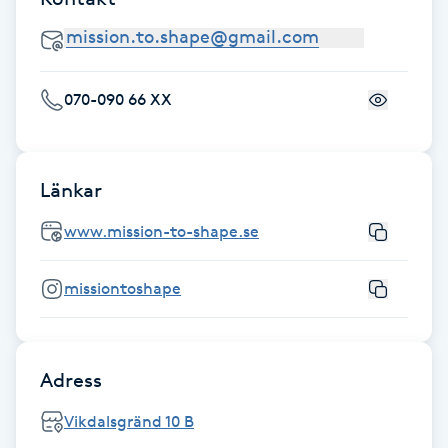
Gua Sha-massage
H
070-090 66 XX
Hatha Yoga
Headspa
Länkar
www.mission-to-shape.se
Healing
missiontoshape
Herrklippning
HIFU
Adress
Hollywood Peel
Vikdalsgränd 10 B