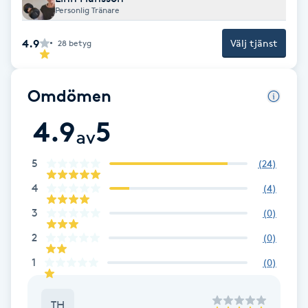
Personlig Tränare
Fotsvamp
4.9
Välj tjänst
28
betyg
Fotvård
Fransar
Omdömen
4.9
5
Fransborttagning
av
5
(
24
)
Fransfärgning
4
(
4
)
Fransförlängning
3
(
0
)
2
(
0
)
Fransförlängning Megavolym
1
(
0
)
Fransförlängning Volym
TH