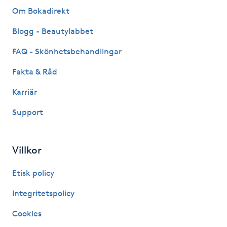
Om Bokadirekt
Kosmetisk tatuering
Blogg - Beautylabbet
Kostrådgivning
FAQ - Skönhetsbehandlingar
Kroppsinpackning
Fakta & Råd
Karriär
Kroppspeeling
Support
Käkledsbehandling
Villkor
Kärlbehandling
L
Etisk policy
Integritetspolicy
Laserbehandling
Cookies
Lashlift Keratin