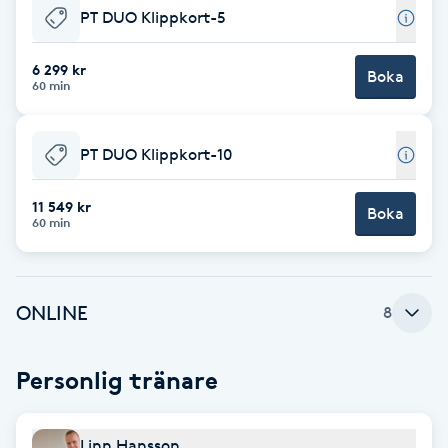
PT DUO Klippkort-5
F
6 299 kr
Face framing
Boka
60 min
Faceliftmassage
PT DUO Klippkort-10
Fet hårbotten
11 549 kr
Boka
60 min
Fettreducering
Fibromassage
ONLINE
8
Fillers
Personlig tränare
Fotmassage
Linn Hansson