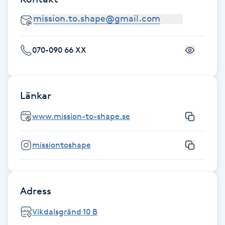
Gua Sha-massage
H
070-090 66 XX
Hatha Yoga
Headspa
Länkar
www.mission-to-shape.se
Healing
missiontoshape
Herrklippning
HIFU
Adress
Hollywood Peel
Vikdalsgränd 10 B