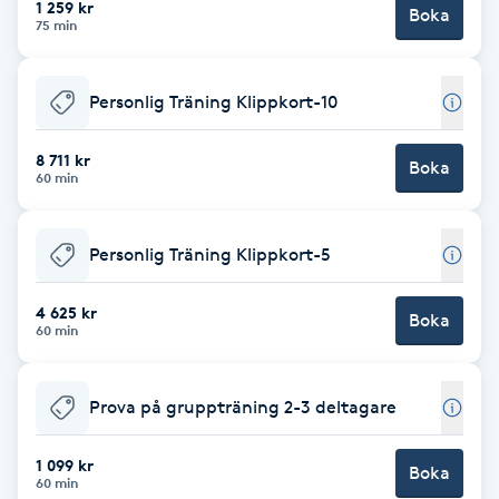
1 259 kr
Boka
75 min
Brynformning
Personlig Träning Klippkort-10
Brynfärgning
8 711 kr
Brynplockning
Boka
60 min
Bröllopsuppsättning
Personlig Träning Klippkort-5
C
4 625 kr
Celluliter
Boka
60 min
Coachning
Prova på gruppträning 2-3 deltagare
Color correction
1 099 kr
Boka
60 min