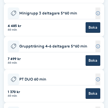
Cryoterapi
D
Minigrupp 3 deltagare 5*60 min
Damklippning
4 485 kr
Boka
60 min
Dermapen
Gruppträning 4-6 deltagare 5*60 min
Diamantslipning
E
7 499 kr
Boka
60 min
Enzympeeling
PT DUO 60 min
Extensions
1 370 kr
Boka
Extensions borttagning
60 min
Eyeliner-tatuering