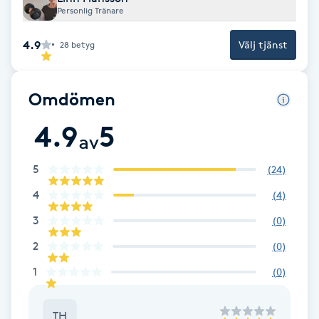
Personlig Tränare
Fotsvamp
4.9
Välj tjänst
28
betyg
Fotvård
Fransar
Omdömen
4.9
5
Fransborttagning
av
5
(
24
)
Fransfärgning
4
(
4
)
Fransförlängning
3
(
0
)
2
(
0
)
Fransförlängning Megavolym
1
(
0
)
Fransförlängning Volym
TH