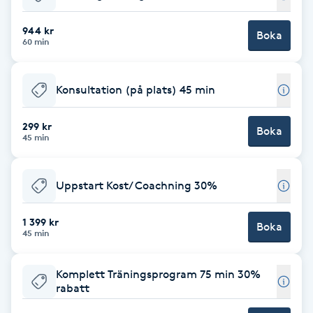
Babylights
944 kr
Boka
60 min
Balayage
Konsultation (på plats) 45 min
Bambumassage
299 kr
Boka
45 min
Barber
Barnklippning
Uppstart Kost/ Coachning 30%
BIAB
1 399 kr
Boka
45 min
Blowout
Komplett Träningsprogram 75 min 30%
rabatt
Bottenfärg