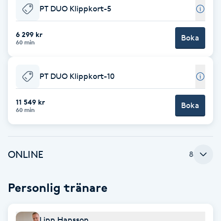
PT DUO Klippkort-5
F
6 299 kr
Face framing
Boka
60 min
Faceliftmassage
PT DUO Klippkort-10
Fet hårbotten
11 549 kr
Boka
60 min
Fettreducering
Fibromassage
ONLINE
8
Fillers
Personlig tränare
Fotmassage
Linn Hansson