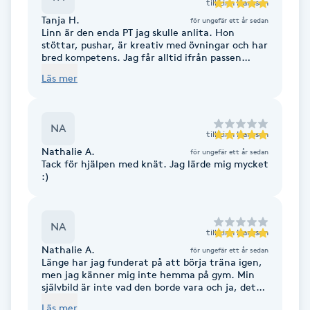
till
Linn Hansson
Fransk manikyr
Tanja H.
för ungefär ett år sedan
Linn är den enda PT jag skulle anlita. Hon
stöttar, pushar, är kreativ med övningar och har
Fransrengöring
bred kompetens. Jag får alltid ifrån passen
gladare med mer energi än innan. Kan verkligen
Läs mer
rekommendera Linn oavsett kön, ålder etc
Frekvensterapi
NA
Friskvård
till
Linn Hansson
Nathalie A.
för ungefär ett år sedan
Tack för hjälpen med knät. Jag lärde mig mycket
Friskvårdsmassage
:)
Frisör
NA
till
Linn Hansson
Funktionsanalys
Nathalie A.
för ungefär ett år sedan
Länge har jag funderat på att börja träna igen,
men jag känner mig inte hemma på gym. Min
Färgning
självbild är inte vad den borde vara och ja, det
tar emot. Jag hittade Linn och såg att hon hade
Läs mer