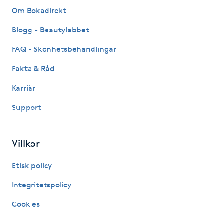
Om Bokadirekt
Kosmetisk tatuering
Blogg - Beautylabbet
Kostrådgivning
FAQ - Skönhetsbehandlingar
Kroppsinpackning
Fakta & Råd
Karriär
Kroppspeeling
Support
Käkledsbehandling
Villkor
Kärlbehandling
L
Etisk policy
Integritetspolicy
Laserbehandling
Cookies
Lashlift Keratin