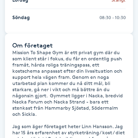
Hårborttagning
Söndag
08:30 - 10:30
Hårbottenbehandling
Hårförlängning
Om företaget
Mission To Shape Gym är ett privat gym där du 
Hårvård
som klient står i fokus, du får en ordentlig push 
framåt, hårda roliga träningspass, ett 
kostschema anpassat efter din livssituation och 
Hälsa
support hela vägen fram. Genom en noga 
utarbetad plan kommer du nå ditt mål, bli 
starkare, gå ner i vikt och må bättre än du 
Hälsprickor
någonsin gjort.  Gymmet ligger i Nacka, bredvid 
I
Nacka Forum och Nacka Strand - bara ett 
stenkast från Hammarby Sjöstad, Södermalm 
och Sickla.

Idrottsmassage
Jag som äger företaget heter Linn Hansson. Jag 
IPL
har 15 års erfarenhet av styrketräning/ kost / diet 