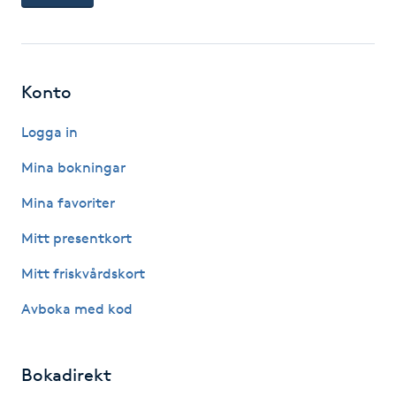
Kinesiologi
Kinesisk medicin
Konto
Kiropraktik
Logga in
Mina bokningar
Klangmassage
Mina favoriter
Klippning
Mitt presentkort
Klippning & Slingor
Mitt friskvårdskort
Avboka med kod
Klippning ungdom
Koppningsmassage
Bokadirekt