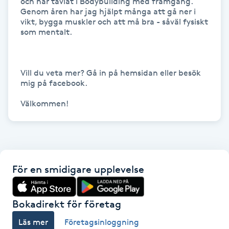
och har tävlat i Bodybuilding med framgång. 
Genom åren har jag hjälpt många att gå ner i 
IPL hårborttagning
vikt, bygga muskler och att må bra - såväl fysiskt 
som mentalt.

IR-massage
J
Vill du veta mer? Gå in på hemsidan eller besök 
mig på facebook.

Japansk massage
Välkommen!
K
K18
Katun fransar
För en smidigare upplevelse
Kemisk peeling
Bokadirekt för företag
Keratinbehandling
Läs mer
Företagsinloggning