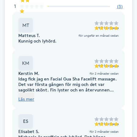
Fransk manikyr
1
(
3
)
Fransrengöring
MT
till
Michaela
Matteus T.
för ungefär en månad sedan
Frekvensterapi
Kunnig och lyhörd.
Friskvård
KM
till
Michaela
Kerstin M.
för 2 månader sedan
Friskvårdsmassage
Idag fick jag en Facial Gua Sha Facelift massage.
Det var första gången för mig och det var
sagolikt skönt. Fin lyster och en återvunnen
Frisör
spänst i hyn fick jag, utöver lättnadskänsla. Man
Läs mer
blir inte besviken hos Miwicare.
Funktionsanalys
ES
till
Michaela
Färgning
Elisabet S.
för 2 månader sedan
Michaela är proffsig och lyhörd. Det känns