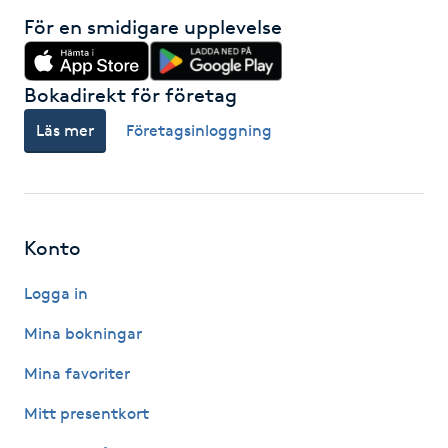
För en smidigare upplevelse
Kinesiologi
Kinesisk medicin
Bokadirekt för företag
Läs mer
Företagsinloggning
Kiropraktik
Klangmassage
Konto
Klippning
Logga in
Klippning & Slingor
Mina bokningar
Klippning ungdom
Mina favoriter
Mitt presentkort
Koppningsmassage