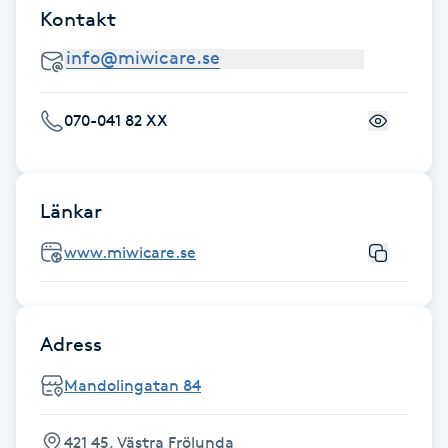
Kontakt
Gua Sha-massage
H
070-041 82 XX
Hatha Yoga
Headspa
Länkar
Healing
www.miwicare.se
Herrklippning
Adress
HIFU
Mandolingatan 84
Hollywood Peel
421 45, Västra Frölunda