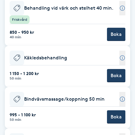
Behandling vid värk och stelhet 40 min.
Brynformning
Friskvård
Brynfärgning
850 - 950 kr
Boka
40 min
Brynplockning
Käkledsbehandling
Bröllopsuppsättning
C
1 150 - 1 200 kr
Boka
50 min
Celluliter
Bindvävsmassage/koppning 50 min
Coachning
995 - 1 100 kr
Boka
Color correction
50 min