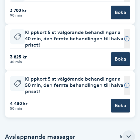
F
3 700 kr
Boka
90 min
Face framing
Klippkort 5 st välgörande behandlingar a
40 min, den femte behandlingen till halva
Faceliftmassage
priset!
3 825 kr
Fet hårbotten
Boka
40 min
Fettreducering
Klippkort 5 st välgörande behandlingar a
50 min, den femte behandlingen till halva
priset!
Fibromassage
4 480 kr
Boka
50 min
Fillers
Fotmassage
Avslappnande massager
5