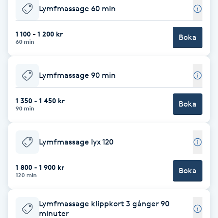
Cryoterapi
Lymfmassage 60 min
D
1 100 - 1 200 kr
Boka
Damklippning
60 min
Dermapen
Lymfmassage 90 min
Diamantslipning
1 350 - 1 450 kr
Boka
90 min
E
Enzympeeling
Lymfmassage lyx 120
Extensions
1 800 - 1 900 kr
Boka
120 min
Extensions borttagning
Lymfmassage klippkort 3 gånger 90
minuter
Eyeliner-tatuering