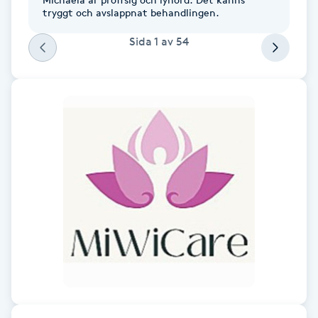
tryggt och avslappnat behandlingen.
Föning
G
Sida
1
av
54
Gel naglar
Gelenaglar
Gellack
Gellack med förstärkning
Gravidmassage
Gravidyoga
Gruppträning