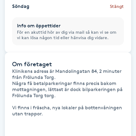
Hårborttagning
Söndag
Stängt
Hårbottenbehandling
Info om öppettider
För en akuttid hör av dig via mail så kan vi se om
Hårförlängning
vi kan lösa någon tid eller hänvisa dig vidare.
Hårvård
Om företaget
Klinikens adress är Mandolingatan 84, 2 minuter 
Hälsa
från Frölunda Torg. 

Några få betalparkeringar finns precis bakom 
Hälsprickor
mottagningen, lättast är dock bilparkeringen på 
Frölunda Torg torg.

I
Vi finns i fräscha, nya lokaler på bottenvåningen 
Idrottsmassage
utan trappor.

IPL