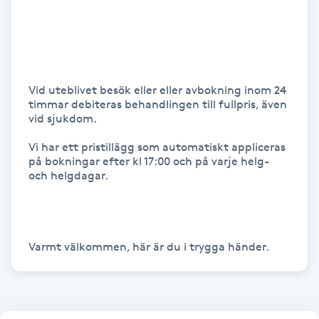
IPL hårborttagning
IR-massage
J
Vid uteblivet besök eller eller avbokning inom 24 
timmar debiteras behandlingen till fullpris, även 
vid sjukdom. 

Japansk massage
K
Vi har ett pristillägg som automatiskt appliceras 
på bokningar efter kl 17:00 och på varje helg- 
och helgdagar. 

K18
Katun fransar
Varmt välkommen, här är du i trygga händer.
Kemisk peeling
Keratinbehandling