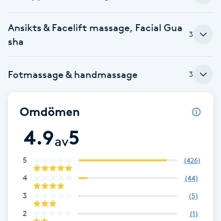
Fotsvamp
Ansikts & Facelift massage, Facial Gua
3
Fotvård
sha
Fransar
Fotmassage & handmassage
3
Fransborttagning
Omdömen
Fransfärgning
4.9
5
av
Fransförlängning
5
(
426
)
Fransförlängning Megavolym
4
(
44
)
3
(
5
)
Fransförlängning Volym
2
(
1
)