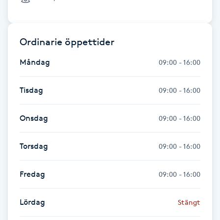
Hot Stone Massage
Hot yoga
Ordinarie öppettider
Hudföryngring
Måndag
09:00 - 16:00
Huduppstramning
Tisdag
09:00 - 16:00
Hudvård
Onsdag
09:00 - 16:00
Hyaluronsyra
Torsdag
09:00 - 16:00
Hyperhidros
Fredag
09:00 - 16:00
Hypnos
Lördag
Stängt