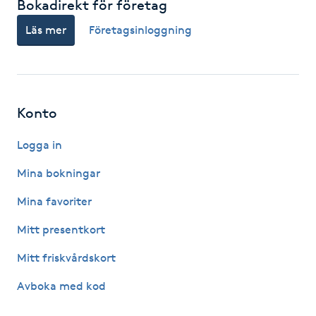
Bokadirekt för företag
IPL hårborttagning
Läs mer
Företagsinloggning
IR-massage
J
Konto
Japansk massage
K
Logga in
Mina bokningar
K18
Mina favoriter
Katun fransar
Mitt presentkort
Kemisk peeling
Mitt friskvårdskort
Avboka med kod
Keratinbehandling