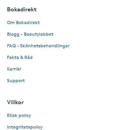
Kinesiologi
Bokadirekt
Om Bokadirekt
Kinesisk medicin
Blogg - Beautylabbet
Kiropraktik
FAQ - Skönhetsbehandlingar
Klangmassage
Fakta & Råd
Karriär
Klippning
Support
Klippning & Slingor
Villkor
Klippning ungdom
Etisk policy
Koppningsmassage
Integritetspolicy