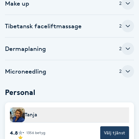
Make up
2
F
Face framing
Tibetansk faceliftmassage
2
Faceliftmassage
Dermaplaning
2
Fet hårbotten
Microneedling
2
Fettreducering
Personal
Fibromassage
Fillers
Tanja
Fotmassage
4.8
Välj tjänst
1356
betyg