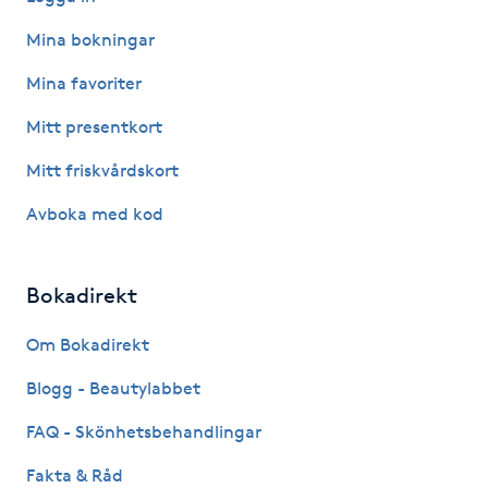
Hårborttagning
Mina bokningar
Hårbottenbehandling
Mina favoriter
Mitt presentkort
Hårförlängning
Mitt friskvårdskort
Hårvård
Avboka med kod
Hälsa
Bokadirekt
Hälsprickor
Om Bokadirekt
I
Blogg - Beautylabbet
Idrottsmassage
FAQ - Skönhetsbehandlingar
IPL
Fakta & Råd