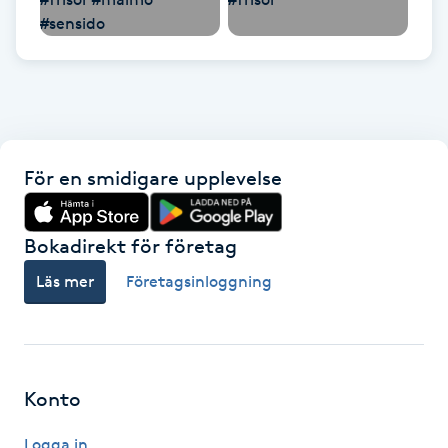
Hot Stone Massage
Hot yoga
Hudföryngring
För en smidigare upplevelse
Huduppstramning
Hudvård
Bokadirekt för företag
Läs mer
Företagsinloggning
Hyaluronsyra
Hyperhidros
Konto
Hypnos
Logga in