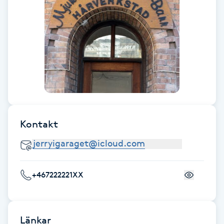
F
Face framing
Faceliftmassage
Fet hårbotten
Fettreducering
Kontakt
Fibromassage
+467222221XX
Fillers
Fotmassage
Länkar