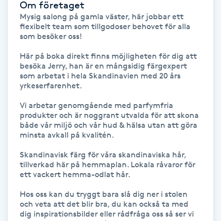
Om företaget
Föning
Mysig salong på gamla väster, här jobbar ett 
G
flexibelt team som tillgodoser behovet för alla 
som besöker oss!

Gel naglar
Här på boka direkt finns möjligheten för dig att 
besöka Jerry, han är en mångsidig färgexpert 
som arbetat i hela Skandinavien med 20 års 
Gelenaglar
yrkeserfarenhet.

Gellack
Vi arbetar genomgående med parfymfria 
produkter och är noggrant utvalda för att skona 
både vår miljö och vår hud & hälsa utan att göra 
Gellack med förstärkning
minsta avkall på kvalitén.

Skandinavisk färg för våra skandinaviska hår, 
Gravidmassage
tillverkad här på hemmaplan. Lokala råvaror för 
ett vackert hemma-odlat hår.

Gravidyoga
Hos oss kan du tryggt bara slå dig ner i stolen 
och veta att det blir bra, du kan också ta med 
dig inspirationsbilder eller rådfråga oss så ser vi 
Gruppträning