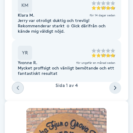
Cryoterapi
KM
till
Jerry
D
Klara M.
för 14 dagar sedan
Jerry var otroligt duktig och trevlig!
Damklippning
Rekommenderar starkt ☺️ Gick därifrån och
kände mig väldigt nöjd.
Dermapen
YR
till
Jerry
Diamantslipning
Yvonne R.
för ungefär en månad sedan
E
Mycket proffsigt och vänligt bemötande och ett
fantastiskt resultat
Enzympeeling
Sida
1
av
4
Extensions
Extensions borttagning
Eyeliner-tatuering