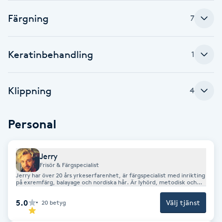
Färgning
Babylights
7
Balayage
Keratinbehandling
1
Bambumassage
Klippning
4
Barber
Personal
Barnklippning
Jerry
BIAB
Frisör & Färgspecialist
Jerry har över 20 års yrkeserfarenhet, är färgspecialist med inrikting
på exremfärg, balayage och nordiska hår. Är lyhörd, metodisk och
Blowout
har inställningen att ingenting är omöjligt!
5.0
Välj tjänst
20
betyg
Bottenfärg