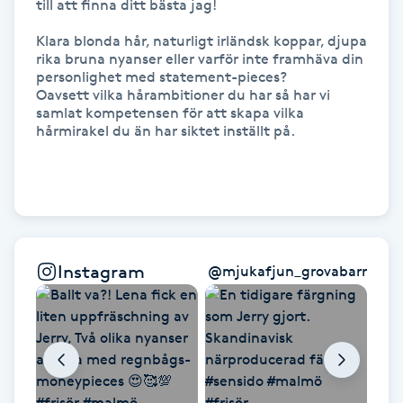
till att finna ditt bästa jag!

Gua Sha-massage
Klara blonda hår, naturligt irländsk koppar, djupa 
rika bruna nyanser eller varför inte framhäva din 
H
personlighet med statement-pieces?

Oavsett vilka hårambitioner du har så har vi 
Hatha Yoga
samlat kompetensen för att skapa vilka 
hårmirakel du än har siktet inställt på.

Headspa
Healing
Herrklippning
Instagram
@
mjukafjun_grovabarr
HIFU
Hollywood Peel