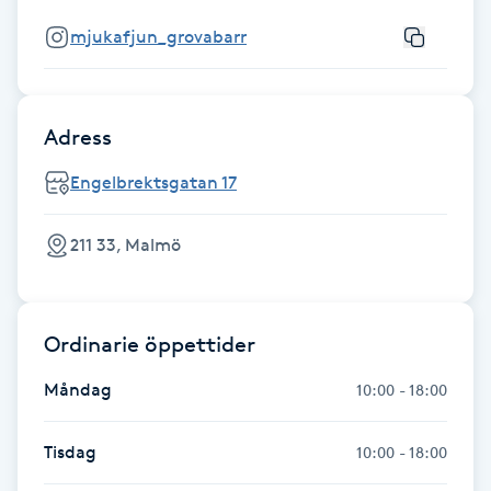
Fotsvamp
mjukafjun_grovabarr
Fotvård
Adress
Fransar
Engelbrektsgatan 17
Fransborttagning
211 33, Malmö
Fransfärgning
Fransförlängning
Ordinarie öppettider
Måndag
Fransförlängning Megavolym
10:00 - 18:00
Fransförlängning Volym
Tisdag
10:00 - 18:00