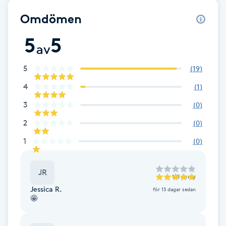
Omdömen
Brynformning
5
5
av
Brynfärgning
5
(
19
)
Brynplockning
4
(
1
)
Bröllopsuppsättning
3
(
0
)
C
2
(
0
)
1
(
0
)
Celluliter
Coachning
JR
till
Jerry
Jessica R.
för 13 dagar sedan
🤩
Color correction