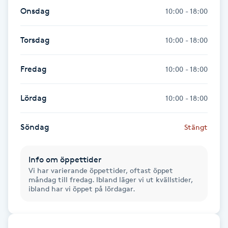
Fransk manikyr
Onsdag
10:00 - 18:00
Fransrengöring
Torsdag
10:00 - 18:00
Frekvensterapi
Fredag
10:00 - 18:00
Friskvård
Lördag
10:00 - 18:00
Friskvårdsmassage
Söndag
Stängt
Frisör
Info om öppettider
Vi har varierande öppettider, oftast öppet
måndag till fredag. Ibland läger vi ut kvällstider,
Funktionsanalys
ibland har vi öppet på lördagar.
Färgning