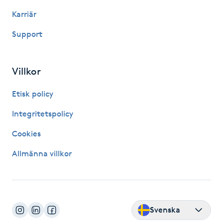
Karriär
IPL hårborttagning
Support
IR-massage
J
Villkor
Japansk massage
Etisk policy
K
Integritetspolicy
K18
Cookies
Katun fransar
Allmänna villkor
Kemisk peeling
Keratinbehandling
Svenska