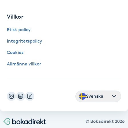
Hårborttagning
Villkor
Hårbottenbehandling
Etisk policy
Hårförlängning
Integritetspolicy
Hårvård
Cookies
Allmänna villkor
Hälsa
Hälsprickor
I
Svenska
Idrottsmassage
© Bokadirekt
2026
IPL