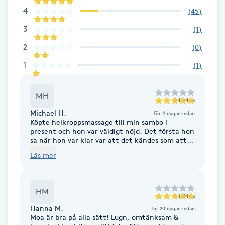
Cryoterapi
4
(
45
)
D
3
(
1
)
Damklippning
2
(
0
)
1
(
1
)
Dermapen
MH
Diamantslipning
till
Moa
Michael H.
för 4 dagar sedan
E
Köpte helkroppsmassage till min sambo i
present och hon var väldigt nöjd. Det första hon
Enzympeeling
sa när hon var klar var att det kändes som att
hon hade fått en "reset".
Läs mer
Extensions
HM
Extensions borttagning
till
Moa
Hanna M.
för 20 dagar sedan
Moa är bra på alla sätt! Lugn, omtänksam &
Eyeliner-tatuering