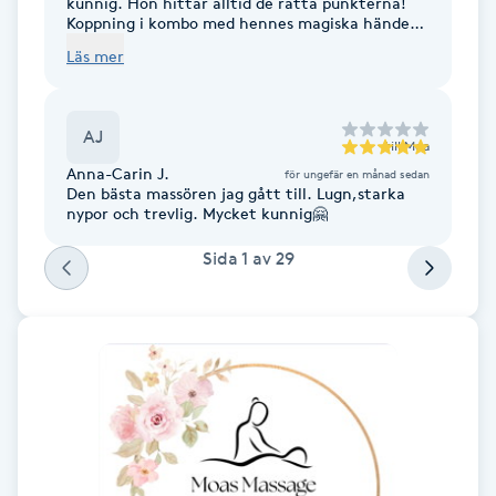
kunnig. Hon hittar alltid de rätta punkterna!
Koppning i kombo med hennes magiska händer
F
blir alltid ett superbra resultat. Och samtidigt
Läs mer
som hon kan vara varsam så kan hon också ta i -
rejält. Hon lyssnar verkligen in vad du vill och
Face framing
kan ta emot. Bäst!
AJ
Faceliftmassage
till
Moa
Anna-Carin J.
för ungefär en månad sedan
Den bästa massören jag gått till. Lugn,starka
Fet hårbotten
nypor och trevlig. Mycket kunnig🤗
Sida
1
av
29
Fettreducering
Fibromassage
Fillers
Fotmassage