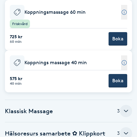
Babylights
Koppningsmassage 60 min
Friskvård
Balayage
725 kr
Boka
60 min
Bambumassage
Barber
Koppnings massage 40 min
575 kr
Barnklippning
Boka
40 min
BIAB
Klassisk Massage
3
Blowout
Bottenfärg
Hälsoresurs samarbete ✿ Klippkort
3