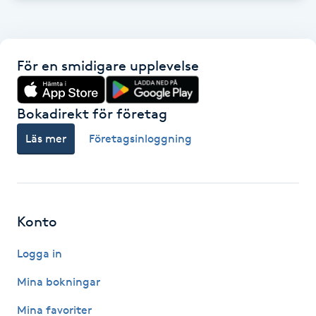
Gua Sha-massage
H
För en smidigare upplevelse
Hatha Yoga
Bokadirekt för företag
Headspa
Läs mer
Företagsinloggning
Healing
Herrklippning
Konto
HIFU
Logga in
Mina bokningar
Hollywood Peel
Mina favoriter