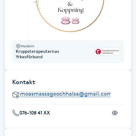
Fotsvamp
Fotvård
Fransar
Medlem
Kroppsterapeuternas
Yrkesförbund
Fransborttagning
Fransfärgning
Kontakt
Fransförlängning
Fransförlängning Megavolym
076-108 41 XX
Fransförlängning Volym