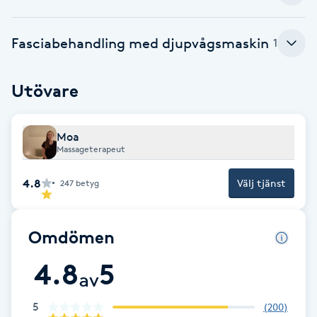
Brynformning
Fasciabehandling med djupvågsmaskin
1
Brynfärgning
Utövare
Brynplockning
Moa
Bröllopsuppsättning
Massageterapeut
C
4.8
Välj tjänst
247
betyg
Celluliter
Omdömen
Coachning
4.8
5
av
Color correction
5
(
200
)