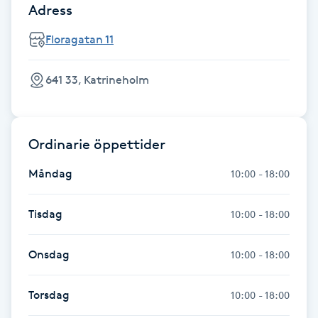
Adress
Fransk manikyr
Floragatan 11
Fransrengöring
641 33, Katrineholm
Frekvensterapi
Friskvård
Ordinarie öppettider
Friskvårdsmassage
Måndag
10:00 - 18:00
Frisör
Tisdag
10:00 - 18:00
Funktionsanalys
Onsdag
10:00 - 18:00
Färgning
Torsdag
10:00 - 18:00