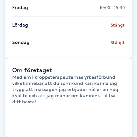
Föning
Fredag
10:00 - 15:30
G
Lördag
Stängt
Gel naglar
Söndag
Stängt
Gelenaglar
Gellack
Om företaget
Medlem i kroppsterapeuternas yrkesförbund 
Gellack med förstärkning
vilket innebär att du som kund kan känna dig 
trygg att massagen jag erbjuder håller en hög 
kvalité och att jag månar om kundens – alltså 
Gravidmassage
ditt bästa! 

Gravidyoga
Gruppträning