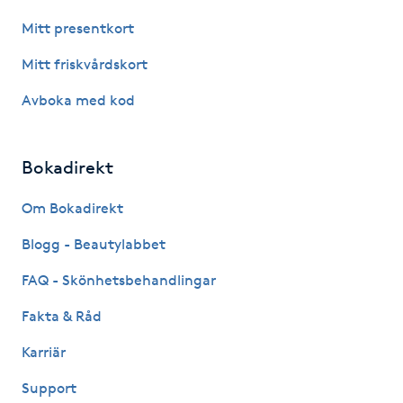
Hot Stone Massage
Mitt presentkort
Hot yoga
Mitt friskvårdskort
Avboka med kod
Hudföryngring
Huduppstramning
Bokadirekt
Om Bokadirekt
Hudvård
Blogg - Beautylabbet
Hyaluronsyra
FAQ - Skönhetsbehandlingar
Hyperhidros
Fakta & Råd
Karriär
Hypnos
Support