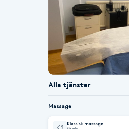
Alternativmedicin
Andningsmassage
Ansiktslyft utan kirurgi
Aromamassage
Ashtanga Yoga
Alla tjänster
Ayurveda
Ayurvedisk Massage
Massage
Ansiktsbehandling djuprengörande
Klassisk massage
B
30 min