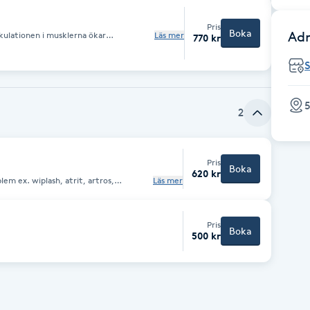
Pris
Boka
Adr
kulationen i musklerna ökar
Läs mer
770 kr
ret är avslappnande har en lugnande
 allmänna välbefinnande
5
2
Pris
Boka
620 kr
lem ex. wiplash, atrit, artros,
Läs mer
ler bra. Vid akuta skador påskyndas
ällas per telefon.
Pris
Boka
500 kr