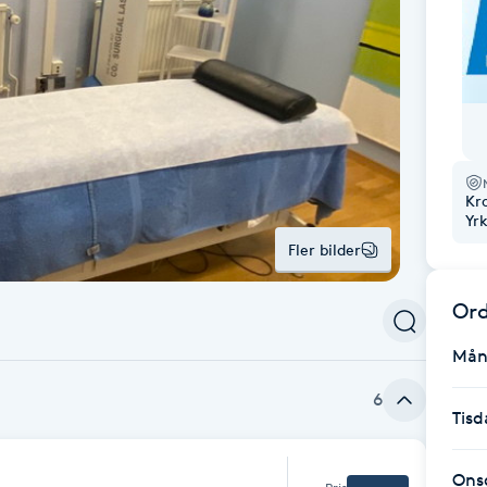
Kr
Yr
Fler bilder
Ord
Mån
6
Tisd
Ons