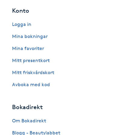
Fransk manikyr
Konto
Logga in
Fransrengöring
Mina bokningar
Frekvensterapi
Mina favoriter
Friskvård
Mitt presentkort
Mitt friskvårdskort
Friskvårdsmassage
Avboka med kod
Frisör
Bokadirekt
Funktionsanalys
Om Bokadirekt
Färgning
Blogg - Beautylabbet