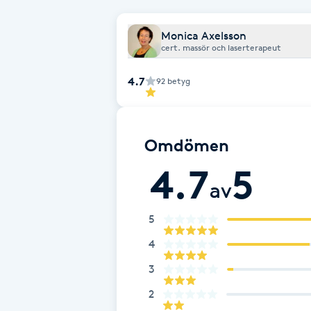
Cryoterapi
D
Monica Axelsson
cert. massör och laserterapeut
Damklippning
4.7
92
betyg
Dermapen
Diamantslipning
Omdömen
E
4.7
5
av
Enzympeeling
5
Extensions
4
3
Extensions borttagning
2