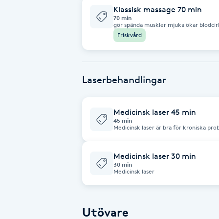
Klassisk massage 70 min
70 min
Brynformning
gör spända muskler mjuka ökar blodcir
lymfcirkulationen stärker immunförsva
Friskvård
effekt på nervsystemet ökar kroppens
Brynfärgning
Brynplockning
Laserbehandlingar
Bröllopsuppsättning
Medicinsk laser 45 min
C
45 min
Medicinsk laser är bra för kroniska prob
inflammationer mm. 90% blir bättre el
läkningen. Även kortare tider kan best
Celluliter
Medicinsk laser 30 min
30 min
Coachning
Medicinsk laser
Color correction
Utövare