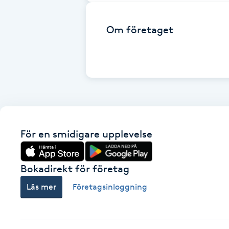
Fotsvamp
Om företaget
Fotvård
Fransar
Fransborttagning
Fransfärgning
För en smidigare upplevelse
Fransförlängning
Bokadirekt för företag
Fransförlängning Megavolym
Läs mer
Företagsinloggning
Fransförlängning Volym