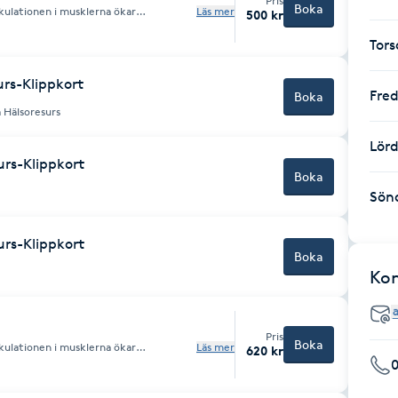
Pris
Boka
kulationen i musklerna ökar
Läs mer
500 kr
ret är avslappnande har en lugnande
 allmänna välbefinnande
Tor
urs-Klippkort
Fre
Boka
 Hälsoresurs
Lör
urs-Klippkort
Boka
Sön
urs-Klippkort
Boka
Ko
Pris
Boka
kulationen i musklerna ökar
Läs mer
620 kr
ret är avslappnande har en lugnande
 allmänna välbefinnande