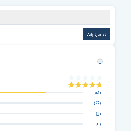
Välj tjänst
(
63
)
(
27
)
(
2
)
(
0
)