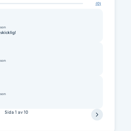
(
0
)
sson
kicklig!
sson
sson
Sida
1
av
10