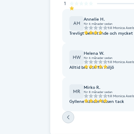
Eyeliner-tatuering
1
F
Annelie H.
AH
för 6 månader sedan
Face framing
till
Monica Axel
Trevligt bemötande och mycket s
Faceliftmassage
Helena W.
HW
för 6 månader sedan
Fet hårbotten
till
Monica Axel
Alltid bra och fin miljö
Fettreducering
Mirko R.
MR
Fibromassage
för 8 månader sedan
till
Monica Axel
Gyllene händer Tussen tack
Fillers
Fotmassage