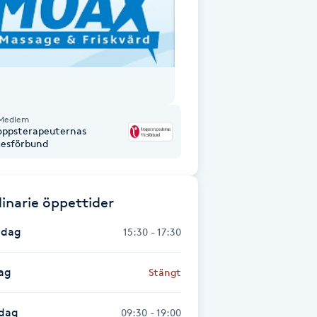
Medlem
oppsterapeuternas
kesförbund
inarie öppettider
dag
15:30 - 17:30
ag
Stängt
dag
09:30 - 19:00