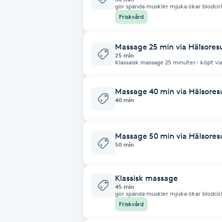
gör spända muskler mjuka ökar blodcir
lymfcirkulationen stärker immunförsva
Friskvård
effekt på nervsystemet ökar kroppens
Babylights
Massage 25 min via Hälsores
Balayage
25 min
Klassaisk massage 25 minuter- köpt via
Bambumassage
Massage 40 min via Hälsores
40 min
Barber
Barnklippning
Massage 50 min via Hälsores
50 min
BIAB
Klassisk massage
45 min
Blowout
gör spända muskler mjuka ökar blodcir
lymfcirkulationen stärker immunförsva
Friskvård
effekt på nervsystemet ökar kroppens
Bottenfärg