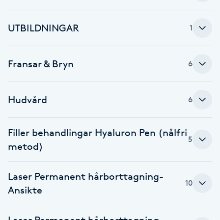
Brynformning
UTBILDNINGAR
1
Brynfärgning
Fransar & Bryn
6
Brynplockning
Hudvård
6
Bröllopsuppsättning
C
Filler behandlingar Hyaluron Pen (nålfri
5
Celluliter
metod)
Coachning
Laser Permanent hårborttagning-
10
Ansikte
Color correction
Laser Permanent hårborttagning-