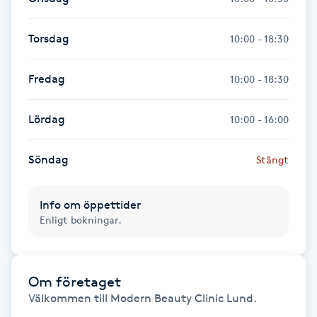
IPL hårborttagning
Torsdag
10:00 - 18:30
IR-massage
Fredag
10:00 - 18:30
J
Lördag
10:00 - 16:00
Japansk massage
K
Söndag
Stängt
K18
Info om öppettider
Katun fransar
Enligt bokningar.
Kemisk peeling
Om företaget
Keratinbehandling
Välkommen till Modern Beauty Clinic Lund.
