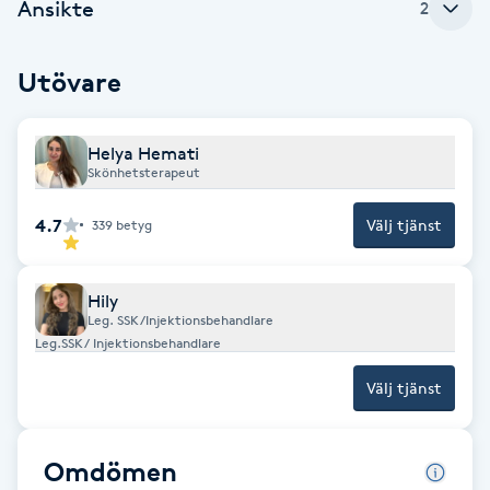
Ansikte
2
Fransk manikyr
Utövare
Fransrengöring
Frekvensterapi
Helya Hemati
Skönhetsterapeut
Friskvård
4.7
Välj tjänst
339
betyg
Friskvårdsmassage
Hily
Leg. SSK/Injektionsbehandlare
Frisör
Leg.SSK/ Injektionsbehandlare
Välj tjänst
Funktionsanalys
Färgning
Omdömen