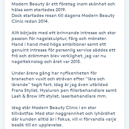
Modern Beauty är ett företag inom skönhet och 
Kinesiologi
hälsa som startades 2019. 

Dock startades resan till dagens Modern Beauty 
Clinic redan 2014.

Kinesisk medicin
Allt började med ett brinnande intresse och stor 
passion för nagelskulptur, färg och mönster. 
Kiropraktik
Hand i hand med höga ambitioner samt ett 
genuint intresse för personlig service såddes ett 
frö och drömmen blev verklighet, jag var nu 
Klangmassage
nagelteknolog och året var 2015.

Klippning
Under årens gång har nyfikenheten för 
branschen vuxit och strävan efter ”lära och 
lärande” tagit fart. Idag är jag även utbildad 
Klippning & Slingor
Frans Stylist, Hyaluron pen fillerbehandlare samt 
Lash & Brow lift stylist, laserbehandlare mm.

Klippning ungdom
Idag står Modern Beauty Clinic i en stor 
tillväxtfas. Med stor noggrannhet och lyhördhet 
där kunden alltid är i fokus, vill vi förvandla varje 
Koppningsmassage
besök till en upplevelse.
