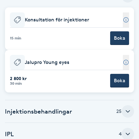
Babylights
Konsultation för injektioner
Balayage
Boka
15 min
Bambumassage
Jalupro Young eyes
Barber
2 800 kr
Boka
Barnklippning
30 min
BIAB
Injektionsbehandlingar
25
Blowout
Bottenfärg
IPL
4