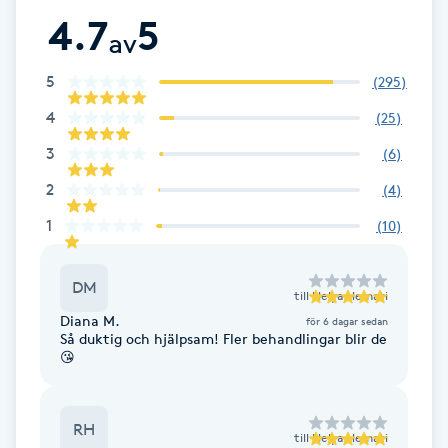
Föning
4.7
5
av
G
5
(
295
)
Gel naglar
4
(
25
)
3
(
6
)
Gelenaglar
2
(
4
)
Gellack
1
(
10
)
Gellack med förstärkning
DM
till
Helya Hemati
Diana M.
för 6 dagar sedan
Gravidmassage
Så duktig och hjälpsam! Fler behandlingar blir de
😘
Gravidyoga
RH
Gruppträning
till
Helya Hemati