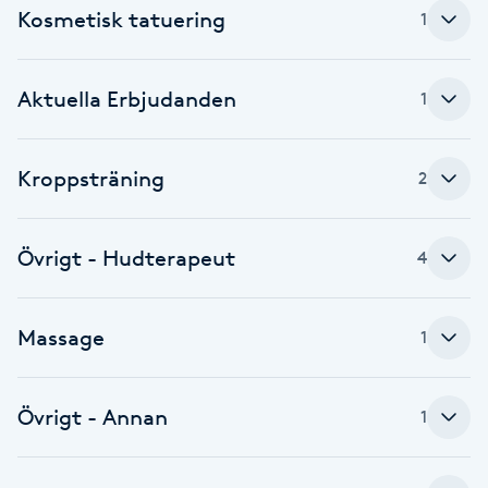
Kosmetisk tatuering
1
Fotsvamp
Fotvård
Aktuella Erbjudanden
1
Fransar
Kroppsträning
2
Fransborttagning
Övrigt - Hudterapeut
4
Fransfärgning
Fransförlängning
Massage
1
Fransförlängning Megavolym
Övrigt - Annan
1
Fransförlängning Volym