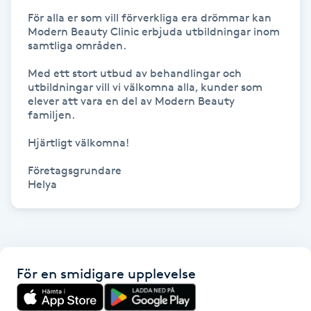
För alla er som vill förverkliga era drömmar kan 
Kosmetisk tatuering
Modern Beauty Clinic erbjuda utbildningar inom 
samtliga områden.

Kostrådgivning
Med ett stort utbud av behandlingar och 
utbildningar vill vi välkomna alla, kunder som 
Kroppsinpackning
elever att vara en del av Modern Beauty 
familjen.

Kroppspeeling
Hjärtligt välkomna!

Företagsgrundare

Käkledsbehandling
Helya
Kärlbehandling
L
Laserbehandling
För en smidigare upplevelse
Lashlift Keratin