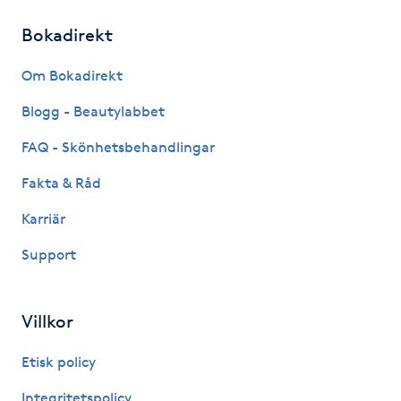
M
Bokadirekt
Makeup
Om Bokadirekt
Blogg - Beautylabbet
Manikyr & Pedikyr
FAQ - Skönhetsbehandlingar
Massage
Fakta & Råd
Medial vägledning
Karriär
Support
Medicinsk massage
Meditation
Villkor
Etisk policy
Medium
Integritetspolicy