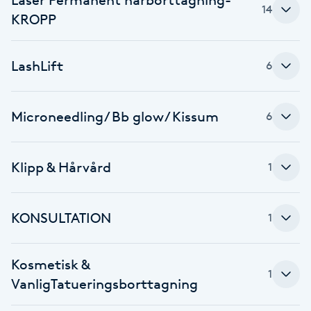
Cryoterapi
14
KROPP
D
Damklippning
LashLift
6
Dermapen
Microneedling/ Bb glow/ Kissum
6
Diamantslipning
E
Klipp & Hårvård
1
Enzympeeling
KONSULTATION
1
Extensions
Kosmetisk &
Extensions borttagning
1
VanligTatueringsborttagning
Eyeliner-tatuering