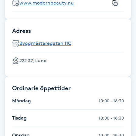
www.modernbeauty.nu
Hårborttagning
Hårbottenbehandling
Adress
Hårförlängning
Byggmästaregatan 11C
Hårvård
222 37, Lund
Hälsa
Ordinarie öppettider
Hälsprickor
I
Måndag
10:00 - 18:30
Idrottsmassage
Tisdag
10:00 - 18:30
IPL
Onsdag
10:00 - 18:30