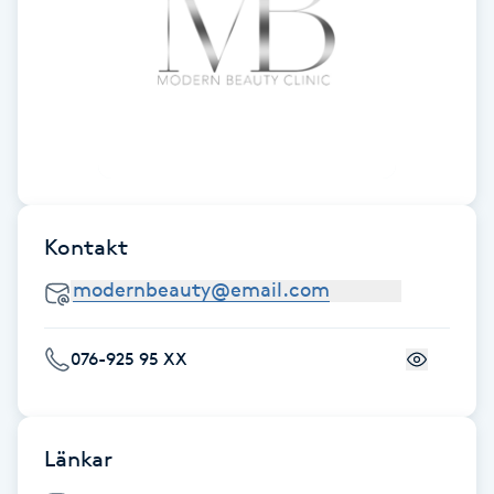
Hot Stone Massage
Hot yoga
Hudföryngring
Huduppstramning
Kontakt
Hudvård
Hyaluronsyra
076-925 95 XX
Hyperhidros
Hypnos
Länkar