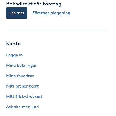
Bokadirekt för företag
Läs mer
Företagsinloggning
LED-ljusterapi
Liktornar
LPG
Konto
Logga in
LPG-behandling
Mina bokningar
LPG-massage
Mina favoriter
Luggklippning
Mitt presentkort
Mitt friskvårdskort
Lymfmassage
Avboka med kod
Läpptatuering