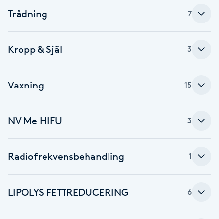
Trådning
7
F
Face framing
Kropp & Själ
3
Faceliftmassage
Vaxning
15
Fet hårbotten
Fettreducering
NV Me HIFU
3
Fibromassage
Radiofrekvensbehandling
1
Fillers
LIPOLYS FETTREDUCERING
6
Fotmassage