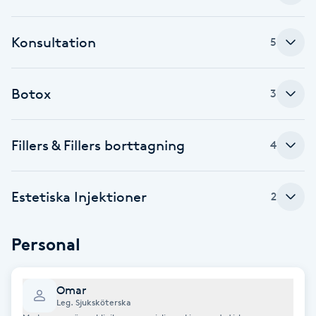
Cryoterapi
D
Konsultation
5
Damklippning
Botox
3
Dermapen
Diamantslipning
Fillers & Fillers borttagning
4
E
Enzympeeling
Estetiska Injektioner
2
Extensions
Personal
Extensions borttagning
Omar
Leg. Sjuksköterska
Eyeliner-tatuering