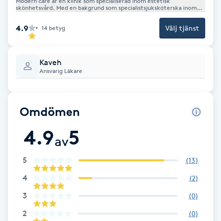
Modern care är en klinik som specialiserad inom estetisk
skönhetsvård. Med en bakgrund som specialistsjuksköterska inom
F
akut kirurgi och mer än 18 års erfarenhet inom medicinsk vård är vi
en föregångare inom vårt område. Vi har erfarenhet inomEstetiska
4.9
Välj tjänst
14
betyg
injektionsbehandlingar. Vårt team är fullständigt certifierat inom
fillers, botox, Skinbooster, Microneedling PRP/PRF och andra
Face framing
avancerade estetiska behandlingsmetoder. Vi är anslutna till en
ansvarig klinikläkare, har försäkring genom Säkert klinik som ger oss
och våra kunder trygghet före och efter behandlingar och är
Kaveh
registrerade hos IVO som certifierad estetisk klinik. Vi är
Faceliftmassage
engagerade i att leverera naturliga och enastående resultat som
Ansvarig Läkare
förhöjer och bevarar din naturliga skönhet.
Fet hårbotten
Omdömen
Fettreducering
4.9
5
av
Fibromassage
5
(
13
)
Fillers
4
(
2
)
3
(
0
)
Fotmassage
2
(
0
)