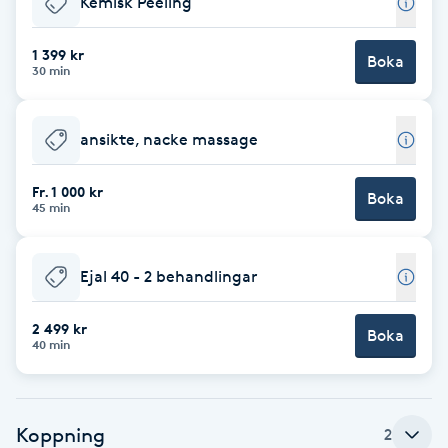
Kemisk Peeling
Brynformning
1 399 kr
Boka
30 min
Brynfärgning
ansikte, nacke massage
Brynplockning
Fr. 1 000 kr
Boka
Bröllopsuppsättning
45 min
C
Ejal 40 - 2 behandlingar
Celluliter
2 499 kr
Boka
Coachning
40 min
Color correction
Koppning
2