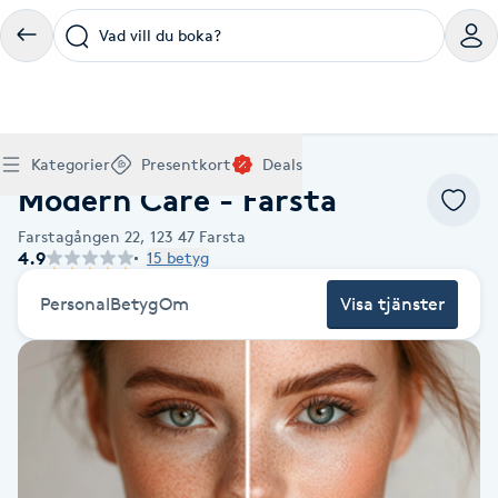
Vad vill du boka?
Boka klippning, färg, balayage eller barberare - allt
Thaimassage, gravidmassage, koppning eller klassisk
Manikyr, nagelförlängning, akryl eller gellack - boka
Lashlift, browlift, fransförlängning och trådning - få
Ansiktsbehandling, microneedling, Dermapen eller
Spraytan, fillers, tandblekning eller makeup -
Akupunktur, kiropraktik, yoga eller samtalsterapi -
Presentkort på Bokadirekt
Deals
A
Hem
Massage hela Sverige
Köp Friskvårdskort
Kategorier
Presentkort
Deals
för ditt hår på ett ställe.
- hitta rätt behandling här.
dina naglar hos proffs.
form och färg med stil.
LPG - boka din hudvård nu.
upptäck skönhetsbehandlingar här.
boka din väg till välmående.
Modern Care - Farsta
Gäller för friskvårdstjänster hos 4 500+ utövare
Köp Presentkort
Hitta en deal
Akne
Frisör nära mig
Massage nära mig
Naglar nära mig
Fransar & Bryn nära mig
Hudvård nära mig
Skönhet nära mig
Hälsa nära mig
Gäller hos 10 000+ specialister - digital eller fysisk
Alltid med rabatt
Farstagången 22,
123 47
Farsta
Mitt friskvårdskort
leverans
4.9
15 betyg
POPULÄRA DEALSKATEGORIER
Aknebehandling
POPULÄRA FRISKVÅRDSTJÄNSTER
POPULÄRA TJÄNSTER
POPULÄRA TJÄNSTER
POPULÄRA TJÄNSTER
POPULÄRA TJÄNSTER
POPULÄRA TJÄNSTER
POPULÄRA TJÄNSTER
POPULÄRA TJÄNSTER
Mitt presentkort
Frisör
Lashlift
Personal
Betyg
Om
Visa tjänster
Massage
Koppningsmassage
Klippning
Thaimassage
Pedikyr
Fransar
Ansiktsbehandling
Fillers
Kiropraktik
Barnklippning
Fotmassage
Gele naglar
Microblading
Dermapen
Kosmetisk tatuering
Yoga
POPULÄRT ATT BOKA
Akrylnaglar
Barberare
Browlift
Thaimassage
Taktil massage
Frisör
Manikyr
Herrklippning
Svensk massage
Nagelförlängning
Fransförlängning
Microneedling
Piercing
Naprapati
Balayage
Ansiktsmassage
Akrylnaglar
Trådning
Pigmentfläckar
Makeup
Träning
Massage
Naglar
Akupressur
Ansiktsmassage
Naprapati
Massage
Hudvård
Slingor
Klassisk massage
Manikyr
Lashlift
Headspa
Spraytan
Medicinsk fotvård
Keratin
Taktil massage
Fransk manikyr
Singel fransar
Rosaceabehandling
Skinbooster
Sjukgymnastik
Hudvård
Manikyr
Fotmassage
Kiropraktik
Thaimassage
Ansiktsbehandling
Hårförlängning
Lymfmassage
Nagelvård
Ögonbryn
LPG
Tandblekning
Estetisk fotvård
Olaplex
Koppningsmassage
Borttagning
Fransfärgning
Kärlbehandling
PRP
Samtalsterapi
Akupunktur
Ansiktsbehandling
Pedikyr
Lymfmassage
Träning
Ansiktsmassage
Microneedling
Barberare
Gravidmassage
Gellack
Browlift
HIFU
Tatuering
Akupunktur
Reparation
Volymfransar
Aknebehandling
Hyperhidros
Healing