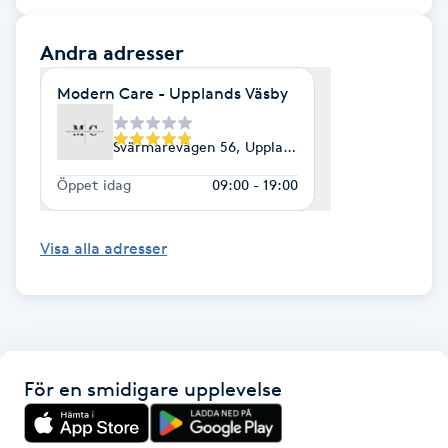
Hot Stone Massage
Andra adresser
Hot yoga
Modern Care - Upplands Väsby
Hudföryngring
Svärmarevägen 56, Upplands Väsby
Huduppstramning
Öppet idag
09:00 - 19:00
Hudvård
Visa alla adresser
Hyaluronsyra
Hyperhidros
För en smidigare upplevelse
Hypnos