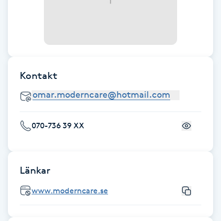
Fransk manikyr
Fransrengöring
Frekvensterapi
Kontakt
Friskvård
Friskvårdsmassage
070-736 39 XX
Frisör
Länkar
Funktionsanalys
www.moderncare.se
Färgning