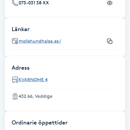
073-031 38 XX
Fransk manikyr
Fransrengöring
Länkar
Frekvensterapi
mollshundhalsa.se/
Friskvård
Adress
Friskvårdsmassage
KVARNOME 4
Frisör
432 66, Veddige
Funktionsanalys
Färgning
Ordinarie öppettider