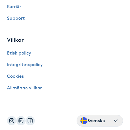
Hårborttagning
Karriär
Support
Hårbottenbehandling
Hårförlängning
Villkor
Hårvård
Etisk policy
Integritetspolicy
Hälsa
Cookies
Hälsprickor
Allmänna villkor
I
Idrottsmassage
Svenska
IPL