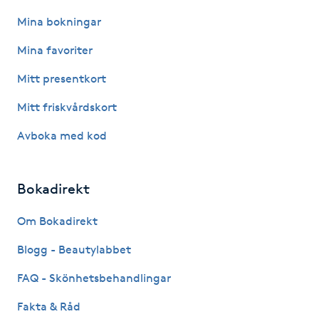
Hot Stone Massage
Mina bokningar
Hot yoga
Mina favoriter
Mitt presentkort
Hudföryngring
Mitt friskvårdskort
Huduppstramning
Avboka med kod
Hudvård
Bokadirekt
Hyaluronsyra
Om Bokadirekt
Hyperhidros
Blogg - Beautylabbet
FAQ - Skönhetsbehandlingar
Hypnos
Fakta & Råd