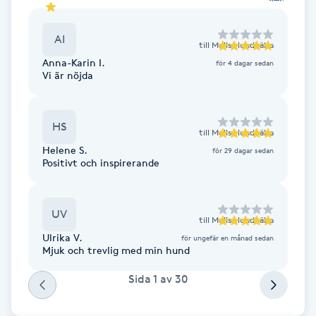
F
AI
till
Molls Hundhälsa
Face framing
Anna-Karin I.
för 4 dagar sedan
Vi är nöjda
Faceliftmassage
HS
Fet hårbotten
till
Molls Hundhälsa
Helene S.
för 29 dagar sedan
Positivt och inspirerande
Fettreducering
Fibromassage
UV
till
Molls Hundhälsa
Ulrika V.
för ungefär en månad sedan
Mjuk och trevlig med min hund
Fillers
Sida
1
av
30
Fotmassage