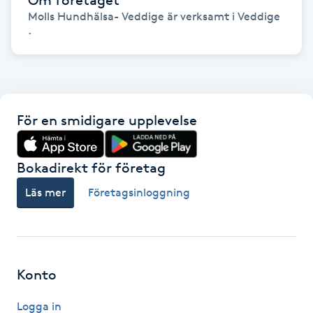
Molls Hundhälsa- Veddige är verksamt i Veddige
.
Gua Sha-massage
H
Hatha Yoga
För en smidigare upplevelse
Headspa
Healing
Bokadirekt för företag
Läs mer
Företagsinloggning
Herrklippning
HIFU
Konto
Hollywood Peel
Logga in