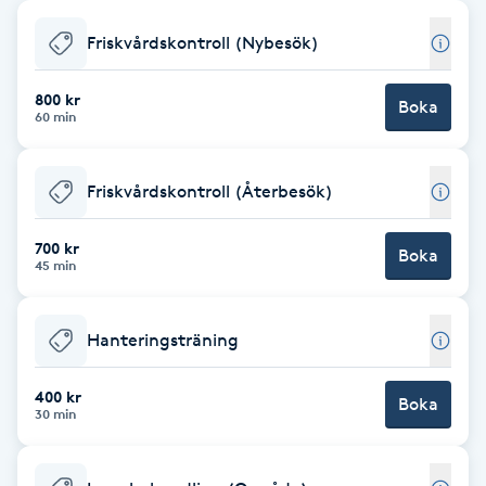
Babylights
Friskvårdskontroll (Nybesök)
Balayage
800 kr
Boka
60 min
Bambumassage
Friskvårdskontroll (Återbesök)
Barber
700 kr
Boka
45 min
Barnklippning
Hanteringsträning
BIAB
400 kr
Blowout
Boka
30 min
Bottenfärg