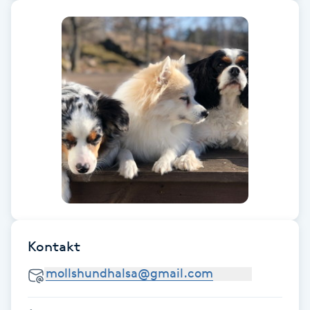
Fotsvamp
Fotvård
Fransar
Fransborttagning
Fransfärgning
Fransförlängning
Kontakt
Fransförlängning Megavolym
Fransförlängning Volym