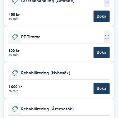
Laserbehandling (Område)
Brynformning
400 kr
Boka
30 min
Brynfärgning
PT-Timme
Brynplockning
800 kr
Boka
Bröllopsuppsättning
60 min
C
Rehabilitering (Nybesök)
Celluliter
1 000 kr
Boka
Coachning
75 min
Color correction
Rehabilitering (Återbesök)