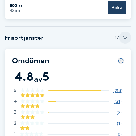
Cryoterapi
800 kr
Boka
45 min
D
Damklippning
Frisörtjänster
17
Dermapen
Omdömen
Diamantslipning
E
4.8
5
av
Enzympeeling
5
(
213
)
Extensions
4
(
31
)
3
(
2
)
Extensions borttagning
2
(
1
)
1
(
0
)
Eyeliner-tatuering