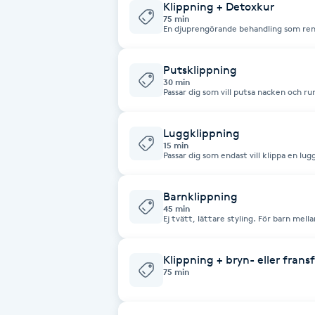
Klippning + Detoxkur
75 min
En djuprengörande behandling som rens
Babylights
Balayage
Putsklippning
30 min
Passar dig som vill putsa nacken och ru
Kom gärna med rent hår.
Bambumassage
Luggklippning
15 min
Barber
Passar dig som endast vill klippa en lug
gärna med rent hår.
Barnklippning
Barnklippning
45 min
Ej tvätt, lättare styling. För barn mella
BIAB
Klippning + bryn- eller frans
Blowout
75 min
Bottenfärg