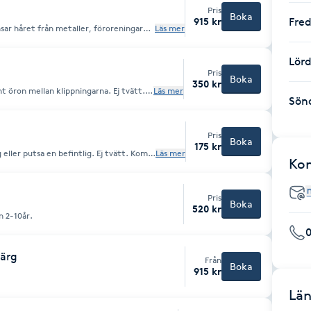
Pris
Boka
915 kr
Fre
ar håret från metaller, föroreningar
Läs mer
och orenheter. Stärker håret och ger glans & volym! Passar alla hårtyper.
Lör
Pris
Boka
350 kr
nt öron mellan klippningarna. Ej tvätt.
Läs mer
Sön
Pris
Boka
175 kr
g eller putsa en befintlig. Ej tvätt. Kom
Läs mer
Ko
Pris
Boka
520 kr
n 2-10år.
färg
Från
Boka
915 kr
Län