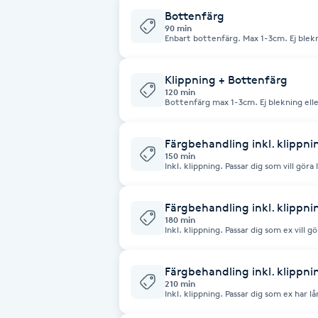
Eyeliner-tatuering
Bottenfärg
F
90 min
Enbart bottenfärg. Max 1-3cm. Ej blekni
Face framing
Klippning + Bottenfärg
120 min
Faceliftmassage
Bottenfärg max 1-3cm. Ej blekning eller
Fet hårbotten
Färgbehandling inkl. klippni
150 min
Inkl. klippning. Passar dig som vill gör
kanske några extra slingor, nyansering
Fettreducering
förändringar, har du väldigt tjockt el
bokar mer tid.
Färgbehandling inkl. klippni
Fibromassage
180 min
Inkl. klippning. Passar dig som ex vill g
Har du väldigt tjockt/långt hår rekomm
Fillers
Färgbehandling inkl. klippni
210 min
Inkl. klippning. Passar dig som ex har lå
Fotmassage
folieslingor/balayage.