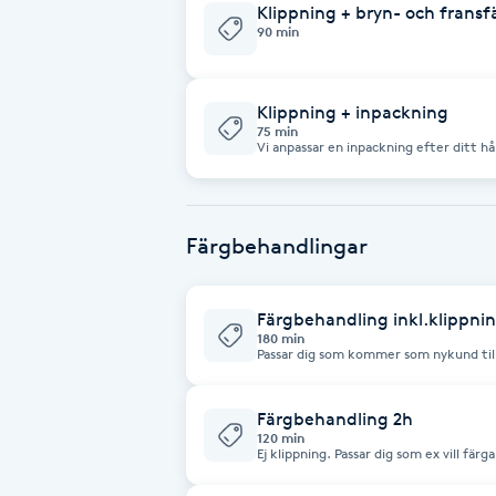
Klippning + bryn- och fransf
90 min
Brynformning
Brynfärgning
Klippning + inpackning
75 min
Vi anpassar en inpackning efter ditt hå
Brynplockning
Bröllopsuppsättning
Färgbehandlingar
C
Färgbehandling inkl.klippn
Celluliter
180 min
Passar dig som kommer som nykund till
du ska boka. Skulle behandlingen ta ex. 2,5h så kommer vi att ta betalt för
Coachning
den tiden. Har du väldigt tjockt eller
bokar 3,5h
Färgbehandling 2h
120 min
Color correction
Ej klippning. Passar dig som ex vill fär
Eller vill göra några enstaka slingor ru
färgen.