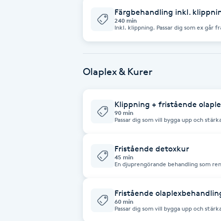
Färgbehandling inkl. klippni
Fotsvamp
240 min
Inkl. klippning. Passar dig som ex går f
avfärgning. Eller gör ett större projekt
Fotvård
mycket slingor.
Fransar
Olaplex & Kurer
Fransborttagning
Klippning + fristående olap
90 min
Passar dig som vill bygga upp och stärk
Fransfärgning
Fristående detoxkur
Fransförlängning
45 min
En djuprengörande behandling som rens
Fransförlängning Megavolym
Fristående olaplexbehandlin
60 min
Fransförlängning Volym
Passar dig som vill bygga upp och stärk