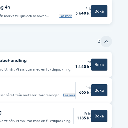
ng 4h
Pris
Boka
3 640 kr
rån mörkt till ljus och behöver
Läs mer
, har tjockt/långt hår och vill ha
3
lexbehandling
Pris
Boka
1 440 kr
a ditt hår. Vi avslutar med en fuktinpackning.
Pris
Boka
665 kr
ar håret från metaller, föroreningar
Läs mer
och orenheter. Stärker håret och ger glans & volym! Passar alla hårtyper.
g
Från
Boka
1 185 kr
a ditt hår. Vi avslutar med en fuktinpackning.