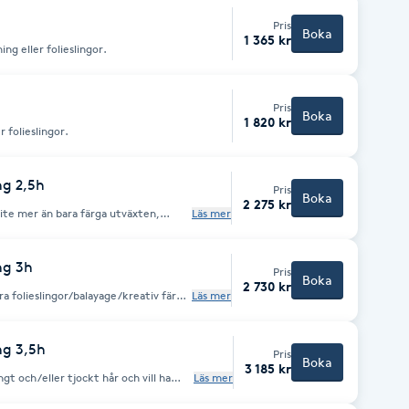
Pris
Boka
1 365 kr
ng eller folieslingor.
Pris
Boka
1 820 kr
 folieslingor.
ng 2,5h
Pris
Boka
2 275 kr
a lite mer än bara färga utväxten,
Läs mer
 m.m. Men inga drastiska
ler långt hår rekommenderar vi att du
ng 3h
Pris
Boka
2 730 kr
öra folieslingor/balayage/kreativ färg.
Läs mer
enderar vi att boka 3,5h eller 4h.
ng 3,5h
Pris
Boka
3 185 kr
ngt och/eller tjockt hår och vill ha
Läs mer