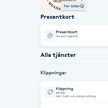
Alternativmedicin
Fler bilder
Presentkort
Andningsmassage
Ansiktslyft utan kirurgi
Presentkort
Ge bort egentid
Aromamassage
Alla tjänster
Ashtanga Yoga
Klippningar
Ayurveda
Ayurvedisk Massage
Klippning
60 min
Inkl. tvätt och enklare styling
Ansiktsbehandling djuprengörande
B