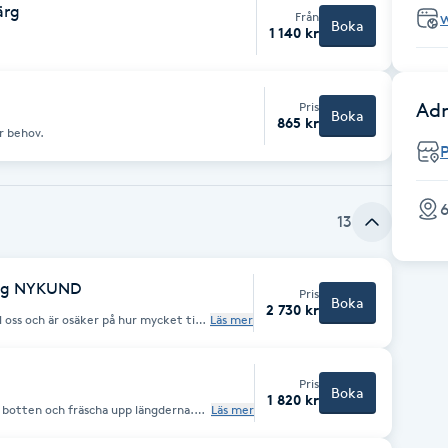
ärg
Från
Boka
1 140 kr
Adr
Pris
Boka
865 kr
r behov.
P
6
13
ing NYKUND
Pris
Boka
2 730 kr
 oss och är osäker på hur mycket tid
Läs mer
 långt hår så rekommenderar vi att du
Pris
Boka
1 820 kr
ga botten och fräscha upp längderna.
Läs mer
nt ansiktet/fräscha upp fräscha upp