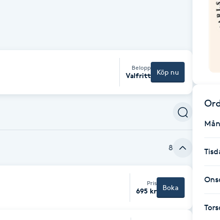
Belopp
Köp nu
Valfritt
Ord
Mån
8
Tisd
Ons
Pris
Boka
695 kr
Tor