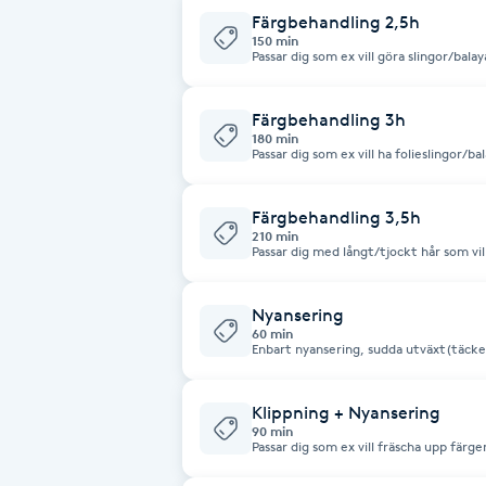
Cryoterapi
Färgbehandling 2,5h
150 min
D
Passar dig som ex vill göra slingor/bal
förändring. Har du tjock/långt hår boka
Damklippning
Färgbehandling 3h
180 min
Passar dig som ex vill ha folieslingor/b
Dermapen
Färgbehandling 3,5h
Diamantslipning
210 min
Passar dig med långt/tjockt hår som vil
E
Enzympeeling
Nyansering
60 min
Enbart nyansering, sudda utväxt(täcker 
1steg), fräscha upp färgen på längdern
Extensions
schamponeringen.
Klippning + Nyansering
Extensions borttagning
90 min
Passar dig som ex vill fräscha upp färge
utväxten. Täcker ej gråa hår, eller lju
i schamponeringen.