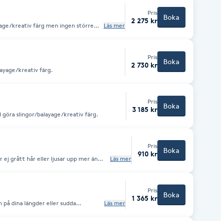
Pris
Boka
2 275 kr
ayage/kreativ färg men ingen större
Läs mer
 3h eller 3,5h.
Pris
Boka
2 730 kr
alayage/kreativ färg.
Pris
Boka
3 185 kr
l göra slingor/balayage/kreativ färg.
Pris
Boka
910 kr
ej grått hår eller ljusar upp mer än
Läs mer
a. Behandlingen utförs i
Pris
Boka
1 365 kr
n på dina längder eller sudda
Läs mer
sar upp mer 1 steg. Behandlingen utförs