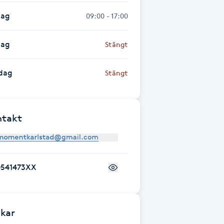
dag
09:00 - 17:00
dag
Stängt
dag
Stängt
ntakt
0541473XX
kar