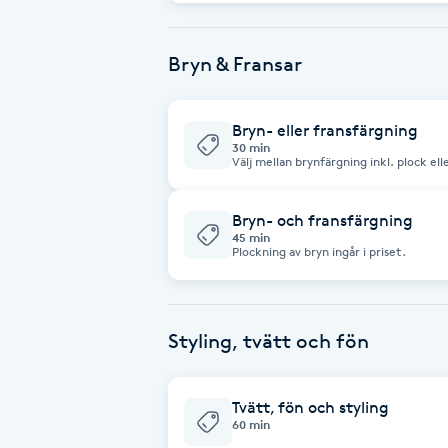
Fransk manikyr
Bryn & Fransar
Fransrengöring
Bryn- eller fransfärgning
Frekvensterapi
30 min
Välj mellan brynfärgning inkl. plock ell
Friskvård
Bryn- och fransfärgning
45 min
Friskvårdsmassage
Plockning av bryn ingår i priset.
Frisör
Styling, tvätt och fön
Funktionsanalys
Tvätt, fön och styling
Färgning
60 min