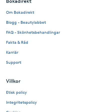
Bokadirekt
Hot Stone Massage
Om Bokadirekt
Hot yoga
Blogg - Beautylabbet
Hudföryngring
FAQ - Skönhetsbehandlingar
Fakta & Råd
Huduppstramning
Karriär
Hudvård
Support
Hyaluronsyra
Villkor
Hyperhidros
Etisk policy
Hypnos
Integritetspolicy