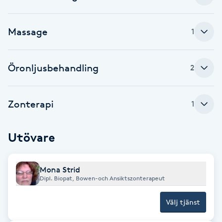
Brynformning
Massage
1
Brynfärgning
Öronljusbehandling
2
Brynplockning
Bröllopsuppsättning
Zonterapi
1
C
Utövare
Celluliter
Coachning
Mona Strid
Dipl. Biopat, Bowen-och Ansiktszonterapeut
Color correction
Välj tjänst