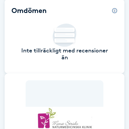
Cryoterapi
Omdömen
D
Damklippning
Dermapen
Inte tillräckligt med recensioner
Diamantslipning
än
E
Enzympeeling
Extensions
Extensions borttagning
Eyeliner-tatuering