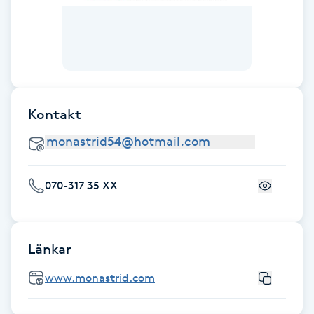
F
Face framing
Faceliftmassage
Kontakt
Fet hårbotten
Fettreducering
070-317 35 XX
Fibromassage
Länkar
Fillers
www.monastrid.com
Fotmassage