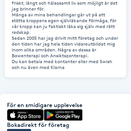
friskt, långt och hälsosamt liv som möjligt är det 
Föning
jag brinner för.

Många av mina behandlingar går ut på att 
G
stötta kroppens egen självläkande förmåga, för 
vår kropp kan ju faktiskt läka sig själv med rätt 
Gel naglar
redskap.

Sedan 2005 har jag drivit mitt företag och under 
den tiden har jag hela tiden vidareutbildat mig 
Gelenaglar
inom olika områden. Några av dessa är 
Bowenterapi och Ansiktszonterapi. 

Du kan betala med kontanter eller med Swish 
Gellack
Gellack med förstärkning
Gravidmassage
För en smidigare upplevelse
Gravidyoga
Bokadirekt för företag
Gruppträning