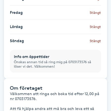
Fransk manikyr
Fredag
Stängt
Fransrengöring
Lördag
Stängt
Frekvensterapi
Söndag
Stängt
Friskvård
Info om öppettider
Friskvårdsmassage
Önskas annan tid så ring mig på 0703173576 så
löser vi det. Välkommen!
Frisör
Om företaget
Funktionsanalys
Välkommen att ringa och boka tid efter 12,00 på 
nr 0703173576. 

Färgning
Att få hjälpa andra att må bra och leva ett så 