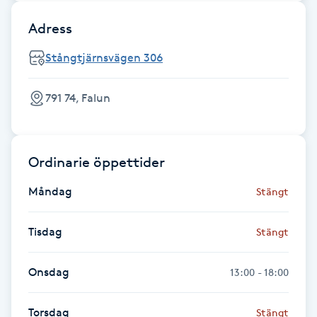
Fotsvamp
Adress
Fotvård
Stångtjärnsvägen 306
Fransar
791 74, Falun
Fransborttagning
Ordinarie öppettider
Fransfärgning
Måndag
Stängt
Fransförlängning
Tisdag
Stängt
Fransförlängning Megavolym
Onsdag
13:00 - 18:00
Fransförlängning Volym
Torsdag
Stängt