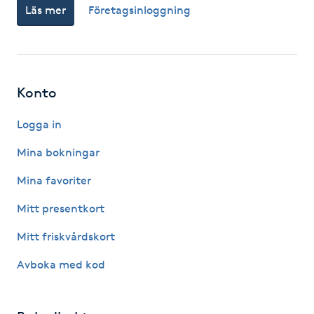
Läs mer
Företagsinloggning
Gua Sha-massage
H
Hatha Yoga
Konto
Logga in
Headspa
Mina bokningar
Healing
Mina favoriter
Herrklippning
Mitt presentkort
Mitt friskvårdskort
HIFU
Avboka med kod
Hollywood Peel