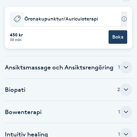
Babylights
Öronakupunktur/Auriculoterapi
Balayage
450 kr
Boka
30 min
Bambumassage
Barber
Ansiktsmassage och Ansiktsrengöring
1
Barnklippning
Biopati
2
BIAB
Bowenterapi
1
Blowout
Bottenfärg
Intuitiv healing
1