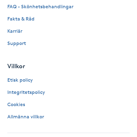
Hårborttagning
FAQ - Skönhetsbehandlingar
Fakta & Råd
Hårbottenbehandling
Karriär
Hårförlängning
Support
Hårvård
Villkor
Hälsa
Etisk policy
Hälsprickor
Integritetspolicy
I
Cookies
Idrottsmassage
Allmänna villkor
IPL