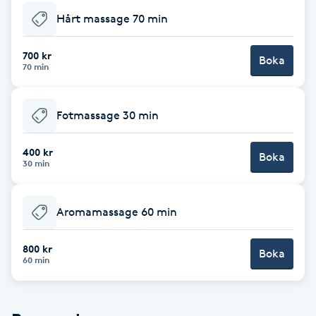
Hårt massage 70 min
Brynformning
700 kr
Boka
Brynfärgning
70 min
Brynplockning
Fotmassage 30 min
Bröllopsuppsättning
400 kr
Boka
30 min
C
Celluliter
Aromamassage 60 min
Coachning
800 kr
Boka
60 min
Color correction