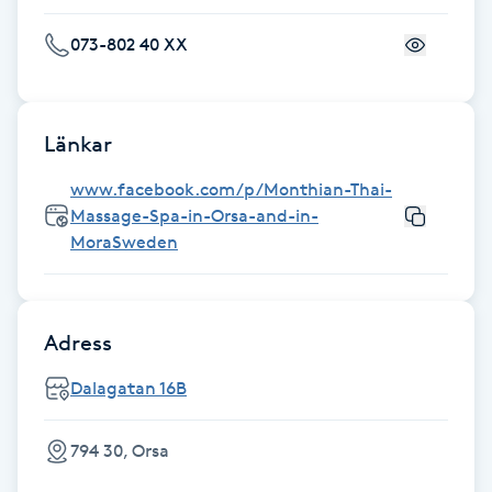
Fransk manikyr
073-802 40 XX
Fransrengöring
Länkar
Frekvensterapi
www.facebook.com/p/Monthian-Thai-
Friskvård
Massage-Spa-in-Orsa-and-in-
MoraSweden
Friskvårdsmassage
Frisör
Adress
Dalagatan 16B
Funktionsanalys
794 30, Orsa
Färgning