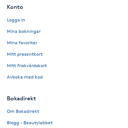
Hot Stone Massage
Konto
Hot yoga
Logga in
Mina bokningar
Hudföryngring
Mina favoriter
Huduppstramning
Mitt presentkort
Mitt friskvårdskort
Hudvård
Avboka med kod
Hyaluronsyra
Bokadirekt
Hyperhidros
Om Bokadirekt
Hypnos
Blogg - Beautylabbet