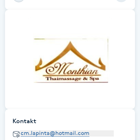
Fotsvamp
Fotvård
Fransar
Fransborttagning
Fransfärgning
Fransförlängning
Fransförlängning Megavolym
Kontakt
Fransförlängning Volym