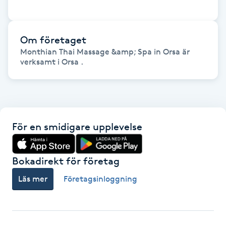
Gua Sha-massage
H
Om företaget
Monthian Thai Massage &amp; Spa in Orsa är
verksamt i Orsa .
Hatha Yoga
Headspa
Healing
För en smidigare upplevelse
Herrklippning
Bokadirekt för företag
HIFU
Läs mer
Företagsinloggning
Hollywood Peel