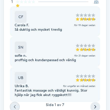
1
(
0
)
F
CF
Face framing
till
Lapinta
Carola F.
för 19 dagar sedan
Så duktig och mycket trevlig
Faceliftmassage
Fet hårbotten
SN
till
Lapinta
sofie n.
för 21 dagar sedan
Fettreducering
proffsig och kundanpassad och vänlig
Fibromassage
UB
till
Lapinta
Ulrika B.
för ungefär en månad sedan
Fillers
Fantastisk massage och väldigt kunnig. Stor
hjälp när jag fick akut ryggskott!!!
Fotmassage
Sida
1
av
7