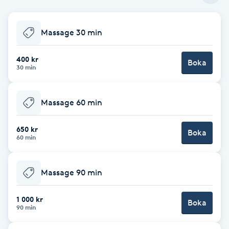
Babylights
Massage 30 min
Balayage
400 kr
Boka
30 min
Bambumassage
Massage 60 min
Barber
650 kr
Boka
Barnklippning
60 min
BIAB
Massage 90 min
Blowout
1 000 kr
Boka
90 min
Bottenfärg