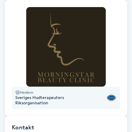
Gua Sha-massage
H
Hatha Yoga
Headspa
Healing
Herrklippning
Medlem
Sveriges Hudterapeuters
HIFU
Riksorganisation
Hollywood Peel
Kontakt