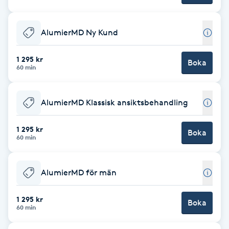
Brynformning
AlumierMD Ny Kund
Brynfärgning
1 295 kr
Boka
60 min
Brynplockning
AlumierMD Klassisk ansiktsbehandling
Bröllopsuppsättning
C
1 295 kr
Boka
60 min
Celluliter
AlumierMD för män
Coachning
1 295 kr
Color correction
Boka
60 min