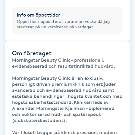
IPL hårborttagning
Info om öppettider
Öppettider uppdateras varannan vecka då jag
studerar på universitetet på vardagar.
IR-massage
J
Japansk massage
Om företaget
Morningstar Beauty Clinic – professionell, 
K
evidensbaserad och resultatinriktad hudvård.

K18
Morningstar Beauty Clinic är en exklusiv, 
personligt driven premiumklinik som erbjuder 
avancerad och evidensbaserad hudvård samt 
Katun fransar
estetiska behandlingar i högsta kvalitet och med 
högsta säkerhetsstandard. Kliniken leds av 
Alexander Morningstar Kjellman – diplomerad 
Kemisk peeling
och auktoriserad hud- och spaterapeut 
(sjuksköterskestudent).

Keratinbehandling
Vår filosofi bygger på klinisk precision, modern 