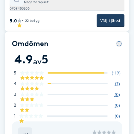
Nagelterapuet
Fransk manikyr
0709483206
5.0
Välj tjänst
22
betyg
Fransrengöring
Frekvensterapi
Omdömen
4.9
5
Friskvård
av
5
Friskvårdsmassage
(
119
)
4
(
7
)
Frisör
3
(
0
)
2
(
0
)
Funktionsanalys
1
(
0
)
Färgning