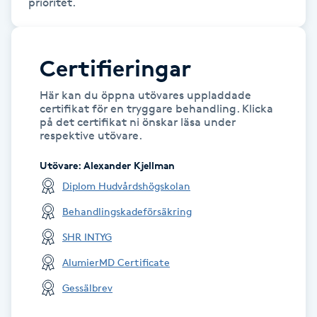
Kosmetisk tatuering
Kostrådgivning
Certifieringar
Här kan du öppna utövares uppladdade
Kroppsinpackning
certifikat för en tryggare behandling. Klicka
på det certifikat ni önskar läsa under
respektive utövare.
Kroppspeeling
Utövare
:
Alexander Kjellman
Käkledsbehandling
Diplom Hudvårdshögskolan
Behandlingskadeförsäkring
Kärlbehandling
SHR INTYG
L
AlumierMD Certificate
Laserbehandling
Gessälbrev
Lashlift Keratin