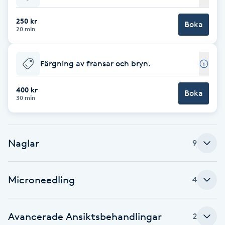
F
250 kr
Boka
20 min
Face framing
Färgning av fransar och bryn.
Faceliftmassage
400 kr
Boka
Fet hårbotten
30 min
Fettreducering
Naglar
9
Fibromassage
Microneedling
Fillers
4
Fotmassage
Avancerade Ansiktsbehandlingar
2