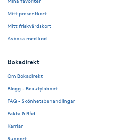
Mina favoriter
M
Mitt presentkort
Makeup
Mitt friskvårdskort
Avboka med kod
Manikyr & Pedikyr
Massage
Bokadirekt
Om Bokadirekt
Medial vägledning
Blogg - Beautylabbet
Medicinsk massage
FAQ - Skönhetsbehandlingar
Meditation
Fakta & Råd
Karriär
Medium
Support