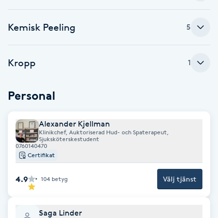
Fotsvamp
Kemisk Peeling
5
Fotvård
Kropp
1
Fransar
Fransborttagning
Personal
Fransfärgning
Alexander Kjellman
Klinikchef, Auktoriserad Hud- och Spaterapeut,
Sjuksköterskestudent
Fransförlängning
0760140470
Certifikat
Fransförlängning Megavolym
4.9
Välj tjänst
104
betyg
Fransförlängning Volym
Saga Linder