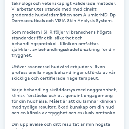
teknologi och vetenskapligt validerade metoder. 
Kinesiologi
Vi arbetar uteslutande med medicinskt 
graderade hudvårdsmärken som AlumierMD, Dp 
Dermaceuticals och VISIA Skin Analysis System.

Kinesisk medicin
Som medlem i SHR följer vi branschens högsta 
standarder för etik, säkerhet och 
Kiropraktik
behandlingsprotokoll. Kliniken omfattas 
självklart av behandlingsskadeförsäkring för din 
trygghet.

Klangmassage
Utöver avancerad hudvård erbjuder vi även 
professionella nagelbehandlingar utförda av vår 
Klippning
skickliga och certifierade nagelterapeut.

Klippning & Slingor
Varje behandling skräddarsys med noggrannhet, 
klinisk förståelse och ett genuint engagemang 
för din hudhälsa. Målet är att du lämnar kliniken 
Klippning ungdom
med tydliga resultat, ökad kunskap om din hud 
och en känsla av trygghet och exklusiv omtanke.

Koppningsmassage
Din upplevelse och ditt resultat är min högsta 