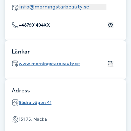
Hot Stone Massage
Hot yoga
+467601404XX
Hudföryngring
Länkar
Huduppstramning
www.morningstarbeauty.se
Hudvård
Hyaluronsyra
Adress
Hyperhidros
Södra vägen 41
Hypnos
131 75, Nacka