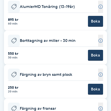
Cryoterapi
AlumierMD Tonåring (13-19år)
D
895 kr
Damklippning
Boka
60 min
Dermapen
Borttagning av milier - 30 min
Diamantslipning
550 kr
Boka
E
30 min
Enzympeeling
Färgning av bryn samt plock
Extensions
250 kr
Boka
20 min
Extensions borttagning
Färgning av fransar
Eyeliner-tatuering