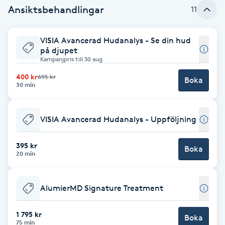
Ansiktsbehandlingar
11
Babylights
VISIA Avancerad Hudanalys - Se din hud
Balayage
på djupet
Kampanjpris till 30 aug
Bambumassage
400 kr
695 kr
Boka
30 min
Barber
VISIA Avancerad Hudanalys - Uppföljning
Barnklippning
395 kr
Boka
20 min
BIAB
Blowout
AlumierMD Signature Treatment
1 795 kr
Bottenfärg
Boka
75 min