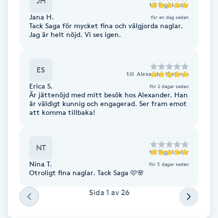
JH
till
Saga Linder
Föning
Jana H.
för en dag sedan
G
Tack Saga för mycket fina och välgjorda naglar.
Jag är helt nöjd. Vi ses igen.
Gel naglar
ES
till
Alexander Kjellman
Gelenaglar
Erica S.
för 2 dagar sedan
Är jättenöjd med mitt besök hos Alexander. Han
Gellack
är väldigt kunnig och engagerad. Ser fram emot
att komma tillbaka!
Gellack med förstärkning
NT
till
Saga Linder
Gravidmassage
Nina T.
för 5 dagar sedan
Otroligt fina naglar. Tack Saga 🩷🌸
Gravidyoga
Sida
1
av
26
Gruppträning