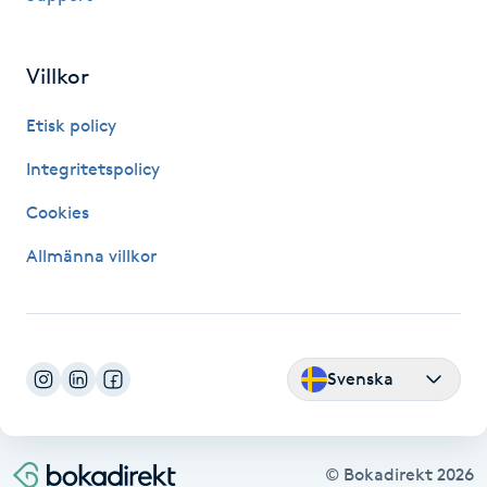
Megavolymfransar
Villkor
Melasma
Etisk policy
Mesoterapi
Integritetspolicy
MicroPen
Cookies
Allmänna villkor
Microshading
Mixfransar
N
Svenska
Nagelförlängning
Nagelförlängning akryl
© Bokadirekt
2026