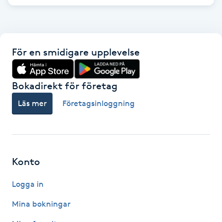
LED-ljusterapi
För en smidigare upplevelse
Liktornar
LPG
Bokadirekt för företag
Läs mer
Företagsinloggning
LPG-behandling
LPG-massage
Konto
Luggklippning
Logga in
Lymfmassage
Mina bokningar
Läpptatuering