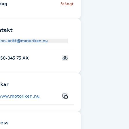
dag
Stängt
ntakt
050-043 73 XX
kar
www.motoriken.nu
ess