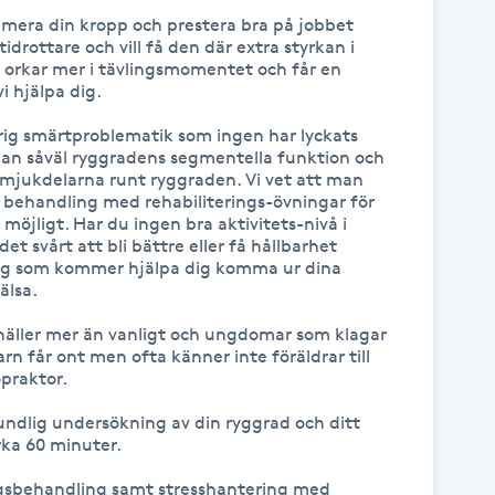
ptimera din kropp och prestera bra på jobbet 
tidrottare och vill få den där extra styrkan i 
u orkar mer i tävlingsmomentet och får en 
 hjälpa dig.

ig smärtproblematik som ingen har lyckats 
an såväl ryggradens segmentella funktion och 
mjukdelarna runt ryggraden. Vi vet att man 
behandling med rehabiliterings-övningar för 
m möjligt. Har du ingen bra aktivitets-nivå i 
t svårt att bli bättre eller få hållbarhet 
yg som kommer hjälpa dig komma ur dina 
lsa.

näller mer än vanligt och ungdomar som klagar 
rn får ont men ofta känner inte föräldrar till 
praktor.

rundlig undersökning av din ryggrad och ditt 
ka 60 minuter. 

gsbehandling samt stresshantering med 