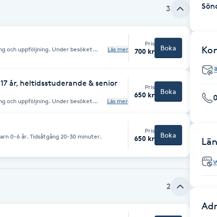
Sön
3
Pris
Boka
Ko
ng och uppföljning. Under besöket
Läs mer
700 kr
illstånd och utvärdera din fortsatta
aste besöket. Tidsåtgång cirka 20
 istället boka en nybesökstid.
7 år, heltidsstuderande & senior
Pris
Boka
650 kr
ng och uppföljning. Under besöket
Läs mer
illstånd och utvärdera din fortsatta
aste besöket. Tidsåtgång cirka 20
 istället boka en nybesökstid.
Pris
Boka
arn 0-6 år. Tidsåtgång 20-30 minuter.
650 kr
Län
2
Adr