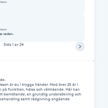
lsson
lsson
ör länge sedan.
Sida
1
av
24
e. 

sson är du i trygga händer. Med över 25 år i 
n på funktion, hälsa och välmående. Här kan 
llt bemötande, en grundlig undersökning och 
 behandling samt rådgivning angående 