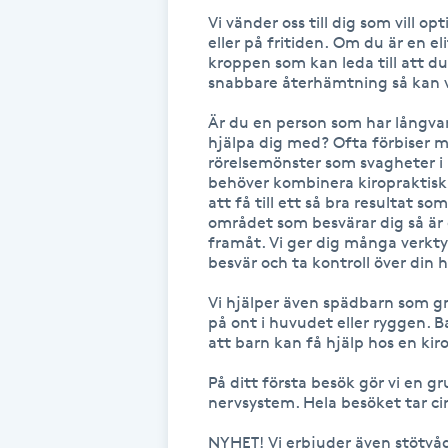
Vi vänder oss till dig som vill o
Fransk manikyr
eller på fritiden. Om du är en eli
kroppen som kan leda till att d
snabbare återhämtning så kan vi
Fransrengöring
Är du en person som har långvar
Frekvensterapi
hjälpa dig med? Ofta förbiser m
rörelsemönster som svagheter i 
behöver kombinera kiropraktisk 
Friskvård
att få till ett så bra resultat so
området som besvärar dig så är de
framåt. Vi ger dig många verkt
Friskvårdsmassage
besvär och ta kontroll över din hä
Vi hjälper även spädbarn som g
Frisör
på ont i huvudet eller ryggen. Ba
att barn kan få hjälp hos en kiro
Funktionsanalys
På ditt första besök gör vi en g
nervsystem. Hela besöket tar cir
Färgning
NYHET! Vi erbjuder även stötvå