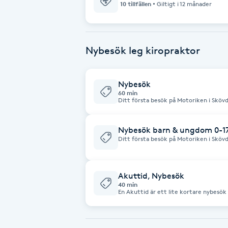
10 tillfällen
Giltigt i 12 månader
Babylights
Nybesök leg kiropraktor
Balayage
Bambumassage
Nybesök
60 min
Ditt första besök på Motoriken i Sk
Barber
och en grundlig undersökning för att 
obalanser i din kropp. Därefter lägger 
behov och vad du v
Nybesök barn & ungdom 0-17 
Barnklippning
Ditt första besök på Motoriken i Sk
och en grundlig undersökning för att 
obalanser i din kropp. Därefter lägger 
behov och vad du vi
BIAB
Akuttid, Nybesök
40 min
En Akuttid är ett lite kortare nybesök
Blowout
komplicerade eller kroniska besvär r
Bottenfärg