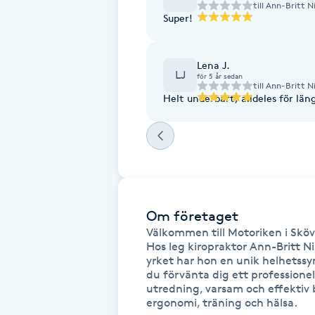
till
Ann-Britt Ni
Super!
Fotsvamp
Fotvård
Lena J.
LJ
för 5 år sedan
till
Ann-Britt Ni
Fransar
Helt underbart, alldeles f
Fransborttagning
Fransfärgning
Om företaget
Fransförlängning
Välkommen till Motoriken i Skövd
Hos leg kiropraktor Ann-Britt Nil
Fransförlängning Megavolym
yrket har hon en unik helhetssy
du förvänta dig ett professione
utredning, varsam och effektiv
Fransförlängning Volym
ergonomi, träning och hälsa.
