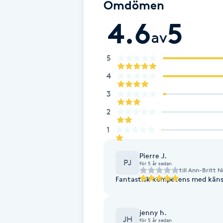
Eyeliner-tatuering
Omdömen
F
4.6
5
av
Face framing
5
Faceliftmassage
4
3
Fet hårbotten
2
Fettreducering
1
Fibromassage
Pierre J.
PJ
för 5 år sedan
till
Ann-Britt Ni
Fantastisk kompetens med känsl
Fillers
Fotmassage
jenny h.
JH
för 5 år sedan