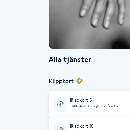
Alternativmedicin
Andningsmassage
Ansiktslyft utan kirurgi
Aromamassage
Alla tjänster
Ashtanga Yoga
Klippkort
Ayurveda
Hälsokort 5
Ayurvedisk Massage
5 tillfällen
Giltigt i 6 månader
Ansiktsbehandling djuprengörande
Hälsokort 10
B