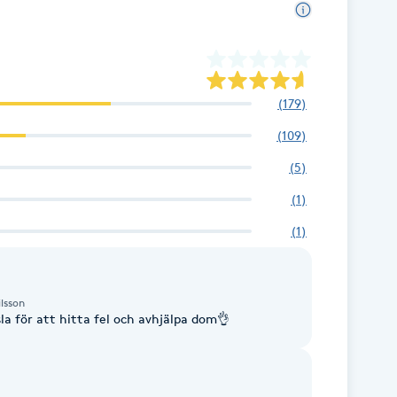
(
179
)
(
109
)
(
5
)
(
1
)
(
1
)
lsson
a för att hitta fel och avhjälpa dom👌