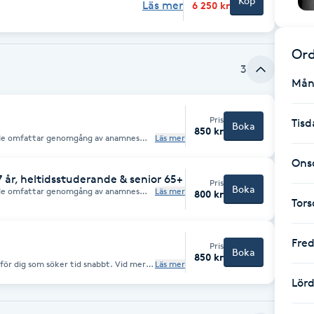
Köp
Läs mer
6 250 kr
Ord
3
Mån
Pris
Tisd
Boka
850 kr
övde omfattar genomgång av anamnes
Läs mer
identifiera problemområden eller
vi upp en behandlingsplan utifrån dina
Ons
ill uppnå. Nybesöket tar cirka 40-50 minuter.
år, heltidsstuderande & senior 65+
Pris
Boka
övde omfattar genomgång av anamnes
Läs mer
800 kr
identifiera problemområden eller
Tor
vi upp en behandlingsplan utifrån dina
ll uppnå. Nybesöket tar cirka 40 minuter.
Fre
Pris
Boka
850 kr
 för dig som söker tid snabbt. Vid mer
Läs mer
ekommenderas ett ordinarie Nybesök
Lör