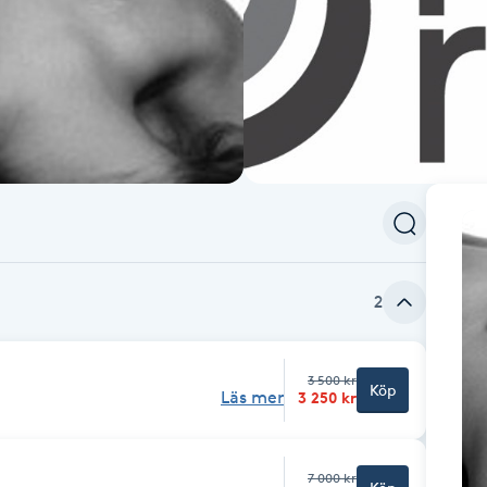
2
3 500 kr
Köp
Läs mer
3 250 kr
7 000 kr