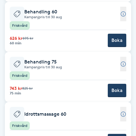
Cryoterapi
D
Behandling 60
Kampanjpris till 30 aug
Damklippning
Friskvård
626 kr
695 kr
Boka
Dermapen
60 min
Diamantslipning
Behandling 75
Kampanjpris till 30 aug
E
Friskvård
Enzympeeling
743 kr
825 kr
Boka
75 min
Extensions
Idrottsmassage 60
Extensions borttagning
Friskvård
Eyeliner-tatuering