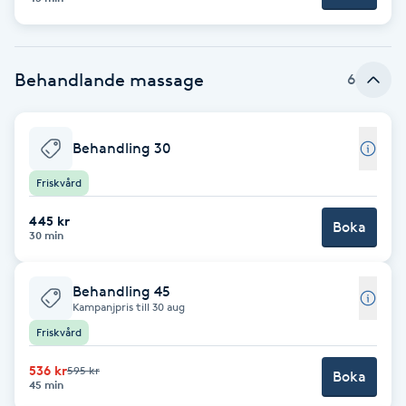
Brynformning
Behandlande massage
6
Brynfärgning
Brynplockning
Behandling 30
Friskvård
Bröllopsuppsättning
C
445 kr
Boka
30 min
Celluliter
Behandling 45
Coachning
Kampanjpris till 30 aug
Friskvård
Color correction
536 kr
595 kr
Boka
45 min