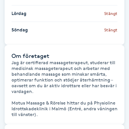
IPL hårborttagning
Lördag
Stängt
IR-massage
Söndag
Stängt
J
Japansk massage
Om företaget
K
Jag är certifierad massageterapeut, studerar till 
medicinsk massageterapeut och arbetar med 
K18
behandlande massage som minskar smärta, 
optimerar funktion och stödjer återhämtning – 
oavsett om du är aktiv idrottare eller har besvär i 
Katun fransar
vardagen.

Motus Massage & Rörelse hittar du på Physioline 
Kemisk peeling
Idrottskadeklinik i Malmö (Entré, andra våningen 
till vänster).
Keratinbehandling