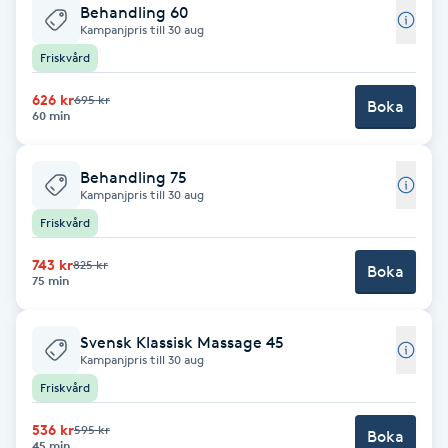
Behandling 60
Kampanjpris till 30 aug
Babylights
Friskvård
Balayage
626 kr
695 kr
Boka
60 min
Bambumassage
Behandling 75
Kampanjpris till 30 aug
Barber
Friskvård
Barnklippning
743 kr
825 kr
Boka
75 min
BIAB
Svensk Klassisk Massage 45
Kampanjpris till 30 aug
Blowout
Friskvård
Bottenfärg
536 kr
595 kr
Boka
45 min