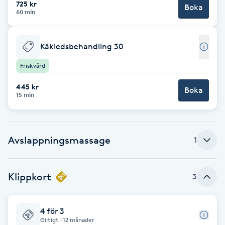
725 kr
Boka
60 min
F
Face framing
Käkledsbehandling 30
Faceliftmassage
Friskvård
445 kr
Boka
Fet hårbotten
15 min
Fettreducering
Avslappningsmassage
1
Fibromassage
Klippkort
3
Fillers
Fotmassage
4 för 3
Giltigt i 12 månader