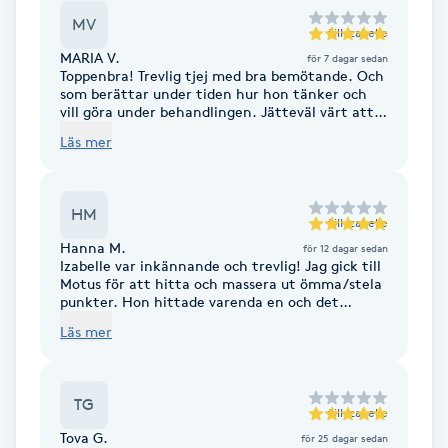
Föning
MV
till
Izabelle
G
MARIA V.
för 7 dagar sedan
Toppenbra! Trevlig tjej med bra bemötande. Och
som berättar under tiden hur hon tänker och
Gel naglar
vill göra under behandlingen. Jätteväl värt att
boka besök hos Izabelle!
Läs mer
Gelenaglar
Gellack
HM
till
Izabelle
Hanna M.
för 12 dagar sedan
Izabelle var inkännande och trevlig! Jag gick till
Gellack med förstärkning
Motus för att hitta och massera ut ömma/stela
punkter. Hon hittade varenda en och det
kändes väldigt bra efteråt.
Gravidmassage
Läs mer
Gravidyoga
TG
till
Izabelle
Gruppträning
Tova G.
för 25 dagar sedan