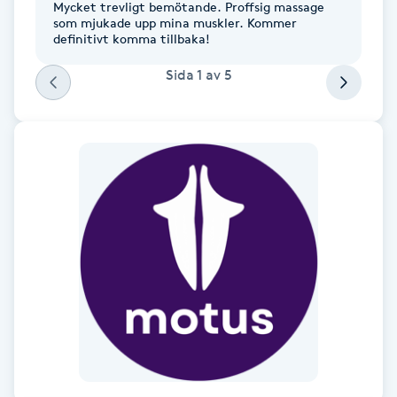
Mycket trevligt bemötande. Proffsig massage
som mjukade upp mina muskler. Kommer
Gua Sha-massage
definitivt komma tillbaka!
H
Sida
1
av
5
Hatha Yoga
Headspa
Healing
Herrklippning
HIFU
Hollywood Peel