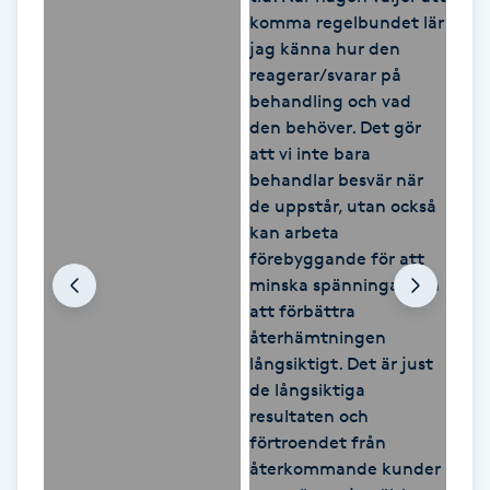
Kosmetisk tatuering
Kostrådgivning
Kroppsinpackning
Kroppspeeling
Käkledsbehandling
Kärlbehandling
L
Laserbehandling
Lashlift Keratin