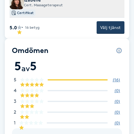
Cert. Massageterapeut
Fransk manikyr
Certifikat
Fransrengöring
5.0
Välj tjänst
16
betyg
Frekvensterapi
Omdömen
Friskvård
5
5
av
Friskvårdsmassage
5
(
16
)
Frisör
4
(
0
)
3
(
0
)
Funktionsanalys
2
(
0
)
1
(
0
)
Färgning