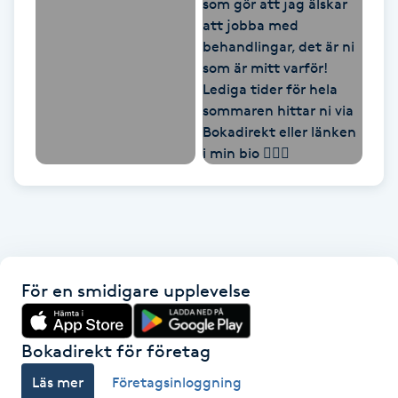
LED-ljusterapi
Liktornar
LPG
LPG-behandling
LPG-massage
För en smidigare upplevelse
Luggklippning
Lymfmassage
Bokadirekt för företag
Läs mer
Företagsinloggning
Läpptatuering