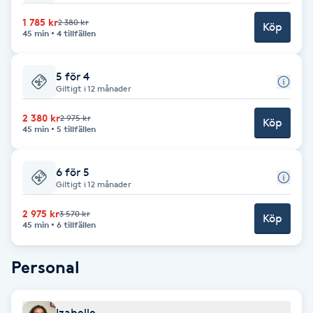
Fotsvamp
1 785 kr
2 380 kr
Köp
45 min
4 tillfällen
Fotvård
5 för 4
Giltigt i 12 månader
Fransar
2 380 kr
2 975 kr
Köp
45 min
5 tillfällen
Fransborttagning
Fransfärgning
6 för 5
Giltigt i 12 månader
Fransförlängning
2 975 kr
3 570 kr
Köp
45 min
6 tillfällen
Fransförlängning Megavolym
Personal
Fransförlängning Volym
Izabelle