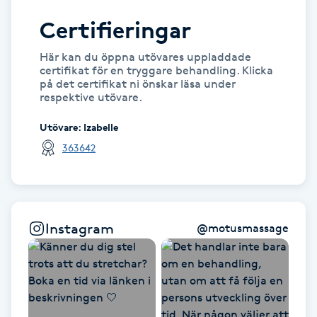
Kinesiologi
Certifieringar
Här kan du öppna utövares uppladdade
Kinesisk medicin
certifikat för en tryggare behandling. Klicka
på det certifikat ni önskar läsa under
respektive utövare.
Kiropraktik
Utövare
:
Izabelle
Klangmassage
363642
Klippning
Klippning & Slingor
Instagram
@
motusmassage
Klippning ungdom
Koppningsmassage