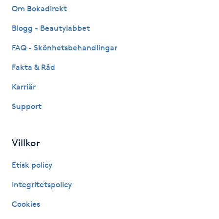
Om Bokadirekt
Megavolymfransar
Blogg - Beautylabbet
Melasma
FAQ - Skönhetsbehandlingar
Mesoterapi
Fakta & Råd
Karriär
MicroPen
Support
Microshading
Villkor
Mixfransar
N
Etisk policy
Integritetspolicy
Nagelförlängning
Cookies
Nagelförlängning akryl