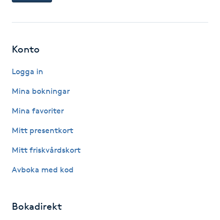
M
Makeup
Konto
Manikyr & Pedikyr
Logga in
Mina bokningar
Massage
Mina favoriter
Medial vägledning
Mitt presentkort
Medicinsk massage
Mitt friskvårdskort
Avboka med kod
Meditation
Medium
Bokadirekt