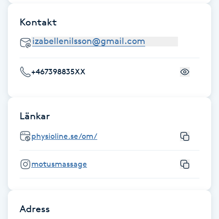
Hot Stone Massage
Kontakt
Hot yoga
Hudföryngring
+467398835XX
Huduppstramning
Länkar
Hudvård
physioline.se/om/
Hyaluronsyra
motusmassage
Hyperhidros
Hypnos
Adress