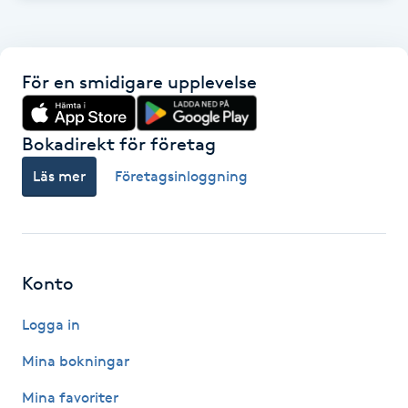
Fransk manikyr
Fransrengöring
För en smidigare upplevelse
Frekvensterapi
Bokadirekt för företag
Friskvård
Läs mer
Företagsinloggning
Friskvårdsmassage
Frisör
Konto
Funktionsanalys
Logga in
Mina bokningar
Färgning
Mina favoriter