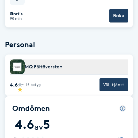
Babylights
Gratis
Boka
90 min
Balayage
Personal
Bambumassage
Barber
MQ Fältöversten
Barnklippning
4.6
Välj tjänst
15
betyg
BIAB
Omdömen
Blowout
4.6
5
av
Bottenfärg