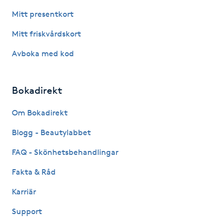
Föning
Mitt presentkort
G
Mitt friskvårdskort
Gel naglar
Avboka med kod
Gelenaglar
Bokadirekt
Gellack
Om Bokadirekt
Gellack med förstärkning
Blogg - Beautylabbet
FAQ - Skönhetsbehandlingar
Gravidmassage
Fakta & Råd
Gravidyoga
Karriär
Support
Gruppträning