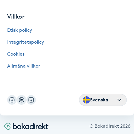
Gua Sha-massage
Villkor
H
Etisk policy
Hatha Yoga
Integritetspolicy
Headspa
Cookies
Allmäna villkor
Healing
Herrklippning
Svenska
HIFU
Hollywood Peel
© Bokadirekt
2026