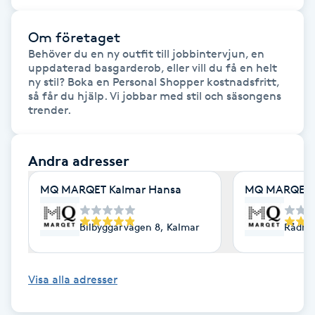
Fotsvamp
Om företaget
Fotvård
Behöver du en ny outfit till jobbintervjun, en 
uppdaterad basgarderob, eller vill du få en helt 
ny stil? Boka en Personal Shopper kostnadsfritt, 
Fransar
så får du hjälp. Vi jobbar med stil och säsongens 
trender.
Fransborttagning
Andra adresser
Fransfärgning
MQ MARQET Kalmar Hansa
MQ MARQET 
Fransförlängning
Bilbyggarvägen 8, Kalmar
Rådhu
Fransförlängning Megavolym
Visa alla adresser
Fransförlängning Volym