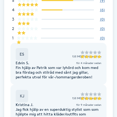
5
(
9
)
Brynformning
4
(
6
)
3
(
0
)
Brynfärgning
2
(
0
)
1
(
0
)
Brynplockning
Bröllopsuppsättning
ES
till
MQ Fältöversten
C
Edvin S.
för 4 månader sedan
Fin hjälp av Patrik som var lyhörd och kom med
bra förslag och stilråd med sånt jag gillar,
Celluliter
perfekta utval för vår-/sommargarderoben!
Coachning
KJ
till
MQ Fältöversten
Color correction
Kristina J.
för 9 månader sedan
Jag fick hjälp av en superduktig stylist som som
hjälpte mig att hitta kläder/outfits som