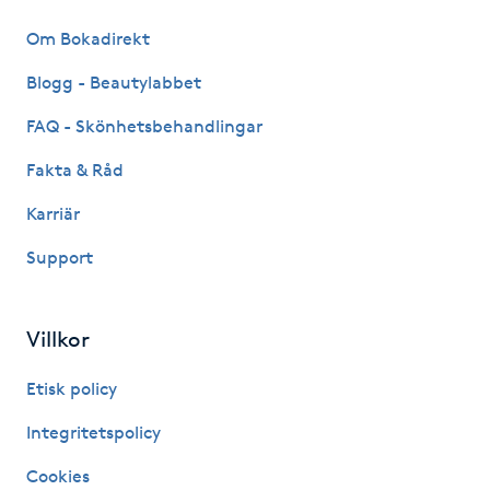
Föning
Om Bokadirekt
G
Blogg - Beautylabbet
Gel naglar
FAQ - Skönhetsbehandlingar
Fakta & Råd
Gelenaglar
Karriär
Gellack
Support
Gellack med förstärkning
Villkor
Gravidmassage
Etisk policy
Gravidyoga
Integritetspolicy
Cookies
Gruppträning