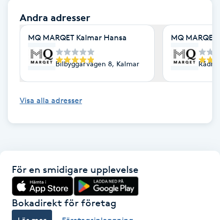
Fotsvamp
Andra adresser
Fotvård
MQ MARQET Kalmar Hansa
MQ MARQET 
Bilbyggarvägen 8, Kalmar
Rådhu
Fransar
Fransborttagning
Visa alla adresser
Fransfärgning
Fransförlängning
För en smidigare upplevelse
Fransförlängning Megavolym
Bokadirekt för företag
Fransförlängning Volym