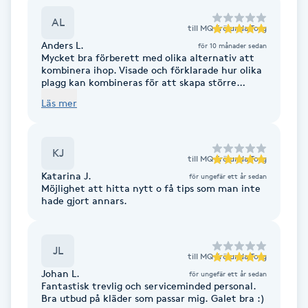
AL
Brynformning
till
MQ Frölunda Torg
Anders L.
för 10 månader sedan
Mycket bra förberett med olika alternativ att
Brynfärgning
kombinera ihop. Visade och förklarade hur olika
plagg kan kombineras för att skapa större
variation i garderoben. Bra mix mellan för mig
Brynplockning
Läs mer
klassiska kläder och förslag på att vidga
reportoaren.
Bröllopsuppsättning
KJ
till
MQ Frölunda Torg
C
Katarina J.
för ungefär ett år sedan
Möjlighet att hitta nytt o få tips som man inte
Celluliter
hade gjort annars.
Coachning
JL
till
MQ Frölunda Torg
Color correction
Johan L.
för ungefär ett år sedan
Fantastisk trevlig och serviceminded personal.
Bra utbud på kläder som passar mig. Galet bra :)