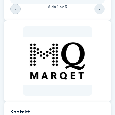
Cryoterapi
Sida
1
av
3
D
Damklippning
Dermapen
Diamantslipning
E
Enzympeeling
Extensions
Extensions borttagning
Kontakt
Eyeliner-tatuering