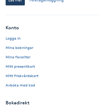
Läs mer
Företagsinloggning
Fransk manikyr
Fransrengöring
Konto
Frekvensterapi
Logga in
Friskvård
Mina bokningar
Mina favoriter
Friskvårdsmassage
Mitt presentkort
Frisör
Mitt friskvårdskort
Funktionsanalys
Avboka med kod
Färgning
Bokadirekt