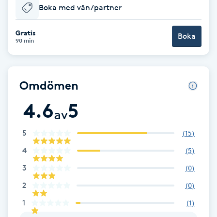
Boka med vän/partner
Babylights
Gratis
Boka
90 min
Balayage
Bambumassage
Omdömen
Barber
4.6
5
av
Barnklippning
5
(
15
)
4
(
5
)
BIAB
3
(
0
)
Blowout
2
(
0
)
1
(
1
)
Bottenfärg