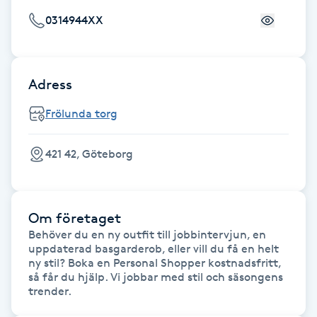
F
0314944XX
Face framing
Adress
Faceliftmassage
Frölunda torg
Fet hårbotten
421 42, Göteborg
Fettreducering
Fibromassage
Om företaget
Behöver du en ny outfit till jobbintervjun, en 
uppdaterad basgarderob, eller vill du få en helt 
Fillers
ny stil? Boka en Personal Shopper kostnadsfritt, 
så får du hjälp. Vi jobbar med stil och säsongens 
trender.
Fotmassage