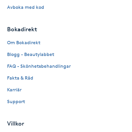
Föning
Avboka med kod
G
Bokadirekt
Gel naglar
Om Bokadirekt
Gelenaglar
Blogg - Beautylabbet
Gellack
FAQ - Skönhetsbehandlingar
Fakta & Råd
Gellack med förstärkning
Karriär
Gravidmassage
Support
Gravidyoga
Villkor
Gruppträning