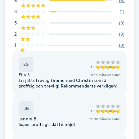
5
(
8
)
Brynformning
4
(
1
)
3
(
0
)
Brynfärgning
2
(
0
)
1
(
0
)
Brynplockning
Bröllopsuppsättning
ES
till
MQ Hudiksvall
C
Eija S.
för 4 månader sedan
En jättetrevlig timme med Christin som är
proffsig och trevlig! Rekommenderas verkligen!
Celluliter
Coachning
JB
till
MQ Hudiksvall
Jennie B.
för 10 månader sedan
Color correction
Super proffsigt! Jätte nöjd!