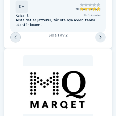
Cryoterapi
KH
till
MQ Hudiksvall
D
Kajsa H.
för 2 år sedan
Testa det är jättekul, får lite nya idéer, tänka
Damklippning
utanför boxen!
Sida
1
av
2
Dermapen
Diamantslipning
E
Enzympeeling
Extensions
Extensions borttagning
Eyeliner-tatuering