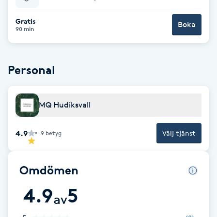
Babylights
Gratis
Boka
90 min
Balayage
Personal
Bambumassage
Barber
MQ Hudiksvall
Barnklippning
4.9
Välj tjänst
9
betyg
BIAB
Omdömen
Blowout
4.9
5
av
Bottenfärg