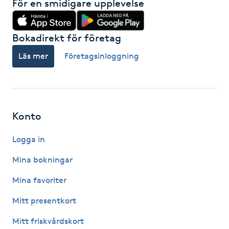
För en smidigare upplevelse
Fransk manikyr
Bokadirekt för företag
Fransrengöring
Läs mer
Företagsinloggning
Frekvensterapi
Friskvård
Konto
Friskvårdsmassage
Logga in
Frisör
Mina bokningar
Mina favoriter
Funktionsanalys
Mitt presentkort
Färgning
Mitt friskvårdskort