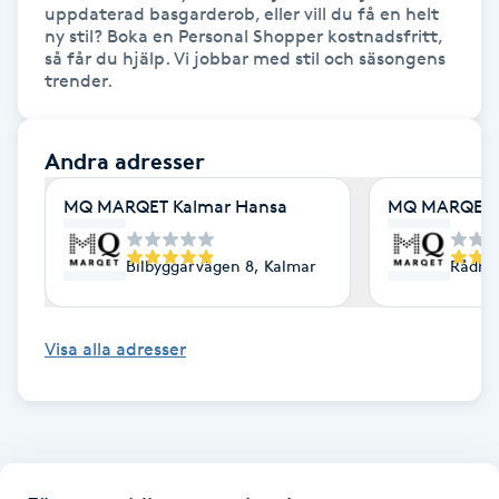
uppdaterad basgarderob, eller vill du få en helt 
Fotsvamp
ny stil? Boka en Personal Shopper kostnadsfritt, 
så får du hjälp. Vi jobbar med stil och säsongens 
trender.
Fotvård
Fransar
Andra adresser
MQ MARQET Kalmar Hansa
MQ MARQET 
Fransborttagning
Bilbyggarvägen 8, Kalmar
Rådhu
Fransfärgning
Fransförlängning
Visa alla adresser
Fransförlängning Megavolym
Fransförlängning Volym