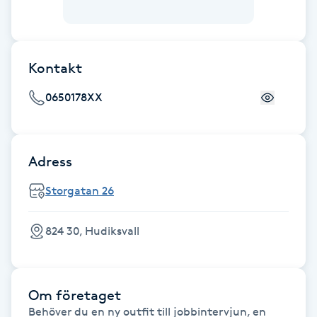
F
Face framing
Kontakt
Faceliftmassage
0650178XX
Fet hårbotten
Adress
Fettreducering
Storgatan 26
Fibromassage
824 30, Hudiksvall
Fillers
Fotmassage
Om företaget
Behöver du en ny outfit till jobbintervjun, en 