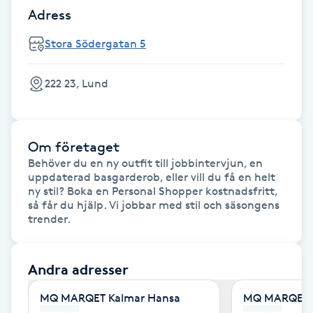
Cryoterapi
Adress
D
Stora Södergatan 5
Damklippning
222 23, Lund
Dermapen
Diamantslipning
Om företaget
E
Behöver du en ny outfit till jobbintervjun, en 
uppdaterad basgarderob, eller vill du få en helt 
ny stil? Boka en Personal Shopper kostnadsfritt, 
Enzympeeling
så får du hjälp. Vi jobbar med stil och säsongens 
trender.
Extensions
Andra adresser
Extensions borttagning
MQ MARQET Kalmar Hansa
MQ MARQET 
Eyeliner-tatuering