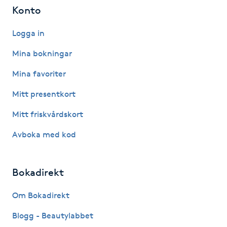
Konto
Fotsvamp
Logga in
Fotvård
Mina bokningar
Fransar
Mina favoriter
Mitt presentkort
Fransborttagning
Mitt friskvårdskort
Fransfärgning
Avboka med kod
Fransförlängning
Bokadirekt
Fransförlängning Megavolym
Om Bokadirekt
Fransförlängning Volym
Blogg - Beautylabbet