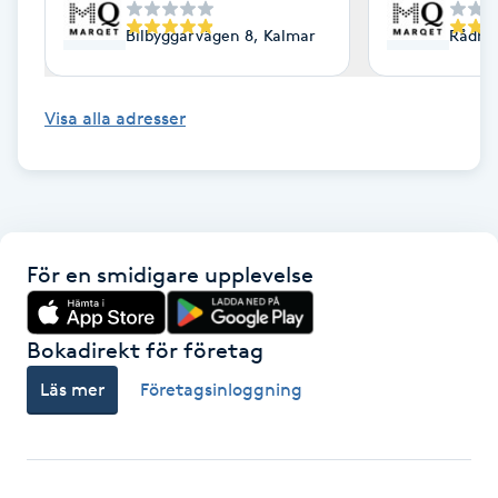
F
Bilbyggarvägen 8, Kalmar
Rådhu
Face framing
Visa alla adresser
Faceliftmassage
Fet hårbotten
Fettreducering
För en smidigare upplevelse
Fibromassage
Bokadirekt för företag
Läs mer
Företagsinloggning
Fillers
Fotmassage