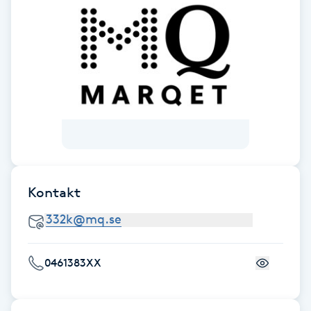
Brynformning
Brynfärgning
Brynplockning
Bröllopsuppsättning
C
Kontakt
Celluliter
Coachning
0461383XX
Color correction