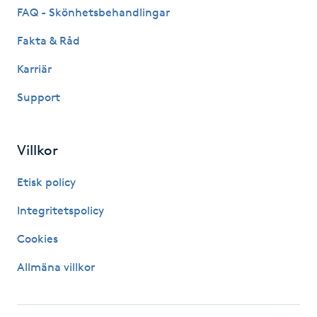
FAQ - Skönhetsbehandlingar
Fransk manikyr
Fakta & Råd
Fransrengöring
Karriär
Frekvensterapi
Support
Friskvård
Villkor
Friskvårdsmassage
Etisk policy
Integritetspolicy
Frisör
Cookies
Funktionsanalys
Allmäna villkor
Färgning