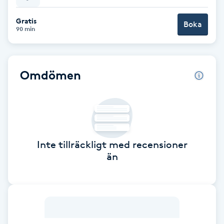
Babylights
Gratis
Boka
90 min
Balayage
Omdömen
Bambumassage
Barber
Barnklippning
Inte tillräckligt med recensioner
än
BIAB
Blowout
Bottenfärg