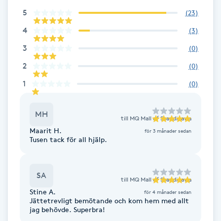
5
(
23
)
Brynformning
4
(
3
)
Brynfärgning
3
(
0
)
2
(
0
)
Brynplockning
1
(
0
)
Bröllopsuppsättning
MH
C
till
MQ Mall of Scandinavia
Maarit H.
för 3 månader sedan
Tusen tack för all hjälp.
Celluliter
Coachning
SA
till
MQ Mall of Scandinavia
Stine A.
för 4 månader sedan
Color correction
Jättetrevligt bemötande och kom hem med allt
jag behövde. Superbra!