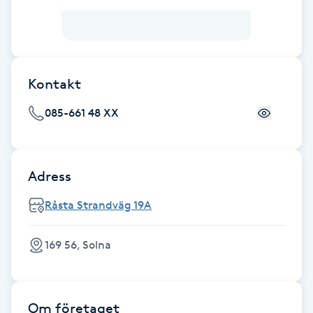
F
Face framing
Kontakt
Faceliftmassage
085-661 48 XX
Fet hårbotten
Fettreducering
Adress
Råsta Strandväg 19A
Fibromassage
169 56, Solna
Fillers
Fotmassage
Om företaget