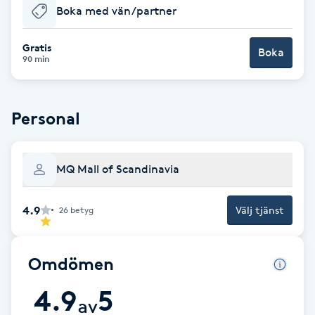
Boka med vän/partner
Babylights
Gratis
Boka
90 min
Balayage
Bambumassage
Personal
Barber
MQ Mall of Scandinavia
Barnklippning
4.9
Välj tjänst
26
betyg
BIAB
Omdömen
Blowout
4.9
5
av
Bottenfärg