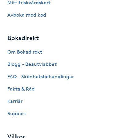
Mitt friskvårdskort
Föning
Avboka med kod
G
Gel naglar
Bokadirekt
Gelenaglar
Om Bokadirekt
Blogg - Beautylabbet
Gellack
FAQ - Skönhetsbehandlingar
Gellack med förstärkning
Fakta & Råd
Gravidmassage
Karriär
Support
Gravidyoga
Gruppträning
Villkor