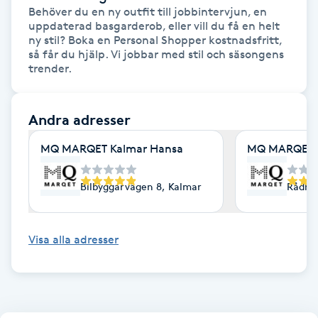
Behöver du en ny outfit till jobbintervjun, en 
Fotsvamp
uppdaterad basgarderob, eller vill du få en helt 
ny stil? Boka en Personal Shopper kostnadsfritt, 
Fotvård
så får du hjälp. Vi jobbar med stil och säsongens 
Fransar
Andra adresser
Fransborttagning
MQ MARQET Kalmar Hansa
MQ MARQET 
Fransfärgning
Bilbyggarvägen 8, Kalmar
Rådhu
Fransförlängning
Visa alla adresser
Fransförlängning Megavolym
Fransförlängning Volym