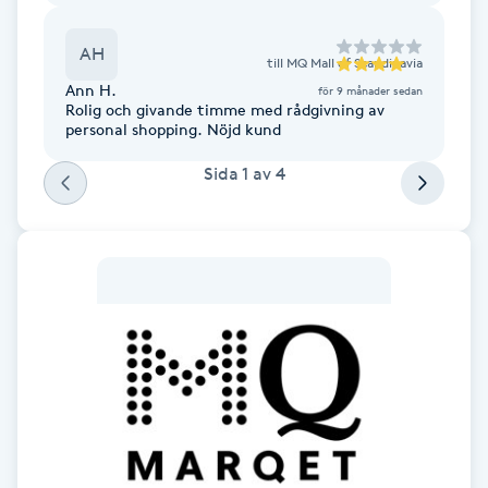
Cryoterapi
D
AH
till
MQ Mall of Scandinavia
Ann H.
Damklippning
för 9 månader sedan
Rolig och givande timme med rådgivning av
personal shopping. Nöjd kund
Dermapen
Sida
1
av
4
Diamantslipning
E
Enzympeeling
Extensions
Extensions borttagning
Eyeliner-tatuering