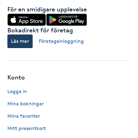
Fransk manikyr
För en smidigare upplevelse
Fransrengöring
Bokadirekt för företag
Frekvensterapi
Läs mer
Företagsinloggning
Friskvård
Friskvårdsmassage
Konto
Logga in
Frisör
Mina bokningar
Funktionsanalys
Mina favoriter
Färgning
Mitt presentkort