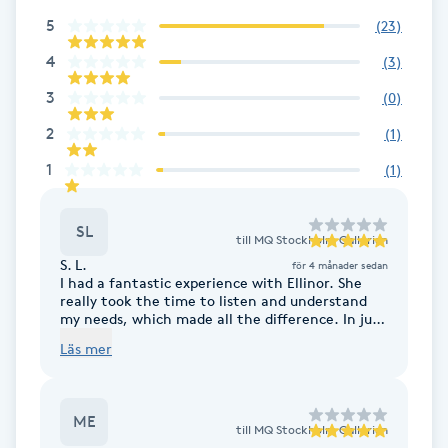
5
(
23
)
Brynformning
4
(
3
)
Brynfärgning
3
(
0
)
2
(
1
)
Brynplockning
1
(
1
)
Bröllopsuppsättning
SL
C
till
MQ Stockholm Gallerian
S. L.
för 4 månader sedan
I had a fantastic experience with Ellinor. She
Celluliter
really took the time to listen and understand
my needs, which made all the difference. In just
an hour, she helped me find clothes that truly
Coachning
Läs mer
suit me, both in style and fit. It was efficient,
enjoyable, and surprisingly effortless.
Color correction
ME
till
MQ Stockholm Gallerian