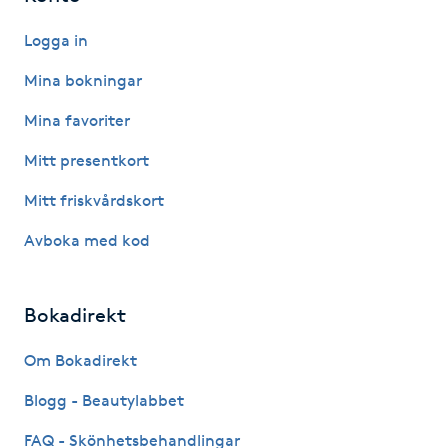
Föning
Logga in
G
Mina bokningar
Gel naglar
Mina favoriter
Gelenaglar
Mitt presentkort
Mitt friskvårdskort
Gellack
Avboka med kod
Gellack med förstärkning
Bokadirekt
Gravidmassage
Om Bokadirekt
Gravidyoga
Blogg - Beautylabbet
Gruppträning
FAQ - Skönhetsbehandlingar