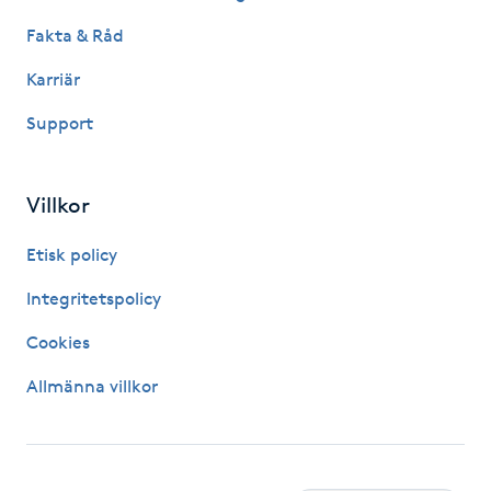
Fakta & Råd
Gua Sha-massage
Karriär
H
Support
Hatha Yoga
Headspa
Villkor
Etisk policy
Healing
Integritetspolicy
Herrklippning
Cookies
HIFU
Allmänna villkor
Hollywood Peel