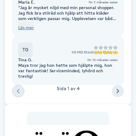
Cryoterapi
Maria E.
för 5 månader sedan
“Jag är mycket nöjd med min personal shopper.
D
Jag fick bra stilråd och hjälp att hitta kläder
som verkligen passar mig. Upplevelsen var både
enkel, inspirerande och definitivt något jag kan
Damklippning
Läs mer
rekommendera
Dermapen
TG
till
MQ Stockholm Gallerian
Diamantslipning
Tina G.
för 10 månader sedan
Maya tror jag hon hette som hjälpte mig, hon
E
var fantastisk! Serviceminded, lyhörd och
trevlig!
Enzympeeling
Sida
1
av
4
Extensions
Extensions borttagning
Eyeliner-tatuering