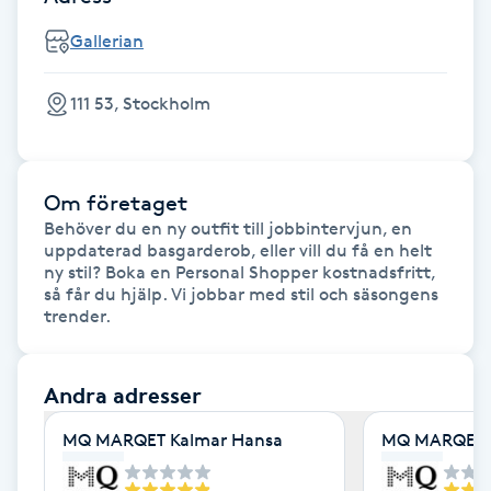
Fotsvamp
Gallerian
Fotvård
111 53, Stockholm
Fransar
Om företaget
Fransborttagning
Behöver du en ny outfit till jobbintervjun, en 
uppdaterad basgarderob, eller vill du få en helt 
Fransfärgning
ny stil? Boka en Personal Shopper kostnadsfritt, 
så får du hjälp. Vi jobbar med stil och säsongens 
Fransförlängning
Fransförlängning Megavolym
Andra adresser
MQ MARQET Kalmar Hansa
MQ MARQET 
Fransförlängning Volym