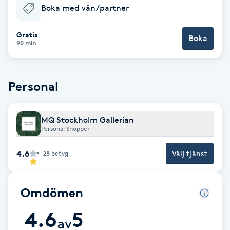
Boka med vän/partner
Babylights
Gratis
Boka
90 min
Balayage
Bambumassage
Personal
Barber
MQ Stockholm Gallerian
Personal Shopper
Barnklippning
4.6
Välj tjänst
28
betyg
BIAB
Omdömen
Blowout
4.6
5
av
Bottenfärg