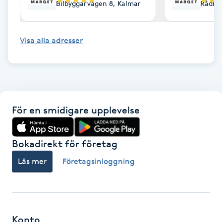
Bilbyggarvägen 8, Kalmar
Rådhu
Fransk manikyr
Fransrengöring
Visa alla adresser
Frekvensterapi
Friskvård
För en smidigare upplevelse
Friskvårdsmassage
Bokadirekt för företag
Frisör
Läs mer
Företagsinloggning
Funktionsanalys
Färgning
Konto