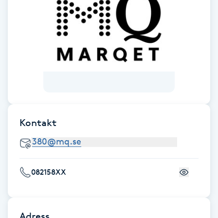
F
Face framing
Faceliftmassage
Fet hårbotten
Fettreducering
Kontakt
Fibromassage
082158XX
Fillers
Fotmassage
Adress