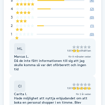
5
(
4
)
Brynformning
4
(
2
)
3
(
0
)
Brynfärgning
2
(
1
)
1
(
0
)
Brynplockning
Bröllopsuppsättning
ML
till
MQ Trollhättan
C
Marcus L.
för 8 månader sedan
Då de inte fått informationen till sig att jag
skulle komma så var det oförberett och ingen
Celluliter
tid
Coachning
CI
till
MQ Trollhättan
Color correction
Carita I.
för 2 år sedan
Hade möjlighet att nyttja erbjudandet om att
boka en personal shopper i en timme. Blev