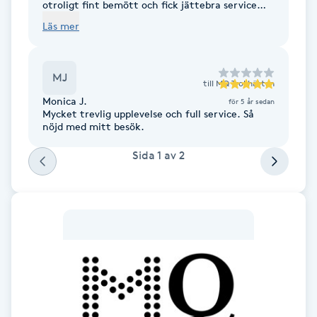
Cryoterapi
otroligt fint bemött och fick jättebra service
att hitta passande kläder. Stort tack till er båda
D
Läs mer
som engagerade er så mycket! Kommer
definitivt att göra om detta!
Damklippning
MJ
till
MQ Trollhättan
Dermapen
Monica J.
för 5 år sedan
Mycket trevlig upplevelse och full service. Så
nöjd med mitt besök.
Diamantslipning
Sida
1
av
2
E
Enzympeeling
Extensions
Extensions borttagning
Eyeliner-tatuering