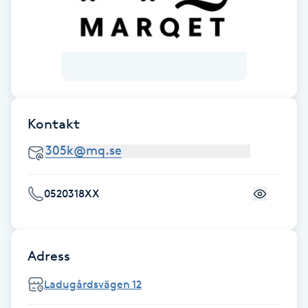
F
Face framing
Faceliftmassage
Kontakt
Fet hårbotten
Fettreducering
0520318XX
Fibromassage
Fillers
Adress
Fotmassage
Ladugårdsvägen 12