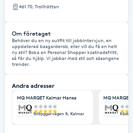
Fotsvamp
461 70, Trollhättan
Fotvård
Om företaget
Fransar
Behöver du en ny outfit till jobbintervjun, en 
uppdaterad basgarderob, eller vill du få en helt 
ny stil? Boka en Personal Shopper kostnadsfritt, 
Fransborttagning
så får du hjälp. Vi jobbar med stil och säsongens 
Fransfärgning
Andra adresser
Fransförlängning
MQ MARQET Kalmar Hansa
MQ MARQET 
Fransförlängning Megavolym
Bilbyggarvägen 8, Kalmar
Rådhu
Fransförlängning Volym