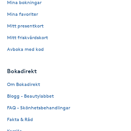
Mina bokningar
Föning
Mina favoriter
G
Mitt presentkort
Gel naglar
Mitt friskvårdskort
Gelenaglar
Avboka med kod
Gellack
Bokadirekt
Gellack med förstärkning
Om Bokadirekt
Gravidmassage
Blogg - Beautylabbet
FAQ - Skönhetsbehandlingar
Gravidyoga
Fakta & Råd
Gruppträning