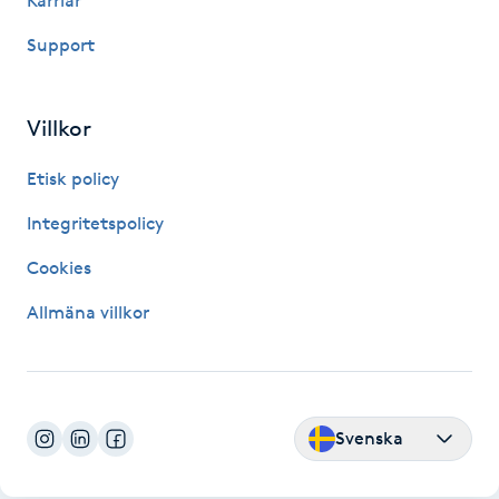
Karriär
Support
Gua Sha-massage
H
Villkor
Hatha Yoga
Etisk policy
Headspa
Integritetspolicy
Healing
Cookies
Allmäna villkor
Herrklippning
HIFU
Svenska
Hollywood Peel