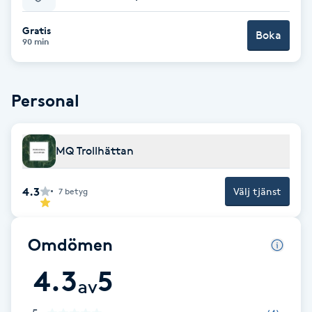
Babylights
Gratis
Boka
90 min
Balayage
Personal
Bambumassage
Barber
MQ Trollhättan
Barnklippning
4.3
Välj tjänst
7
betyg
BIAB
Omdömen
Blowout
4.3
5
av
Bottenfärg