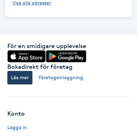
Visa alla adresser
Fransk manikyr
Fransrengöring
Frekvensterapi
För en smidigare upplevelse
Friskvård
Bokadirekt för företag
Friskvårdsmassage
Läs mer
Företagsinloggning
Frisör
Funktionsanalys
Konto
Färgning
Logga in