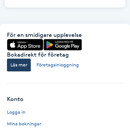
Fransk manikyr
Fransrengöring
För en smidigare upplevelse
Frekvensterapi
Bokadirekt för företag
Friskvård
Läs mer
Företagsinloggning
Friskvårdsmassage
Frisör
Konto
Funktionsanalys
Logga in
Färgning
Mina bokningar