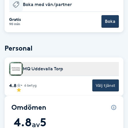
Boka med vän/partner
Babylights
Gratis
Boka
90 min
Balayage
Bambumassage
Personal
Barber
MQ Uddevalla Torp
Barnklippning
4.8
Välj tjänst
6
betyg
BIAB
Omdömen
Blowout
4.8
5
av
Bottenfärg