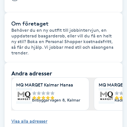
Fotsvamp
Fotvård
Om företaget
Behöver du en ny outfit till jobbintervjun, en 
uppdaterad basgarderob, eller vill du få en helt 
Fransar
ny stil? Boka en Personal Shopper kostnadsfritt, 
så får du hjälp. Vi jobbar med stil och säsongens 
Fransborttagning
Fransfärgning
Andra adresser
MQ MARQET Kalmar Hansa
MQ MARQET 
Fransförlängning
Bilbyggarvägen 8, Kalmar
Rådhu
Fransförlängning Megavolym
Fransförlängning Volym
Visa alla adresser