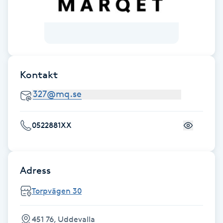
F
Face framing
Faceliftmassage
Kontakt
Fet hårbotten
Fettreducering
0522881XX
Fibromassage
Adress
Fillers
Torpvägen 30
Fotmassage
451 76, Uddevalla