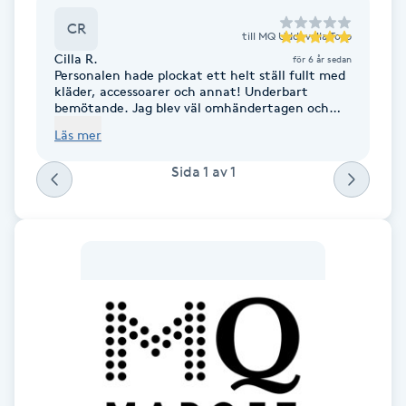
Cryoterapi
CR
D
till
MQ Uddevalla Torp
Cilla R.
för 6 år sedan
Personalen hade plockat ett helt ställ fullt med
Damklippning
kläder, accessoarer och annat! Underbart
bemötande. Jag blev väl omhändertagen och
kläderna satt som en smäck! Inget påprackande
Dermapen
Läs mer
av saker jag inte gillade utan min vilja kom i
första hand. Jag fick en fin höst/vintergarderob
Sida
1
av
1
med en fin rabatt. Tack Uddevallas personal :)
Diamantslipning
E
Enzympeeling
Extensions
Extensions borttagning
Eyeliner-tatuering