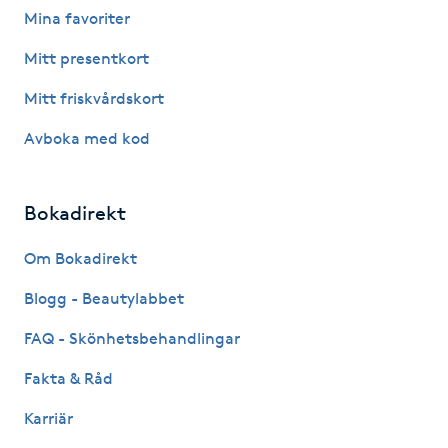
Mina favoriter
Föning
G
Mitt presentkort
Mitt friskvårdskort
Gel naglar
Avboka med kod
Gelenaglar
Bokadirekt
Gellack
Om Bokadirekt
Gellack med förstärkning
Blogg - Beautylabbet
Gravidmassage
FAQ - Skönhetsbehandlingar
Fakta & Råd
Gravidyoga
Karriär
Gruppträning