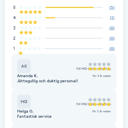
5
(
5
)
Brynformning
4
(
1
)
Brynfärgning
3
(
0
)
2
(
0
)
Brynplockning
1
(
0
)
Bröllopsuppsättning
AK
C
till
MQ Uddevalla Torp
Amanda K.
för 3 år sedan
Jättegullig och duktig personal!
Celluliter
Coachning
HG
till
MQ Uddevalla Torp
Helga G.
för 5 år sedan
Color correction
Fantastisk service