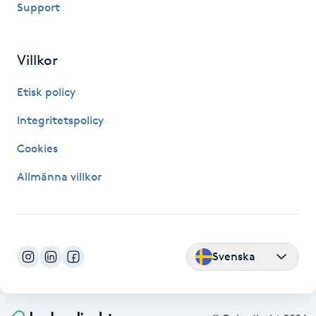
Support
Gua Sha-massage
H
Villkor
Hatha Yoga
Etisk policy
Integritetspolicy
Headspa
Cookies
Healing
Allmänna villkor
Herrklippning
HIFU
Svenska
Hollywood Peel