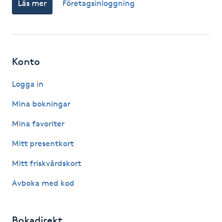
Läs mer
Företagsinloggning
Fransk manikyr
Fransrengöring
Konto
Frekvensterapi
Logga in
Friskvård
Mina bokningar
Friskvårdsmassage
Mina favoriter
Mitt presentkort
Frisör
Mitt friskvårdskort
Funktionsanalys
Avboka med kod
Färgning
Bokadirekt