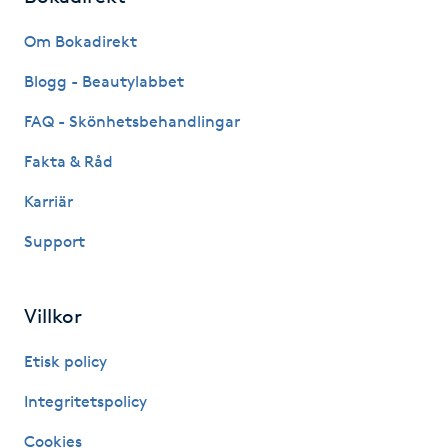
Föning
Om Bokadirekt
G
Blogg - Beautylabbet
Gel naglar
FAQ - Skönhetsbehandlingar
Gelenaglar
Fakta & Råd
Karriär
Gellack
Support
Gellack med förstärkning
Villkor
Gravidmassage
Etisk policy
Gravidyoga
Integritetspolicy
Gruppträning
Cookies