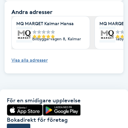
Fotsvamp
Andra adresser
Fotvård
MQ MARQET Kalmar Hansa
MQ MARQET 
Fransar
Bilbyggarvägen 8, Kalmar
Täby T
Fransborttagning
Visa alla adresser
Fransfärgning
Fransförlängning
För en smidigare upplevelse
Fransförlängning Megavolym
Fransförlängning Volym
Bokadirekt för företag