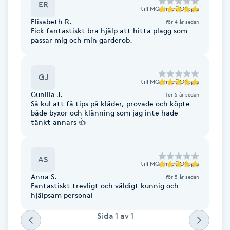
ER
till
MQ Umeå Utopia
Brynformning
Elisabeth R.
för 4 år sedan
Fick fantastiskt bra hjälp att hitta plagg som
passar mig och min garderob.
Brynfärgning
Brynplockning
GJ
till
MQ Umeå Utopia
Gunilla J.
för 5 år sedan
Så kul att få tips på kläder, provade och köpte
Bröllopsuppsättning
både byxor och klänning som jag inte hade
C
tänkt annars 👍
Celluliter
AS
till
MQ Umeå Utopia
Coachning
Anna S.
för 5 år sedan
Fantastiskt trevligt och väldigt kunnig och
hjälpsam personal
Color correction
Sida
1
av
1