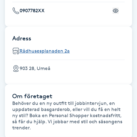
F
0907782XX
Face framing
Adress
Faceliftmassage
Rådhusesplanaden 2a
Fet hårbotten
903 28, Umeå
Fettreducering
Fibromassage
Om företaget
Behöver du en ny outfit till jobbintervjun, en 
Fillers
uppdaterad basgarderob, eller vill du få en helt 
ny stil? Boka en Personal Shopper kostnadsfritt, 
så får du hjälp. Vi jobbar med stil och säsongens 
Fotmassage