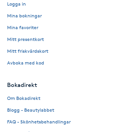
Logga in
Fransk manikyr
Mina bokningar
Fransrengöring
Mina favoriter
Frekvensterapi
Mitt presentkort
Mitt friskvårdskort
Friskvård
Avboka med kod
Friskvårdsmassage
Bokadirekt
Frisör
Om Bokadirekt
Funktionsanalys
Blogg - Beautylabbet
Färgning
FAQ - Skönhetsbehandlingar