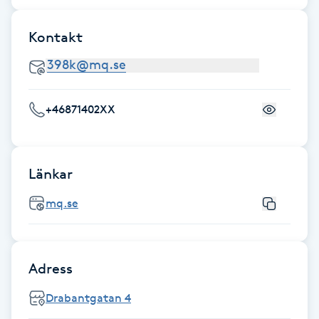
Cryoterapi
D
Kontakt
Damklippning
Dermapen
+46871402XX
Diamantslipning
E
Länkar
Enzympeeling
mq.se
Extensions
Adress
Extensions borttagning
Drabantgatan 4
Eyeliner-tatuering