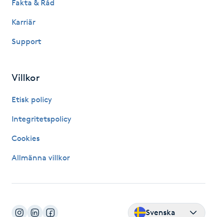
Fakta & Råd
Föning
Karriär
G
Support
Gel naglar
Gelenaglar
Villkor
Etisk policy
Gellack
Integritetspolicy
Gellack med förstärkning
Cookies
Gravidmassage
Allmänna villkor
Gravidyoga
Gruppträning
Svenska