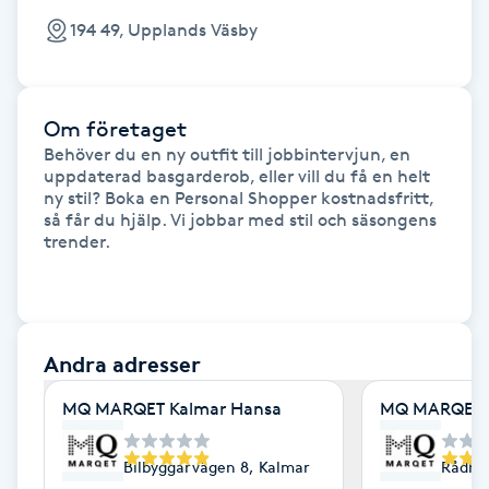
F
194 49, Upplands Väsby
Face framing
Om företaget
Faceliftmassage
Behöver du en ny outfit till jobbintervjun, en 
uppdaterad basgarderob, eller vill du få en helt 
ny stil? Boka en Personal Shopper kostnadsfritt, 
Fet hårbotten
så får du hjälp. Vi jobbar med stil och säsongens 
trender.

Fettreducering
Fibromassage
Andra adresser
Fillers
MQ MARQET Kalmar Hansa
MQ MARQET 
Fotmassage
Bilbyggarvägen 8, Kalmar
Rådhu