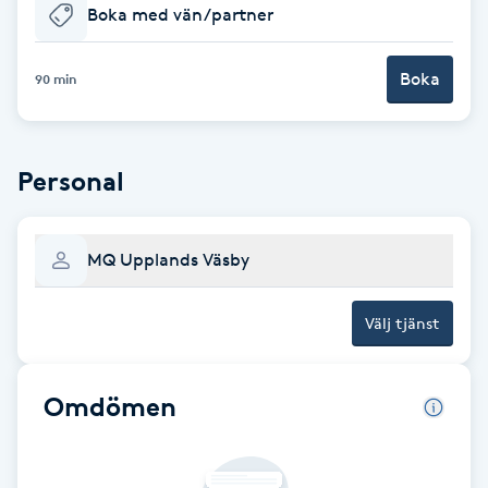
Boka med vän/partner
Babylights
Boka
90 min
Balayage
Bambumassage
Personal
Barber
MQ Upplands Väsby
Barnklippning
Välj tjänst
BIAB
Omdömen
Blowout
Bottenfärg