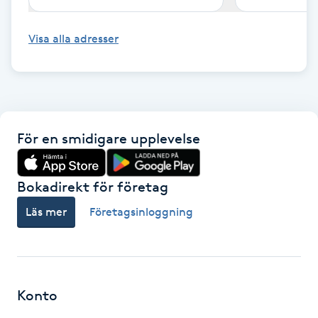
Fotsvamp
Visa alla adresser
Fotvård
Fransar
Fransborttagning
För en smidigare upplevelse
Fransfärgning
Bokadirekt för företag
Läs mer
Företagsinloggning
Fransförlängning
Fransförlängning Megavolym
Fransförlängning Volym
Konto