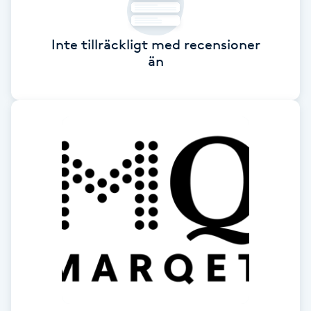
Brynformning
Inte tillräckligt med recensioner
än
Brynfärgning
Brynplockning
Bröllopsuppsättning
C
Celluliter
Coachning
Color correction