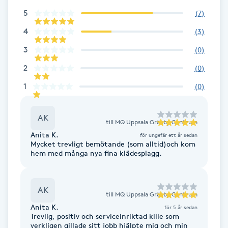
5
(
7
)
Brynformning
4
(
3
)
Brynfärgning
3
(
0
)
2
(
0
)
Brynplockning
1
(
0
)
Bröllopsuppsättning
AK
C
till
MQ Uppsala Gränby Centrum
Anita K.
för ungefär ett år sedan
Mycket trevligt bemötande (som alltid)och kom
Celluliter
hem med många nya fina klädesplagg.
Coachning
AK
till
MQ Uppsala Gränby Centrum
Color correction
Anita K.
för 5 år sedan
Trevlig, positiv och serviceinriktad kille som
verkligen gillade sitt jobb hjälpte mig och min