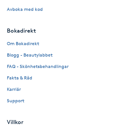
Föning
Avboka med kod
G
Gel naglar
Bokadirekt
Om Bokadirekt
Gelenaglar
Blogg - Beautylabbet
Gellack
FAQ - Skönhetsbehandlingar
Gellack med förstärkning
Fakta & Råd
Karriär
Gravidmassage
Support
Gravidyoga
Villkor
Gruppträning