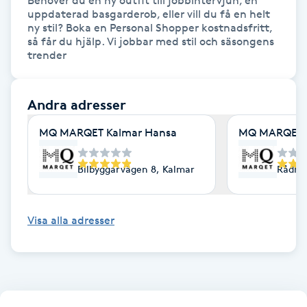
Behöver du en ny outfit till jobbintervjun, en 
Fotsvamp
uppdaterad basgarderob, eller vill du få en helt 
ny stil? Boka en Personal Shopper kostnadsfritt, 
så får du hjälp. Vi jobbar med stil och säsongens 
Fotvård
trender
Fransar
Andra adresser
Fransborttagning
MQ MARQET Kalmar Hansa
MQ MARQET 
Fransfärgning
Bilbyggarvägen 8, Kalmar
Rådhu
Fransförlängning
Visa alla adresser
Fransförlängning Megavolym
Fransförlängning Volym