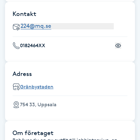
F
Kontakt
Face framing
Faceliftmassage
0182464XX
Fet hårbotten
Adress
Fettreducering
Gränbystaden
Fibromassage
754 33, Uppsala
Fillers
Fotmassage
Om företaget