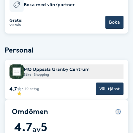
Boka med vän/partner
Babylights
Gratis
Boka
90 min
Balayage
Bambumassage
Personal
Barber
MQ Uppsala Gränby Centrum
Säker Shopping
Barnklippning
4.7
Välj tjänst
10
betyg
BIAB
Omdömen
Blowout
4.7
5
av
Bottenfärg