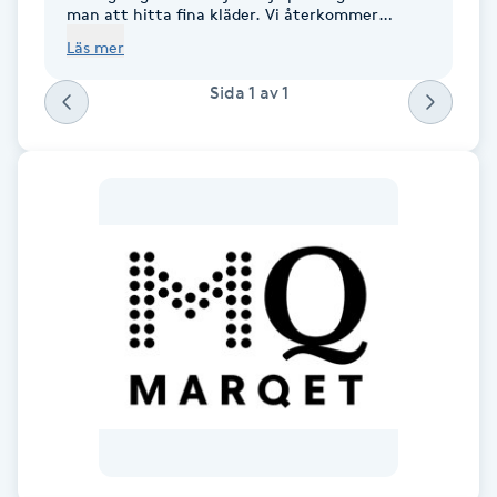
Cryoterapi
man att hitta fina kläder. Vi återkommer
gärna.
D
Läs mer
Sida
1
av
1
Damklippning
Dermapen
Diamantslipning
E
Enzympeeling
Extensions
Extensions borttagning
Eyeliner-tatuering