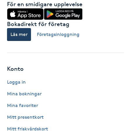
För en smidigare upplevelse
Fransk manikyr
Fransrengöring
Bokadirekt för företag
Läs mer
Företagsinloggning
Frekvensterapi
Friskvård
Konto
Friskvårdsmassage
Logga in
Frisör
Mina bokningar
Funktionsanalys
Mina favoriter
Mitt presentkort
Färgning
Mitt friskvårdskort