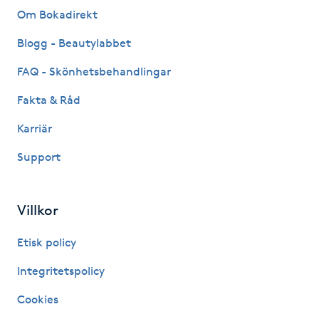
Hårborttagning
Om Bokadirekt
Blogg - Beautylabbet
Hårbottenbehandling
FAQ - Skönhetsbehandlingar
Hårförlängning
Fakta & Råd
Hårvård
Karriär
Support
Hälsa
Hälsprickor
Villkor
I
Etisk policy
Idrottsmassage
Integritetspolicy
Cookies
IPL