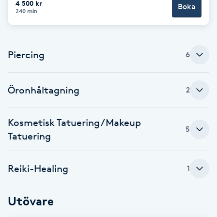
4 500 kr
Boka
240 min
Brynformning
Brynfärgning
Piercing
6
Brynplockning
Öronhåltagning
2
Bröllopsuppsättning
C
Kosmetisk Tatuering /Makeup
5
Tatuering
Celluliter
Coachning
Reiki-Healing
1
Color correction
Utövare