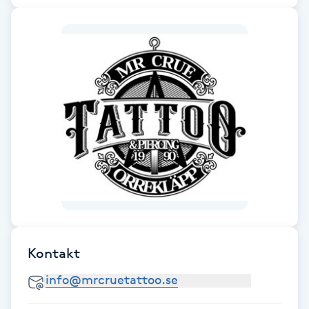
Fotsvamp
Fotvård
Fransar
Fransborttagning
Fransfärgning
Fransförlängning
Fransförlängning Megavolym
Kontakt
Fransförlängning Volym