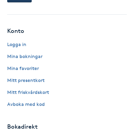
Hot Stone Massage
Hot yoga
Konto
Hudföryngring
Logga in
Huduppstramning
Mina bokningar
Mina favoriter
Hudvård
Mitt presentkort
Hyaluronsyra
Mitt friskvårdskort
Hyperhidros
Avboka med kod
Hypnos
Bokadirekt