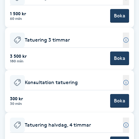
Babylights
1 500 kr
Boka
60 min
Balayage
Tatuering 3 timmar
Bambumassage
3 500 kr
Boka
180 min
Barber
Barnklippning
Konsultation tatuering
BIAB
300 kr
Boka
30 min
Blowout
Tatuering halvdag, 4 timmar
Bottenfärg