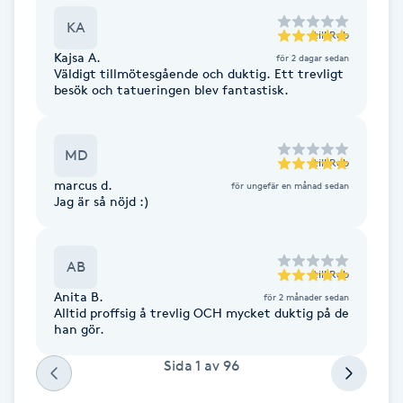
F
KA
till
Rob
Kajsa A.
för 2 dagar sedan
Face framing
Väldigt tillmötesgående och duktig. Ett trevligt
besök och tatueringen blev fantastisk.
Faceliftmassage
MD
till
Rob
Fet hårbotten
marcus d.
för ungefär en månad sedan
Jag är så nöjd :)
Fettreducering
AB
Fibromassage
till
Rob
Anita B.
för 2 månader sedan
Alltid proffsig å trevlig OCH mycket duktig på de
Fillers
han gör.
Sida
1
av
96
Fotmassage