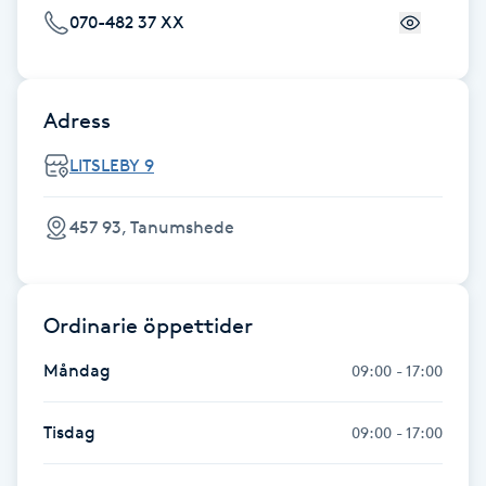
Fransk manikyr
070-482 37 XX
Fransrengöring
Adress
Frekvensterapi
LITSLEBY 9
Friskvård
457 93, Tanumshede
Friskvårdsmassage
Ordinarie öppettider
Frisör
Måndag
09:00 - 17:00
Funktionsanalys
Tisdag
09:00 - 17:00
Färgning