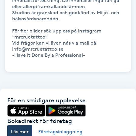
innehållsförteckning. De innehåller inga farliga 
eller allergiframkallande ämnen.

Studion är granskad och godkänd av Miljö- och 
Gua Sha-massage
hälsovårdsnämnden. 

H
För fler bilder sök upp oss på instagram 
”mrcruetattoo”.

Hatha Yoga
Vid frågor kan vi även nås via mail på 
info@mrcruetattoo.se

Headspa
-Have It Done By a Professional-

Healing
Herrklippning
För en smidigare upplevelse
HIFU
Bokadirekt för företag
Hollywood Peel
Läs mer
Företagsinloggning