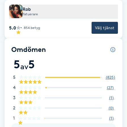
Cryoterapi
Rob
D
Tatuerare
Damklippning
5.0
Välj tjänst
854
betyg
Dermapen
Omdömen
Diamantslipning
5
5
av
E
5
(
825
)
Enzympeeling
4
(
27
)
Extensions
3
(
1
)
2
(
0
)
Extensions borttagning
1
(
1
)
Eyeliner-tatuering