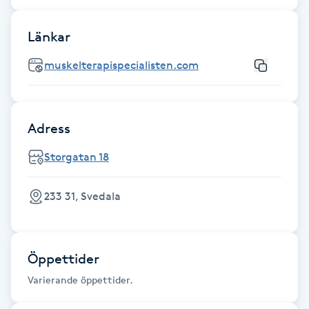
Fotsvamp
Länkar
Fotvård
muskelterapispecialisten.com
Fransar
Adress
Fransborttagning
Storgatan 18
Fransfärgning
233 31, Svedala
Fransförlängning
Fransförlängning Megavolym
Öppettider
Varierande öppettider.
Fransförlängning Volym