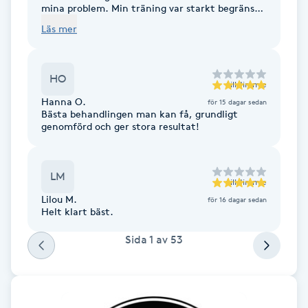
Cryoterapi
mina problem. Min träning var starkt begränsad
på grund av smärta. Jimmies behandling gjorde
D
Läs mer
skillnad, redan på plats. Dagen efter kunde jag
springa igen och utan några problem efteråt.
Damklippning
Jag kan varmt rekommendera honom!
HO
till
Jimmie
Dermapen
Hanna O.
för 15 dagar sedan
Bästa behandlingen man kan få, grundligt
genomförd och ger stora resultat!
Diamantslipning
E
LM
till
Jimmie
Enzympeeling
Lilou M.
för 16 dagar sedan
Helt klart bäst.
Extensions
Sida
1
av
53
Extensions borttagning
Eyeliner-tatuering