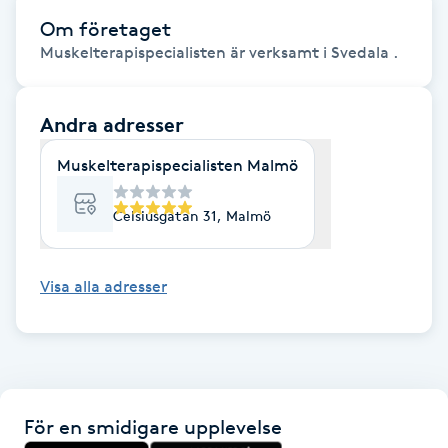
Fransk manikyr
Om företaget
Muskelterapispecialisten är verksamt i Svedala .
Fransrengöring
Andra adresser
Frekvensterapi
Muskelterapispecialisten Malmö
Friskvård
Celsiusgatan 31, Malmö
Friskvårdsmassage
Visa alla adresser
Frisör
Funktionsanalys
Färgning
För en smidigare upplevelse