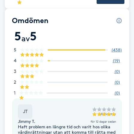
Brynformning
Omdömen
Brynfärgning
5
5
av
Brynplockning
5
(
438
)
4
(
19
)
Bröllopsuppsättning
C
3
(
0
)
2
(
0
)
Celluliter
1
(
0
)
Coachning
JT
till
Jimmie
Color correction
Jimmy T.
för 12 dagar sedan
Haft problem en längre tid och varit hos olika
vårdinrättningar utan att komma till rätta med