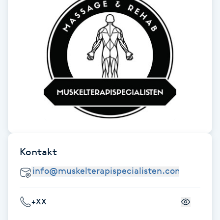
F
Face framing
Faceliftmassage
Fet hårbotten
Fettreducering
Fibromassage
Kontakt
Fillers
+XX
Fotmassage