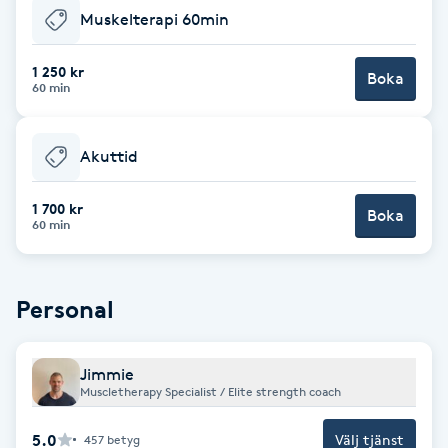
Muskelterapi 60min
Babylights
1 250 kr
Boka
60 min
Balayage
Bambumassage
Akuttid
Barber
1 700 kr
Boka
60 min
Barnklippning
Personal
BIAB
Blowout
Jimmie
Muscletherapy Specialist / Elite strength coach
Bottenfärg
5.0
Välj tjänst
457
betyg