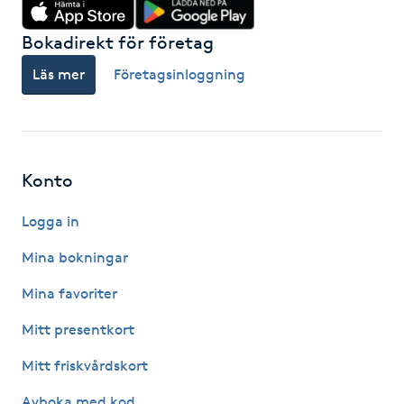
Föning
Bokadirekt för företag
G
Läs mer
Företagsinloggning
Gel naglar
Gelenaglar
Konto
Gellack
Logga in
Gellack med förstärkning
Mina bokningar
Gravidmassage
Mina favoriter
Mitt presentkort
Gravidyoga
Mitt friskvårdskort
Gruppträning
Avboka med kod