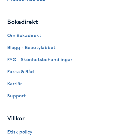
Gua Sha-massage
Bokadirekt
H
Om Bokadirekt
Hatha Yoga
Blogg - Beautylabbet
Headspa
FAQ - Skönhetsbehandlingar
Healing
Fakta & Råd
Karriär
Herrklippning
Support
HIFU
Villkor
Hollywood Peel
Etisk policy