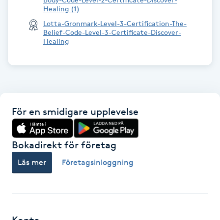
Healing (1)
Kosmetisk tatuering
Lotta-Gronmark-Level-3-Certification-The-
Belief-Code-Level-3-Certificate-Discover-
Kostrådgivning
Healing
Kroppsinpackning
Kroppspeeling
För en smidigare upplevelse
Käkledsbehandling
Bokadirekt för företag
Kärlbehandling
Läs mer
Företagsinloggning
L
Laserbehandling
Lashlift Keratin
Konto