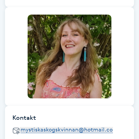
Föning
G
Gel naglar
Gelenaglar
Gellack
Gellack med förstärkning
Gravidmassage
Kontakt
Gravidyoga
Gruppträning