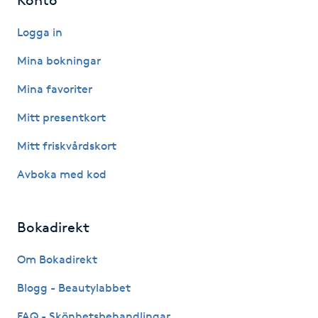
Logga in
LED-ljusterapi
Mina bokningar
Liktornar
Mina favoriter
LPG
Mitt presentkort
Mitt friskvårdskort
LPG-behandling
Avboka med kod
LPG-massage
Bokadirekt
Luggklippning
Om Bokadirekt
Lymfmassage
Blogg - Beautylabbet
Läpptatuering
FAQ - Skönhetsbehandlingar