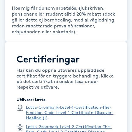
Hos mig får du som arbetslös, sjukskriven, 
Kinesiologi
pensionär eller student alltid 20% rabatt (dock 
gäller detta ej barnhealing, medial vägledning, 
Kinesisk medicin
redan rabatterade prova på sessioner, 
erbjudanden eller paketpris).
Kiropraktik
Certifieringar
Klangmassage
Här kan du öppna utövares uppladdade
Klippning
certifikat för en tryggare behandling. Klicka
på det certifikat ni önskar läsa under
respektive utövare.
Klippning & Slingor
Utövare
:
Lotta
Klippning ungdom
Lotta-Gronmark-Level-1-Certification-The-
Emotion-Code-Level-1-Certificate-Discover-
Healing (1)
Koppningsmassage
Lotta-Gronmark-Level-2-Certification-The-
Body-Code-Level-2-Certificate-Discover-