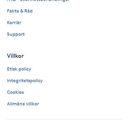
M
Fakta & Råd
Makeup
Karriär
Support
Manikyr & Pedikyr
Massage
Villkor
Etisk policy
Medial vägledning
Integritetspolicy
Medicinsk massage
Cookies
Meditation
Allmäna villkor
Medium