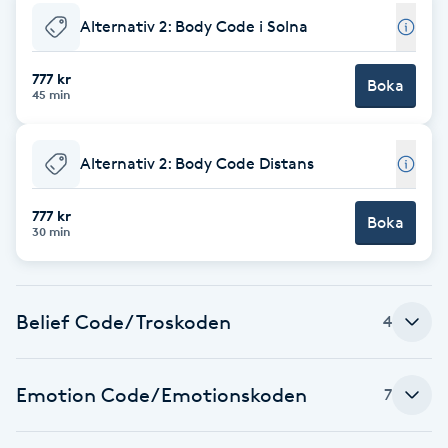
Alternativ 2: Body Code i Solna
Brynformning
777 kr
Boka
Brynfärgning
45 min
Brynplockning
Alternativ 2: Body Code Distans
Bröllopsuppsättning
777 kr
Boka
30 min
C
Celluliter
Belief Code/Troskoden
4
Coachning
Emotion Code/Emotionskoden
7
Color correction