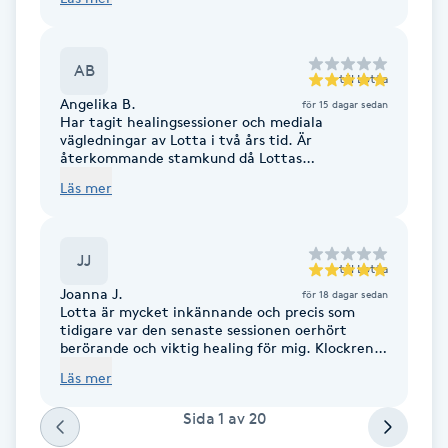
Fransk manikyr
AB
Fransrengöring
till
Lotta
Angelika B.
för 15 dagar sedan
Har tagit healingsessioner och mediala
Frekvensterapi
vägledningar av Lotta i två års tid. Är
återkommande stamkund då Lottas
Bodycode/Emotion/Belief Code tillsammans
Friskvård
Läs mer
med hennes intuitiva gåvor och livserfarenhet
blir en oerhört knivskarp och värdefull
kombination ✨ Hennes djuplodande kunskap
Friskvårdsmassage
och varma visdom har varit ett viktigt och fint
JJ
stöd på den egna Healingresan i en turbulent
till
Lotta
tid, inom som utom. T a c k ❤️ / Angelika
Joanna J.
för 18 dagar sedan
Frisör
Lotta är mycket inkännande och precis som
tidigare var den senaste sessionen oerhört
berörande och viktig healing för mig. Klockrent
Funktionsanalys
alltihop. Rekommenderas 🙏🏻🥰✨
Läs mer
Färgning
Sida
1
av
20