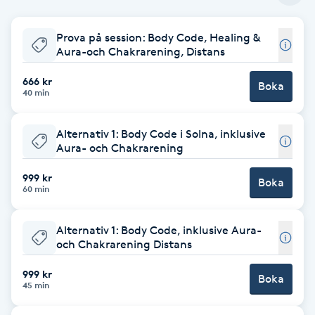
Babylights
Prova på session: Body Code, Healing &
Aura-och Chakrarening, Distans
Balayage
666 kr
Boka
40 min
Bambumassage
Alternativ 1: Body Code i Solna, inklusive
Barber
Aura- och Chakrarening
999 kr
Boka
Barnklippning
60 min
BIAB
Alternativ 1: Body Code, inklusive Aura-
och Chakrarening Distans
Blowout
999 kr
Boka
45 min
Bottenfärg