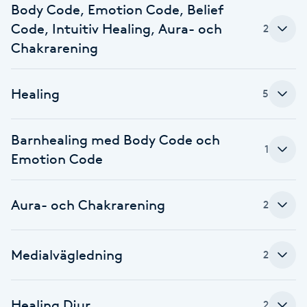
Cryoterapi
Body Code, Emotion Code, Belief
D
Code, Intuitiv Healing, Aura- och
2
Chakrarening
Damklippning
Healing
5
Dermapen
Diamantslipning
Barnhealing med Body Code och
1
E
Emotion Code
Enzympeeling
Aura- och Chakrarening
2
Extensions
Medialvägledning
2
Extensions borttagning
Healing Djur
Eyeliner-tatuering
2