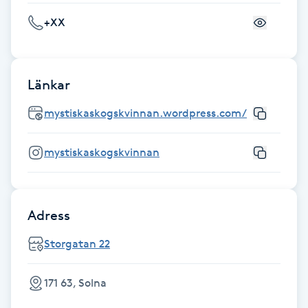
+XX
Gua Sha-massage
H
Länkar
Hatha Yoga
mystiskaskogskvinnan.wordpress.com/
Headspa
mystiskaskogskvinnan
Healing
Herrklippning
Adress
HIFU
Storgatan 22
Hollywood Peel
171 63, Solna