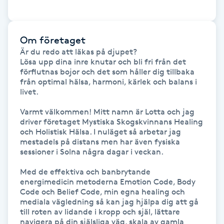
Hårborttagning
Hårbottenbehandling
Om företaget
Är du redo att läkas på djupet? 

Lösa upp dina inre knutar och bli fri från det 
Hårförlängning
förflutnas bojor och det som håller dig tillbaka 
från optimal hälsa, harmoni, kärlek och balans i 
Hårvård
livet.

Varmt välkommen! Mitt namn är Lotta och jag 
Hälsa
driver företaget Mystiska Skogskvinnans Healing 
och Holistisk Hälsa. I nuläget så arbetar jag 
mestadels på distans men har även fysiska 
Hälsprickor
sessioner i Solna några dagar i veckan.

I
Med de effektiva och banbrytande 
energimedicin metoderna Emotion Code, Body 
Idrottsmassage
Code och Belief Code, min egna healing och 
mediala vägledning så kan jag hjälpa dig att gå 
till roten av lidande i kropp och själ, lättare 
IPL
navigera på din själsliga väg, skala av gamla 