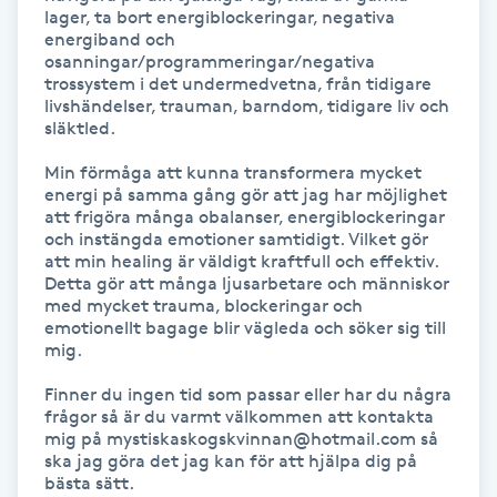
lager, ta bort energiblockeringar, negativa 
energiband och 
IPL hårborttagning
osanningar/programmeringar/negativa 
trossystem i det undermedvetna, från tidigare 
IR-massage
livshändelser, trauman, barndom, tidigare liv och 
släktled.

J
Min förmåga att kunna transformera mycket 
Japansk massage
energi på samma gång gör att jag har möjlighet 
att frigöra många obalanser, energiblockeringar 
K
och instängda emotioner samtidigt. Vilket gör 
att min healing är väldigt kraftfull och effektiv. 
K18
Detta gör att många ljusarbetare och människor 
med mycket trauma, blockeringar och 
emotionellt bagage blir vägleda och söker sig till 
Katun fransar
mig.

Finner du ingen tid som passar eller har du några 
Kemisk peeling
frågor så är du varmt välkommen att kontakta 
mig på mystiskaskogskvinnan@hotmail.com så 
ska jag göra det jag kan för att hjälpa dig på 
Keratinbehandling
bästa sätt.
