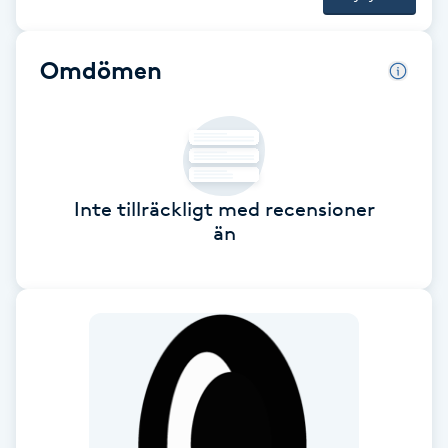
Brynformning
Omdömen
Brynfärgning
Brynplockning
Bröllopsuppsättning
Inte tillräckligt med recensioner
än
C
Celluliter
Coachning
Color correction