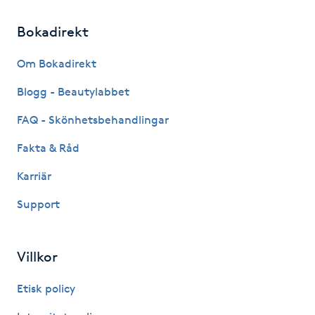
Föning
Bokadirekt
G
Om Bokadirekt
Gel naglar
Blogg - Beautylabbet
Gelenaglar
FAQ - Skönhetsbehandlingar
Fakta & Råd
Gellack
Karriär
Gellack med förstärkning
Support
Gravidmassage
Villkor
Gravidyoga
Etisk policy
Gruppträning