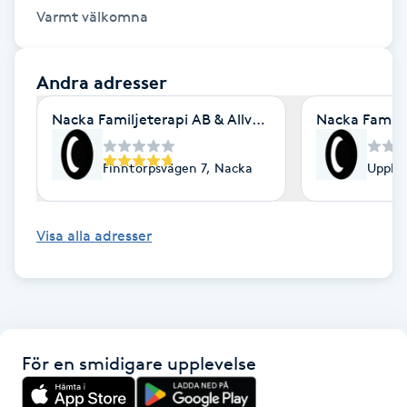
Varmt välkomna 
Fotsvamp
Fotvård
Andra adresser
Nacka Familjeterapi AB & Allvarligt Talat - Stockhol
Nacka Familje
Fransar
Finntorpsvägen 7, Nacka
Uppla
Fransborttagning
Fransfärgning
Visa alla adresser
Fransförlängning
Fransförlängning Megavolym
För en smidigare upplevelse
Fransförlängning Volym