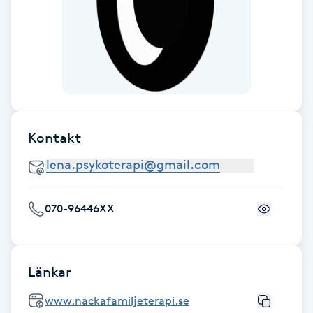
Cryoterapi
D
Damklippning
Dermapen
Kontakt
Diamantslipning
E
Enzympeeling
070-96446XX
Extensions
Länkar
Extensions borttagning
www.nackafamiljeterapi.se
Eyeliner-tatuering