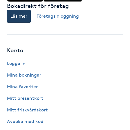
Bokadirekt för företag
Fransk manikyr
Läs mer
Företagsinloggning
Fransrengöring
Frekvensterapi
Konto
Friskvård
Logga in
Friskvårdsmassage
Mina bokningar
Mina favoriter
Frisör
Mitt presentkort
Funktionsanalys
Mitt friskvårdskort
Färgning
Avboka med kod