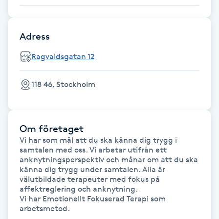
F
Adress
Face framing
Ragvaldsgatan 12
Faceliftmassage
118 46, Stockholm
Fet hårbotten
Fettreducering
Om företaget
Vi har som mål att du ska känna dig trygg i 
Fibromassage
samtalen med oss. Vi arbetar utifrån ett 
anknytningsperspektiv och månar om att du ska 
känna dig trygg under samtalen. Alla är 
Fillers
välutbildade terapeuter med fokus på 
affektreglering och anknytning. 

Vi har Emotionellt Fokuserad Terapi som 
Fotmassage
arbetsmetod.
