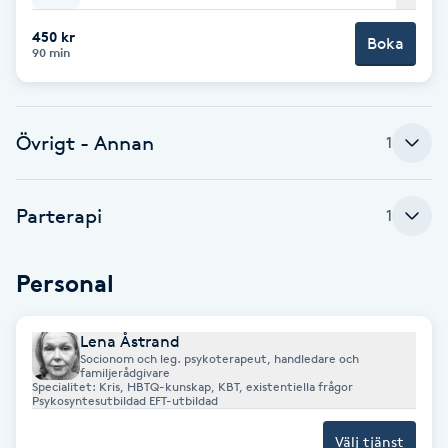
Babylights
450 kr
Boka
90 min
Balayage
Övrigt - Annan
1
Bambumassage
Barber
Parterapi
1
Barnklippning
Personal
BIAB
Lena Åstrand
Socionom och leg. psykoterapeut, handledare och
Blowout
familjerådgivare
Specialitet: Kris, HBTQ-kunskap, KBT, existentiella frågor
Psykosyntesutbildad EFT-utbildad
Bottenfärg
Välj tjänst