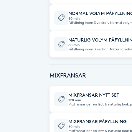
fransar. Undvik krämer / oljor i ansikt
Cryoterapi
D
NORMAL VOLYM PÅFYLLNIN
80 min
Påfyllning inom 3 veckor. Normal volym ger en lätt & fyllig look på ögonen.
Damklippning
(Efter 3 veckor räknas det som ett nytt set) Viktigt att tänk
behandlingen: Inget smink. Rena fransa
produkter i ansiktet.
NATURLIG VOLYM PÅFYLLNI
Dermapen
80 min
Påfyllning inom 3 veckor. Naturlig volym ger en lätt & naturlig look på ögonen.
(Efter 3 veckor räknas det som ett nytt set) Viktigt att tänk
behandlingen: Inget smink. Rena fransa
Diamantslipning
produkter i ansiktet.
E
MIXFRANSAR
Enzympeeling
MIXFRANSAR NYTT SET
Extensions
120 min
Mixfransar ger en lätt & naturlig look 
volym. Viktigt att tänka på inför behandlingen: Inget smink. Rena fransar.
Undvik krämer, oljor & andra produkter
Extensions borttagning
MIXFRANSAR PÅFYLLNING
80 min
Mixfransar ger en lätt & naturlig look 