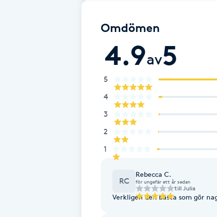
Fransk manikyr
Omdömen
Fransrengöring
4.9
5
av
Frekvensterapi
5
Friskvård
4
3
Friskvårdsmassage
2
1
Frisör
Rebecca C.
Funktionsanalys
RC
för ungefär ett år sedan
till
Julia
Verkligen den bästa som gör nagla
Färgning