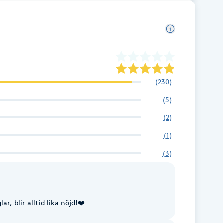
(
230
)
(
5
)
(
2
)
(
1
)
(
3
)
r, blir alltid lika nöjd!❤️