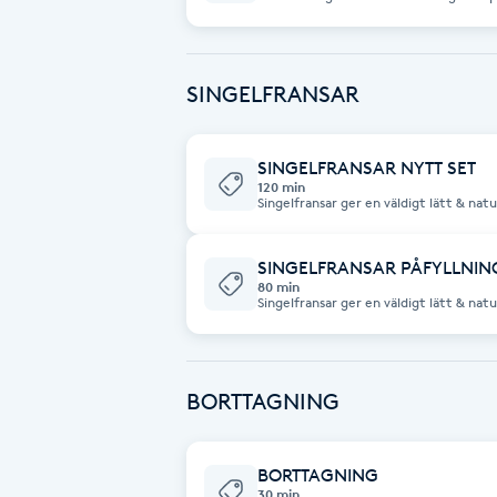
Eyeliner-tatuering
volym. (Efter 3 veckor räknas det som ett nytt set) Viktigt att tänka på inför
behandlingen: Inget smink. Rena fransa
F
produkter i ansiktet.
SINGELFRANSAR
Face framing
Faceliftmassage
SINGELFRANSAR NYTT SET
120 min
Singelfransar ger en väldigt lätt & natu
Fet hårbotten
Viktigt att tänka på inför behandlinge
krämer, oljor & andra produkter i ansi
SINGELFRANSAR PÅFYLLNIN
Fettreducering
80 min
Singelfransar ger en väldigt lätt & natu
(Efter 3 veckor räknas det som ett nytt set) Viktigt att tänk
behandlingen: Inget smink. Rena fransa
Fibromassage
produkter i ansiktet.
BORTTAGNING
Fillers
Fotmassage
BORTTAGNING
30 min