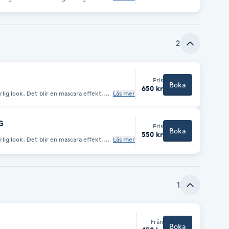
r. Undvik krämer, oljor & andra
2
Pris
Boka
650 kr
rlig look. Det blir en mascara effekt.
Läs mer
n: Inget smink. Rena fransar. Undvik
ktet.
G
Pris
Boka
550 kr
rlig look. Det blir en mascara effekt.
Läs mer
a på inför
r. Undvik krämer, oljor & andra
1
Från
Boka