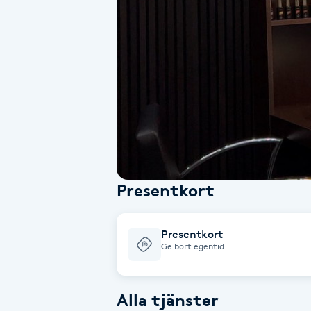
Alternativmedicin
Andningsmassage
Ansiktslyft utan kirurgi
Aromamassage
Ashtanga Yoga
Presentkort
Ayurveda
Presentkort
Ayurvedisk Massage
Ge bort egentid
Ansiktsbehandling djuprengörande
Alla tjänster
B