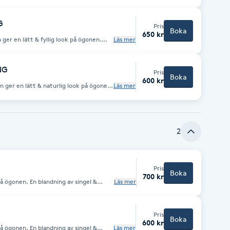
et inför behandlingen.
G
Pris
Boka
650 kr
Läs mer
a på inför
r. Undvik krämer, oljor & andra
NG
Pris
Boka
600 kr
Läs mer
a på inför
r. Undvik krämer, oljor & andra
2
Pris
Boka
700 kr
på ögonen. En blandning av singel &
Läs mer
 i ansiktet.
Pris
Boka
600 kr
på ögonen. En blandning av singel &
Läs mer