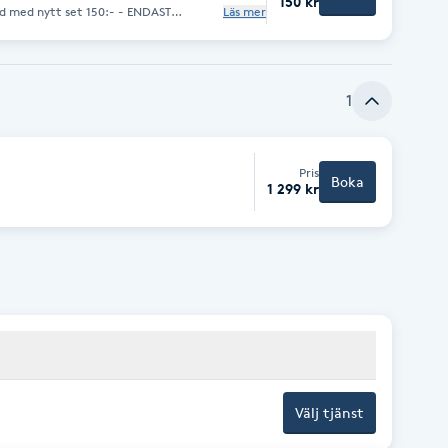
150 kr
Läs mer
r fliken ”OM”
1
Pris
Boka
1 299 kr
Välj tjänst