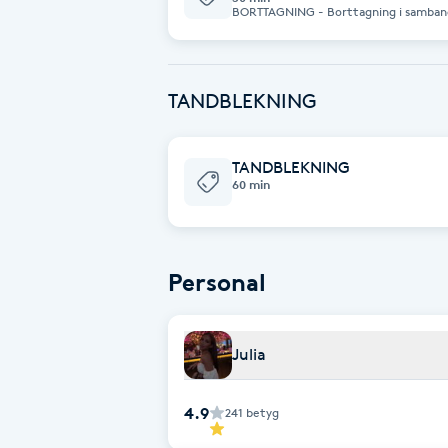
BORTTAGNING - Borttagning i samband med nytt set 150:- - ENDAST
borttagning 300 :- Endast gelé, ej akryl. OBS! Innan du bokar är det viktigt att
Fotsvamp
du läser informationen som finns unde
Fotvård
TANDBLEKNING
Fransar
TANDBLEKNING
60 min
Fransborttagning
Fransfärgning
Personal
Fransförlängning
Julia
Fransförlängning Megavolym
4.9
241
betyg
Fransförlängning Volym