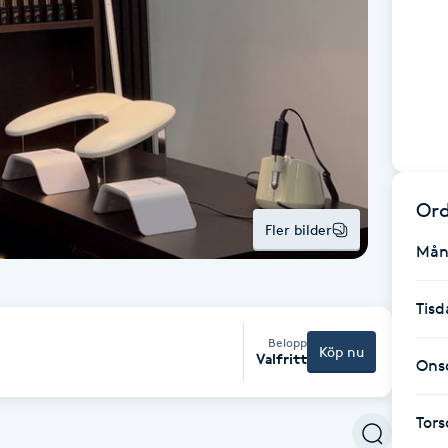
Ord
Fler bilder
Mån
Tisd
Belopp
Köp nu
Valfritt
Ons
Tor