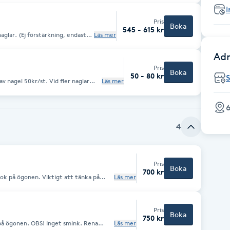
 ”OM”
Pris
Boka
545 - 615 kr
Läs mer
el färg/glitter. Om du vill göra
 design, glitter design,
Adr
till Avancerad Design vid
Pris
Boka
50 - 80 kr
liken ”OM”
av nagel 50kr/st. Vid fler naglar
Läs mer
 Endast lagning på
 ”OM”
6
4
Pris
Boka
700 kr
 Viktigt att tänka på
Läs mer
fransar. Undvik krämer, oljor & andra
Pris
Boka
750 kr
nget smink. Rena
Läs mer