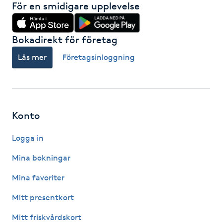
För en smidigare upplevelse
Hot Stone Massage
Hot yoga
Bokadirekt för företag
Läs mer
Företagsinloggning
Hudföryngring
Huduppstramning
Konto
Hudvård
Logga in
Hyaluronsyra
Mina bokningar
Hyperhidros
Mina favoriter
Mitt presentkort
Hypnos
Mitt friskvårdskort