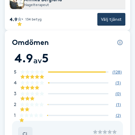
Cryoterapi
Nagelterapeut
D
4.9
Välj tjänst
134
betyg
Damklippning
Omdömen
Dermapen
4.9
5
av
Diamantslipning
E
5
(
128
)
4
(
3
)
Enzympeeling
3
(
0
)
Extensions
2
(
1
)
1
(
2
)
Extensions borttagning
Eyeliner-tatuering
CL