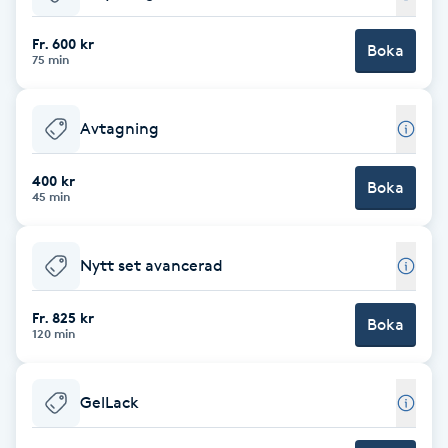
Babylights
Fr. 600 kr
Boka
75 min
Balayage
Avtagning
Bambumassage
400 kr
Boka
45 min
Barber
Barnklippning
Nytt set avancerad
BIAB
Fr. 825 kr
Boka
120 min
Blowout
GelLack
Bottenfärg