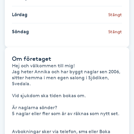
Föning
Lördag
Stängt
G
Gel naglar
Söndag
Stängt
Gelenaglar
Om företaget
Gellack
Hej och välkommen till mig!

Jag heter Annika och har byggt naglar sen 2006, 
sitter hemma i men egen salong i Sjödiken, 
Gellack med förstärkning
Svedala.

Vid sjukdom ska tiden bokas om.

Gravidmassage
Är naglarna sönder? 

5 naglar eller fler som är av räknas som nytt set. 

Gravidyoga
Gruppträning
Avbokningar sker via telefon, sms eller Boka 