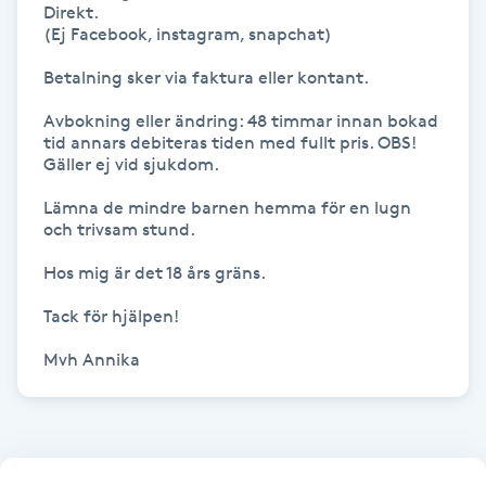
Direkt. 

(Ej Facebook, instagram, snapchat)

Gua Sha-massage
Betalning sker via faktura eller kontant.

H
Avbokning eller ändring: 48 timmar innan bokad 
Hatha Yoga
tid annars debiteras tiden med fullt pris. OBS! 
Gäller ej vid sjukdom.

Headspa
Lämna de mindre barnen hemma för en lugn 
och trivsam stund.

Healing
Hos mig är det 18 års gräns.

Tack för hjälpen!

Herrklippning
Mvh Annika
HIFU
Hollywood Peel