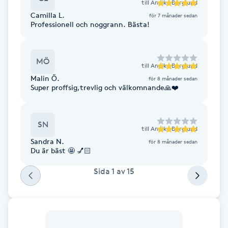
till
Annika Berglund
F
Camilla L.
för 7 månader sedan
Professionell och noggrann. Bästa!
Face framing
MÖ
till
Annika Berglund
Faceliftmassage
Malin Ö.
för 8 månader sedan
Super proffsig,trevlig och välkomnande🙏❤️
Fet hårbotten
Fettreducering
SN
till
Annika Berglund
Sandra N.
för 8 månader sedan
Du är bäst 🤩 💅🏻
Fibromassage
Sida
1
av
15
Fillers
Fotmassage