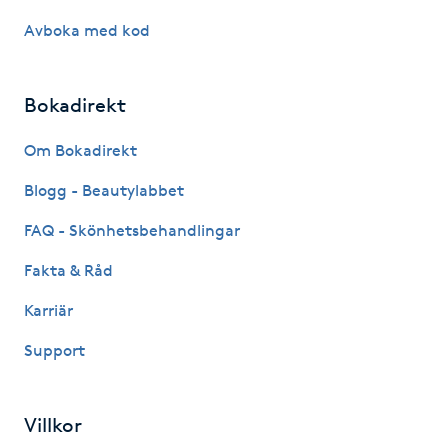
Hårborttagning
Avboka med kod
Hårbottenbehandling
Bokadirekt
Hårförlängning
Om Bokadirekt
Hårvård
Blogg - Beautylabbet
FAQ - Skönhetsbehandlingar
Hälsa
Fakta & Råd
Hälsprickor
Karriär
I
Support
Idrottsmassage
Villkor
IPL