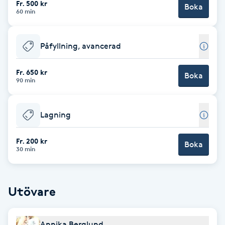
Fr. 500 kr
Boka
60 min
Brynformning
Påfyllning, avancerad
Brynfärgning
Fr. 650 kr
Brynplockning
Boka
90 min
Bröllopsuppsättning
Lagning
C
Fr. 200 kr
Celluliter
Boka
30 min
Coachning
Utövare
Color correction
Annika Berglund