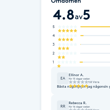
Omdömen
Fransk manikyr
4.8
5
av
Fransrengöring
5
Frekvensterapi
4
3
Friskvård
2
Friskvårdsmassage
1
Ellinor A.
Frisör
EA
för 15 dagar sedan
till
Vera
Bästa nageltjejen jag någonsin gå
Funktionsanalys
Rebecca R.
Färgning
RR
för 16 dagar sedan
till
Vera