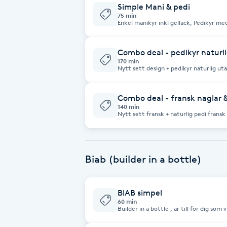
Eyeliner-tatuering
Simple Mani & pedi
75 min
F
Enkel manikyr inkl gella
Face framing
Combo deal - pedikyr naturl
170 min
Nytt sett design + pedikyr naturlig ut
Faceliftmassage
Combo deal - fransk naglar &
Fet hårbotten
140 min
Nytt sett fransk + naturlig pedi fransk
Fettreducering
Fibromassage
Biab (builder in a bottle)
Fillers
BIAB simpel
60 min
Builder in a bottle , är till för dig som v
Fotmassage
naglar eller gillar kortare naglar