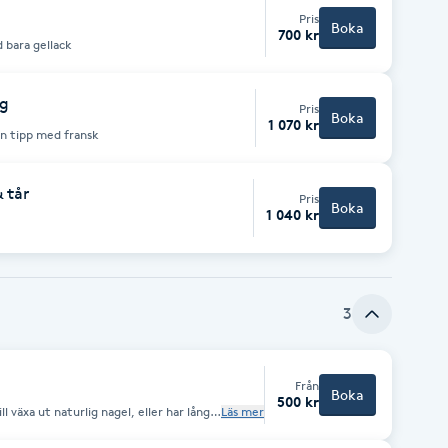
Pris
Boka
700 kr
ck, Pedikyr med bara gellack
ig
Pris
Boka
1 070 kr
an tipp med fransk
 tår
Pris
Boka
1 040 kr
3
Från
Boka
500 kr
ill växa ut naturlig nagel, eller har långa
Läs mer