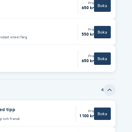
Pris
Boka
650 kr
Pris
Boka
550 kr
endast enkel färg
Pris
Boka
650 kr
4
ed tipp
Pris
Boka
1 100 kr
p och fransk