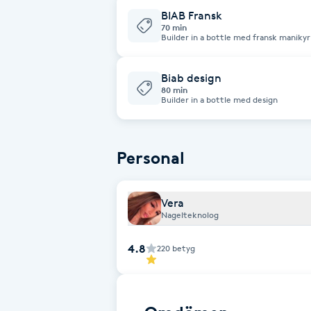
BIAB Fransk
Fotsvamp
70 min
Builder in a bottle med fransk manikyr
Fotvård
Biab design
80 min
Fransar
Builder in a bottle med design
Fransborttagning
Personal
Fransfärgning
Vera
Fransförlängning
Nagelteknolog
4.8
220
betyg
Fransförlängning Megavolym
Fransförlängning Volym