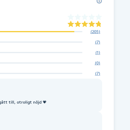
(
205
)
(
7
)
(
1
)
(
0
)
(
7
)
tt till, otroligt nöjd 💗