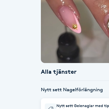
Alternativmedicin
Andningsmassage
Ansiktslyft utan kirurgi
Aromamassage
Ashtanga Yoga
Alla tjänster
Ayurveda
Ayurvedisk Massage
Nytt sett Nagelförlängning
Ansiktsbehandling djuprengörande
Nytt sett Gelenaglar med ti
B