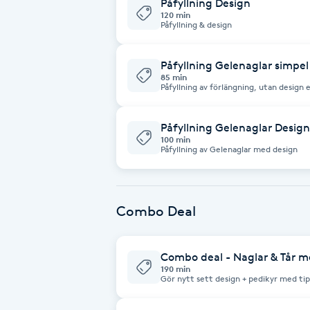
Påfyllning Design
Cryoterapi
120 min
Påfyllning & design
D
Damklippning
Påfyllning Gelenaglar simpel
85 min
Påfyllning av förlängning, utan design 
Dermapen
Påfyllning Gelenaglar Design
100 min
Diamantslipning
Påfyllning av Gelenaglar med design
E
Enzympeeling
Combo Deal
Extensions
Combo deal - Naglar & Tår m
190 min
Extensions borttagning
Gör nytt sett design + pedikyr med tip