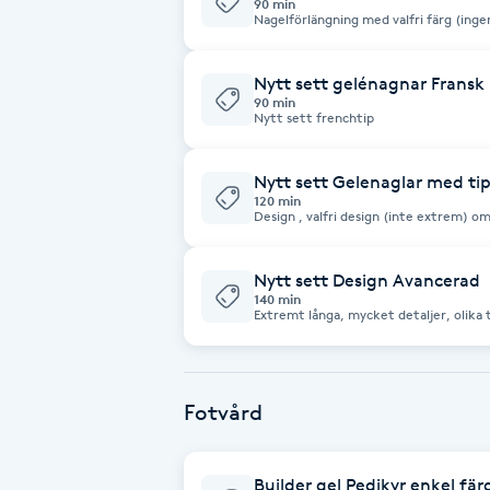
90 min
Nagelförlängning med valfri färg (inge
Babylights
Nytt sett gelénagnar Fransk
90 min
Balayage
Nytt sett frenchtip
Bambumassage
Nytt sett Gelenaglar med ti
120 min
Design , valfri design (inte extrem) om
Barber
via DM på Instagram så hjälper jag dig ❤
Nytt sett Design Avancerad
Barnklippning
140 min
Extremt långa, mycket detaljer, olika t
som avancerad
BIAB
Fotvård
Blowout
Bottenfärg
Builder gel Pedikyr enkel fär