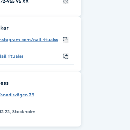
072-965 96 XX
kar
nstagram.com/nail.ritualss
ail.ritualss
ess
Vanadisvägen 39
13 23, Stockholm