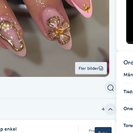
Ord
Fler bilder
Mån
Tisd
Ons
4
Tor
pp enkel
Pris