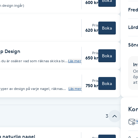
Boka
600 kr
n design ingår)
Fre
Pris
Lör
Boka
620 kr
Sön
pp Design
Pris
Boka
650 kr
 du är osäker vad som räknas skicka bild
Läs mer
In
️
Om
öp
Pris
at
Boka
750 kr
yper av design på varje nagel, räknas
Läs mer
Ko
3
g naturlig nagel