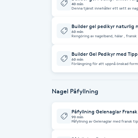
40 min
Denna tjänst innehåller ett sett av na
rengöring av nagelband, hälar. På den n
Brynformning
Builder gel pedikyr naturlig 
Brynfärgning
60 min
Rengöring av nagelband, hälar , fransk
Brynplockning
Builder Gel Pedikyr med Tipp
60 min
Förlängning för att uppnå önskad for
Bröllopsuppsättning
korta , inkluderad tipp
C
Celluliter
Nagel Påfyllning
Coachning
Påfyllning Gelenaglar Fransk
90 min
Påfyllning av Gelenaglar med fransk ti
Color correction