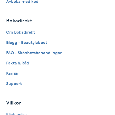
Avboka med kod
IPL hårborttagning
Bokadirekt
IR-massage
J
Om Bokadirekt
Blogg - Beautylabbet
Japansk massage
K
FAQ - Skönhetsbehandlingar
Fakta & Råd
K18
Karriär
Katun fransar
Support
Kemisk peeling
Villkor
Keratinbehandling
Etisk policy