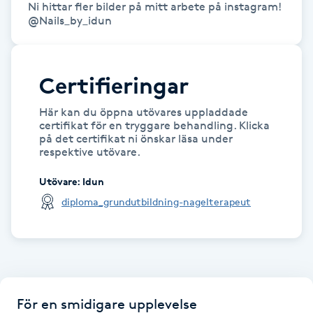
Ni hittar fler bilder på mitt arbete på instagram!

Hot Stone Massage
@Nails_by_idun
Hot yoga
Certifieringar
Hudföryngring
Här kan du öppna utövares uppladdade
certifikat för en tryggare behandling. Klicka
Huduppstramning
på det certifikat ni önskar läsa under
respektive utövare.
Hudvård
Utövare
:
Idun
diploma_grundutbildning-nagelterapeut
Hyaluronsyra
Hyperhidros
Hypnos
För en smidigare upplevelse