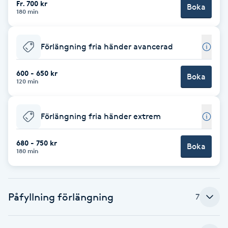
Fr. 700 kr
Boka
180 min
Brynformning
Förlängning fria händer avancerad
Brynfärgning
600 - 650 kr
Brynplockning
Boka
120 min
Bröllopsuppsättning
Förlängning fria händer extrem
C
680 - 750 kr
Celluliter
Boka
180 min
Coachning
Påfyllning förlängning
7
Color correction