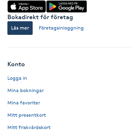
Hårborttagning
Bokadirekt för företag
Hårbottenbehandling
Läs mer
Företagsinloggning
Hårförlängning
Hårvård
Konto
Hälsa
Logga in
Hälsprickor
Mina bokningar
I
Mina favoriter
Idrottsmassage
Mitt presentkort
Mitt friskvårdskort
IPL