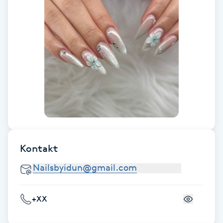
Fransk manikyr
Fransrengöring
Frekvensterapi
Friskvård
Friskvårdsmassage
Kontakt
Frisör
Funktionsanalys
+XX
Färgning