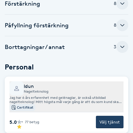
Cryoterapi
Förstärkning
8
D
Påfyllning förstärkning
Damklippning
8
Dermapen
Borttagningar / annat
3
Diamantslipning
Personal
E
Enzympeeling
Idun
Nagelteknolog
Jag har 6 års erfarenhet med gelénaglar, är också utbildad
Extensions
nagelteknolog! Mitt högsta mål varje gång är att du som kund ska
lämna stolen nöjd med dina naglar<3
Certifikat
Extensions borttagning
5.0
Välj tjänst
77
betyg
Eyeliner-tatuering