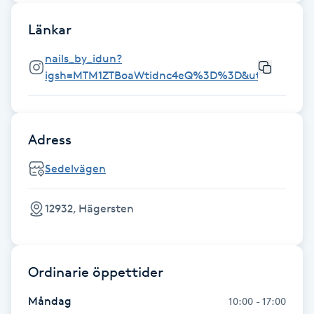
Föning
Länkar
G
nails_by_idun?
Gel naglar
igsh=MTM1ZTBoaWtidnc4eQ%3D%3D&utm_source
Gelenaglar
Adress
Gellack
Sedelvägen
Gellack med förstärkning
12932, Hägersten
Gravidmassage
Gravidyoga
Ordinarie öppettider
Måndag
10:00 - 17:00
Gruppträning