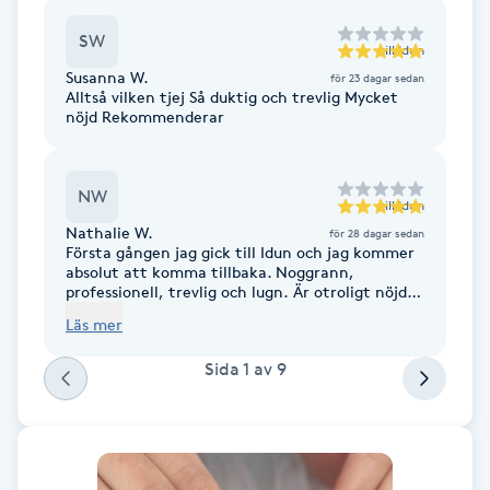
Fotsvamp
SW
till
Idun
Susanna W.
för 23 dagar sedan
Fotvård
Alltså vilken tjej Så duktig och trevlig Mycket
nöjd Rekommenderar
Fransar
NW
Fransborttagning
till
Idun
Nathalie W.
för 28 dagar sedan
Första gången jag gick till Idun och jag kommer
Fransfärgning
absolut att komma tillbaka. Noggrann,
professionell, trevlig och lugn. Är otroligt nöjd
med mina naglar!
Läs mer
Fransförlängning
Sida
1
av
9
Fransförlängning Megavolym
Fransförlängning Volym