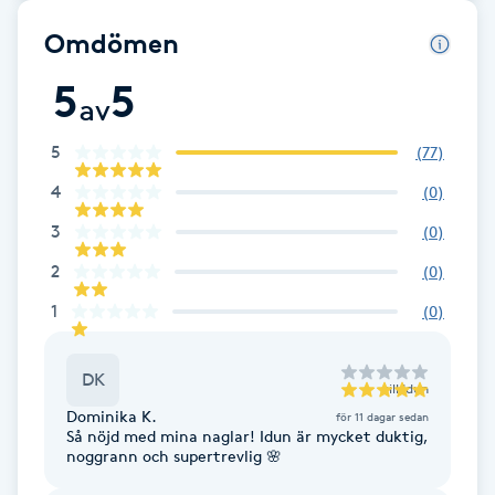
F
Omdömen
Face framing
5
5
av
Faceliftmassage
5
(
77
)
4
(
0
)
Fet hårbotten
3
(
0
)
Fettreducering
2
(
0
)
1
(
0
)
Fibromassage
DK
till
Idun
Fillers
Dominika K.
för 11 dagar sedan
Så nöjd med mina naglar! Idun är mycket duktig,
Fotmassage
noggrann och supertrevlig 🌸