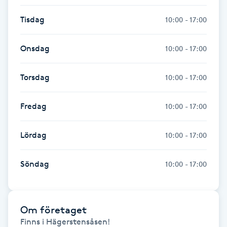
Tisdag
10:00 - 17:00
Gua Sha-massage
H
Onsdag
10:00 - 17:00
Hatha Yoga
Torsdag
10:00 - 17:00
Headspa
Fredag
10:00 - 17:00
Healing
Lördag
10:00 - 17:00
Herrklippning
Söndag
10:00 - 17:00
HIFU
Hollywood Peel
Om företaget
Finns i Hägerstensåsen!
