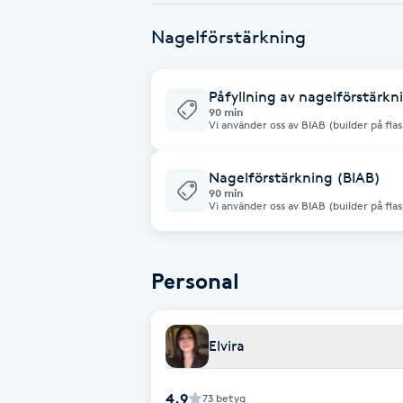
Cryoterapi
Nagelförstärkning
D
Damklippning
Påfyllning av nagelförstärkn
90 min
Vi använder oss av BIAB (builder på flas
Dermapen
Nagelförstärkning (BIAB)
Diamantslipning
90 min
Vi använder oss av BIAB (builder på flas
E
Enzympeeling
Personal
Extensions
Elvira
Extensions borttagning
4.9
73
betyg