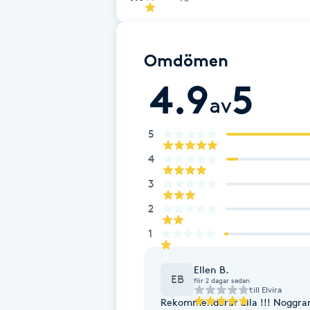
Eyeliner-tatuering
F
Omdömen
Face framing
4.9
5
Faceliftmassage
av
5
Fet hårbotten
4
Fettreducering
3
2
Fibromassage
1
Fillers
Ellen B.
EB
för 2 dagar sedan
Fotmassage
till
Elvira
Rekommenderar alla !!! Noggrann