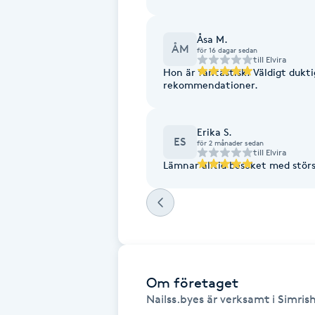
Fotsvamp
Åsa M.
ÅM
för 16 dagar sedan
Fotvård
till
Elvira
Hon är fantastisk! Väldigt dukt
rekommendationer.
Fransar
Erika S.
Fransborttagning
ES
för 2 månader sedan
till
Elvira
Lämnar alltid besöket med stör
Fransfärgning
Fransförlängning
Fransförlängning Megavolym
Om företaget
Fransförlängning Volym
Nailss.byes är verksamt i Simris