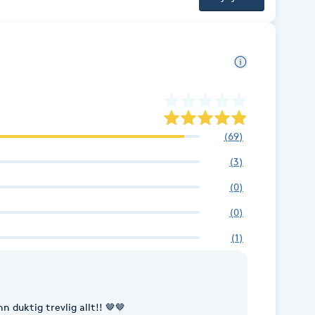
(
69
)
(
3
)
(
0
)
(
0
)
(
1
)
 duktig trevlig allt!! 🤎🤎