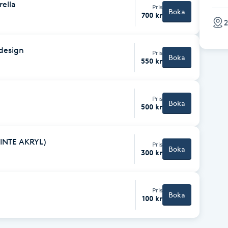
rella
Pris
Boka
700 kr
2
/design
Pris
Boka
550 kr
Pris
Boka
500 kr
 INTE AKRYL)
Pris
Boka
300 kr
Pris
Boka
100 kr