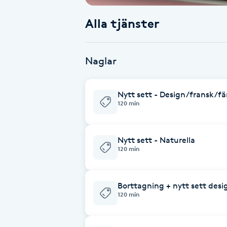
Alla tjänster
Babylights
Balayage
Naglar
Bambumassage
Nytt sett - Design/fransk/fä
120 min
Barber
Barnklippning
Nytt sett - Naturella
120 min
BIAB
Borttagning + nytt sett des
Blowout
120 min
Bottenfärg