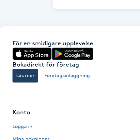
Fransk manikyr
Fransrengöring
För en smidigare upplevelse
Frekvensterapi
Friskvård
Bokadirekt för företag
Läs mer
Företagsinloggning
Friskvårdsmassage
Frisör
Konto
Funktionsanalys
Logga in
Färgning
Mina bokningar