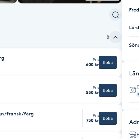
Fre
Lör
8
Sön
rg
Pris
Boka
600 kr
Län
n
Pris
Boka
550 kr
ign/fransk/färg
Pris
Boka
750 kr
Adr