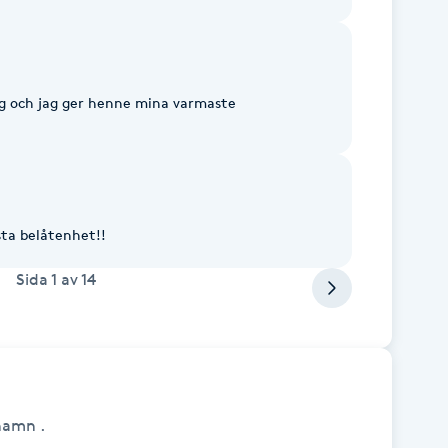
ig och jag ger henne mina varmaste
sta belåtenhet!!
Sida
1
av
14
hamn .