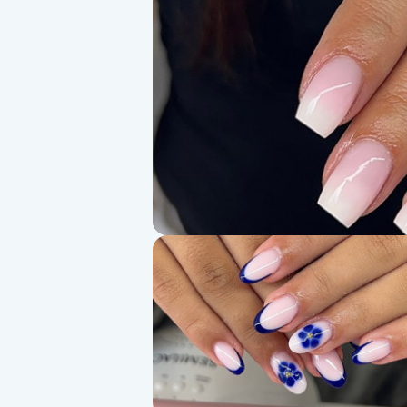
Alternativmedicin
Andningsmassage
Ansiktslyft utan kirurgi
Aromamassage
Ashtanga Yoga
Ayurveda
Ayurvedisk Massage
Ansiktsbehandling djuprengörande
B