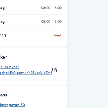
dag
08:00 - 18:00
dag
08:00 - 18:00
dag
Stängt
kar
ailss.byes?
igsh=MWkxemxrY25vbWloZA%3D%3D&utm_source=qr
ess
Havregatan 30