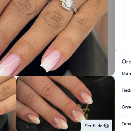
Ord
Mån
Tisd
Ons
Tor
Fler bilder