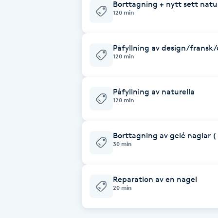
Borttagning + nytt sett natu
120 min
Brynformning
Påfyllning av design/fransk
Brynfärgning
120 min
Brynplockning
Påfyllning av naturella
120 min
Bröllopsuppsättning
C
Borttagning av gelé naglar (
Celluliter
30 min
Coachning
Reparation av en nagel
20 min
Color correction