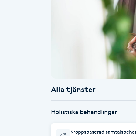
Alternativmedicin
Andningsmassage
Ansiktslyft utan kirurgi
Aromamassage
Ashtanga Yoga
Alla tjänster
Ayurveda
Ayurvedisk Massage
Holistiska behandlingar
Ansiktsbehandling djuprengörande
Kroppsbaserad samtalsbeha
B