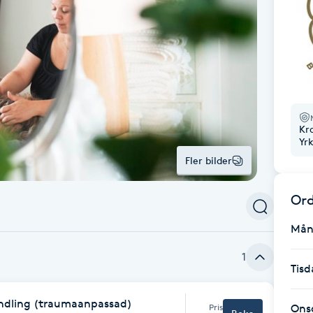
Kr
Yr
Fler bilder
Ord
Mån
1
Tisd
ndling (traumaanpassad)
Pris
Ons