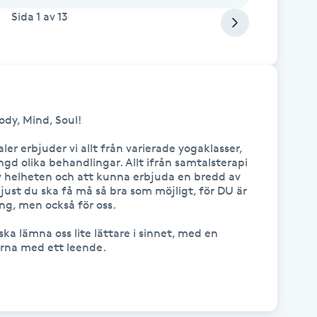
Sida
1
av
13
dy, Mind, Soul!

ler erbjuder vi allt från varierade yogaklasser, 
gd olika behandlingar. Allt ifrån samtalsterapi 
av helheten och att kunna erbjuda en bredd av 
ust du ska få må så bra som möjligt, för DU är 
ng, men också för oss.

ska lämna oss lite lättare i sinnet, med en 
rna med ett leende.
