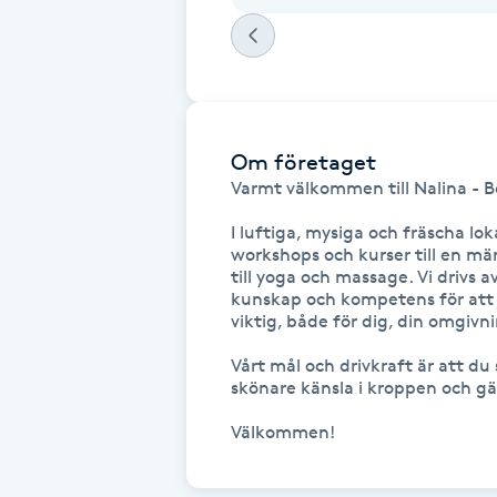
Fransk manikyr
Fransrengöring
Frekvensterapi
Om företaget
Varmt välkommen till Nalina - Bo
Friskvård
I luftiga, mysiga och fräscha loka
workshops och kurser till en män
till yoga och massage. Vi drivs 
Friskvårdsmassage
kunskap och kompetens för att j
viktig, både för dig, din omgivni
Frisör
Vårt mål och drivkraft är att du 
skönare känsla i kroppen och gä
Funktionsanalys
Välkommen!
Färgning