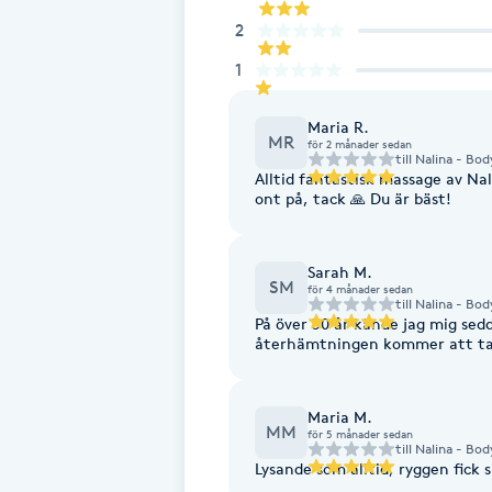
2
Fotsvamp
1
Fotvård
Maria R.
MR
för 2 månader sedan
Fransar
till
Nalina - Bod
Alltid fantastisk massage av Nal
ont på, tack 🙏 Du är bäst!
Fransborttagning
Sarah M.
Fransfärgning
SM
för 4 månader sedan
till
Nalina - Bod
På över 30 år kände jag mig sed
Fransförlängning
återhämtningen kommer att ta t
Fransförlängning Megavolym
Maria M.
MM
för 5 månader sedan
till
Nalina - Bod
Fransförlängning Volym
Lysande som alltid, ryggen fick