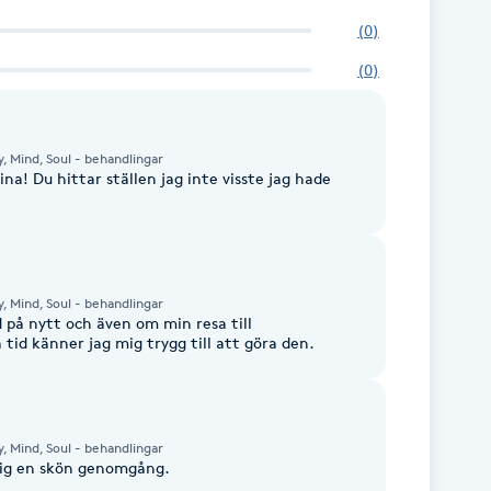
(
0
)
(
0
)
y, Mind, Soul - behandlingar
ina! Du hittar ställen jag inte visste jag hade
y, Mind, Soul - behandlingar
d på nytt och även om min resa till
id känner jag mig trygg till att göra den.
y, Mind, Soul - behandlingar
 sig en skön genomgång.