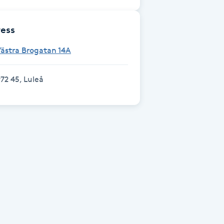
ess
ästra Brogatan 14A
72 45, Luleå