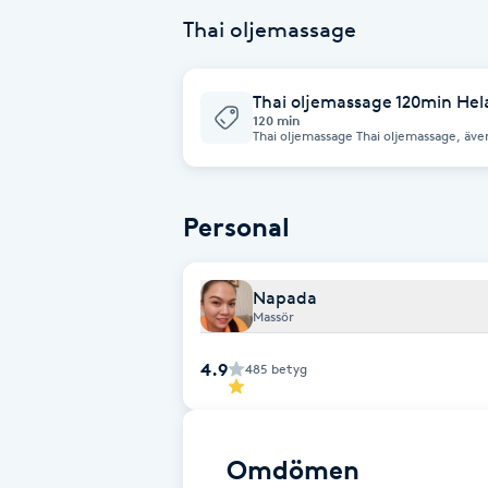
Eyeliner-tatuering
Thai oljemassage
F
Face framing
Thai oljemassage 120min Hel
120 min
Thai oljemassage Thai oljemassage, även kallad Deep Tissue Massage, är en
Faceliftmassage
terapeutisk behandling enligt traditio
använder djupa tryck och strykningar l
behandla kronisk värk, spända bindvävs
kontorssyndrom. Behandlingen fokuserar särskilt på nacke, axlar, rygg och
Fet hårbotten
ben. Massagen utförs med handflator,
Personal
kombineras ofta med aromatiska oljor e
effekten.
Fettreducering
Napada
Massör
Fibromassage
4.9
485
betyg
Fillers
Fotmassage
Omdömen