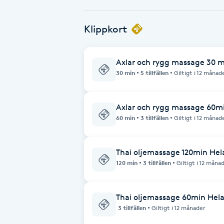
Babylights
Klippkort
Balayage
Axlar och rygg massage 30 
30 min
5 tillfällen
Giltigt i 12 månad
Bambumassage
Barber
Axlar och rygg massage 60m
60 min
3 tillfällen
Giltigt i 12 månad
Barnklippning
Thai oljemassage 120min Hel
BIAB
120 min
3 tillfällen
Giltigt i 12 måna
Blowout
Thai oljemassage 60min Hel
3 tillfällen
Giltigt i 12 månader
Bottenfärg