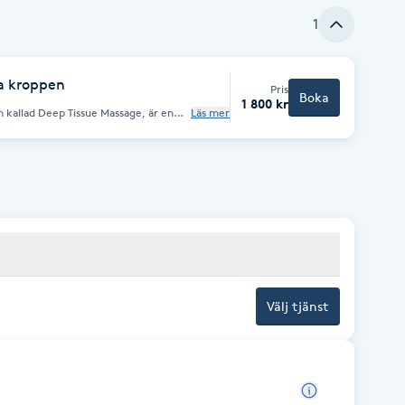
1
a kroppen
Pris
Boka
1 800 kr
Läs mer
nell thailändsk medicin. Massagen
ängs muskler och senor för att
hinnor och besvär från
 armbågar eller tummar och
ller liniment för att förstärka
Välj tjänst