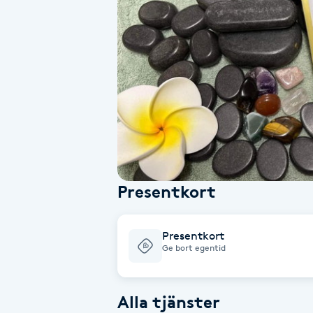
Alternativmedicin
Andningsmassage
Ansiktslyft utan kirurgi
Aromamassage
Ashtanga Yoga
Presentkort
Ayurveda
Presentkort
Ayurvedisk Massage
Ge bort egentid
Ansiktsbehandling djuprengörande
Alla tjänster
B