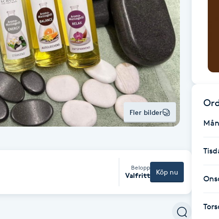
Ord
Fler bilder
Mån
Tisd
Belopp
Köp nu
Valfritt
Ons
Tor