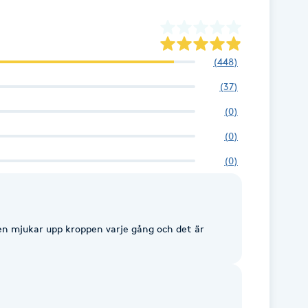
(
448
)
(
37
)
(
0
)
(
0
)
(
0
)
en mjukar upp kroppen varje gång och det är