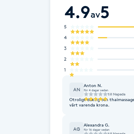
4.9
5
Fotsvamp
av
Fotvård
5
4
Fransar
3
Fransborttagning
2
1
Fransfärgning
Anton N.
AN
för 4 dagar sedan
Fransförlängning
till
Napada
Otroligt duktig och thaimassag
värt varenda krona.
Fransförlängning Megavolym
Alexandra G.
Fransförlängning Volym
AG
för 16 dagar sedan
till
Napada