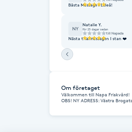
Bästa Massage i Luleå!
Fransk manikyr
Fransrengöring
Natalie Y.
NY
för 25 dagar sedan
till
Napada
Nästa thaimassagen I stan ❤️
Frekvensterapi
Friskvård
Friskvårdsmassage
Om företaget
Frisör
Välkommen till Napa Friskvård!

OBS! NY ADRESS: Västra Brogat
Funktionsanalys
Färgning